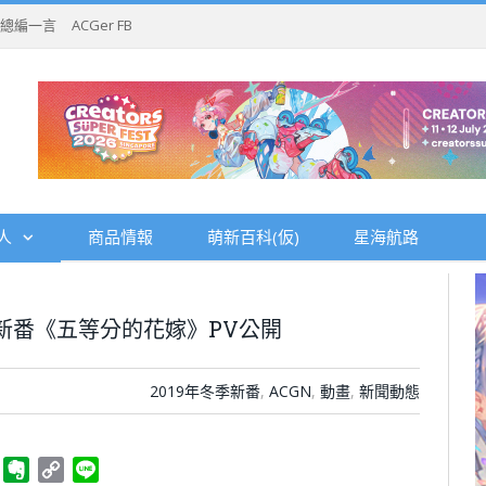
總編一言
ACGer FB
人
商品情報
萌新百科(仮)
星海航路
月新番《五等分的花嫁》PV公開
2019年冬季新番
,
ACGN
,
動畫
,
新聞動態
ger
Telegram
Evernote
Copy
Line