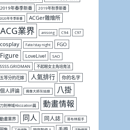
2019年春季新番
2019年秋季新番
ACGer雜燴所
2020年冬季新番
ACG業界
C94
C97
anisong
cosplay
FGO
Fate/stay night
Figure
LoveLive!
SAO
SSSS.GRIDMAN
不起眼女主角培育法
人氣排行
你的名字
五等分的花嫁
八掛
個人評論
偶像大師灰姑娘
動畫情報
刀劍神域Alicization篇
同人
同人誌
動畫業界
哥布林殺手
手遊
圖集
戀與製作人
工作細胞
活動情報