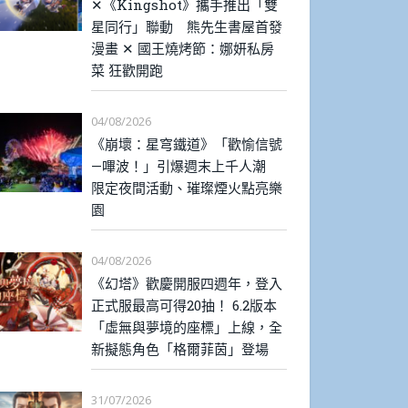
✕《Kingshot》攜手推出「雙
星同行」聯動 熊先生書屋首發
漫畫 ✕ 國王燒烤節：娜妍私房
菜 狂歡開跑
04/08/2026
《崩壞：星穹鐵道》「歡愉信號
—嗶波！」引爆週末上千人潮
限定夜間活動、璀璨煙火點亮樂
園
04/08/2026
《幻塔》歡慶開服四週年，登入
正式服最高可得20抽！ 6.2版本
「虛無與夢境的座標」上線，全
新擬態角色「格爾菲茵」登場
31/07/2026