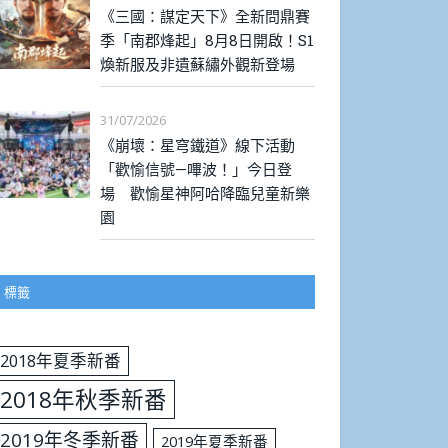
《三國：謀定天下》全新問鼎賽
季「南郡烽起」8月8日開啟！S1
煥新服及非遺蘇繡外觀新登場
31/07/2026
《崩壞：星穹鐵道》線下活動
「歡愉信號—嗶波！」今日登
場 歡愉星神阿哈降臨兒童新樂
園
標籤
2018年夏季新番
2018年秋季新番
2019年冬季新番
2019年夏季新番