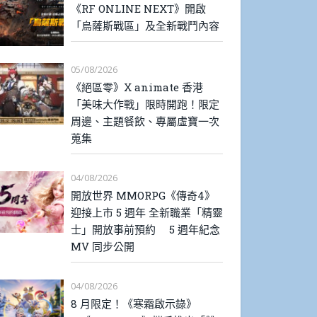
《RF ONLINE NEXT》開啟
「烏薩斯戰區」及全新戰鬥內容
05/08/2026
《絕區零》X animate 香港
「美味大作戰」限時開跑！限定
周邊、主題餐飲、專屬虛寶一次
蒐集
04/08/2026
開放世界 MMORPG《傳奇4》
迎接上市 5 週年 全新職業「精靈
士」開放事前預約 5 週年紀念
MV 同步公開
04/08/2026
8 月限定！《寒霜啟示錄》