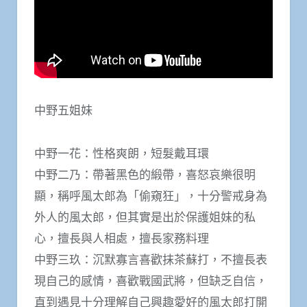
中野五姐妹
中野一花：性格爽朗，短髮戴耳環
中野二乃：帶著黑色的緞帶，喜怒哀樂很明
顯，稱呼風太郎為「偷窺狂」，十分警戒身為
外人的風太郎，但其實是出於保護姐妹的私
心，擅長與人相處，擅長家務料理
中野三玖：沉默寡言喜歡抹茶蘇打，不擅長表
現自己的感情，喜歡戰國武將，但缺乏自信，
直到遇見十分理解自己興趣愛好的風太郎打開