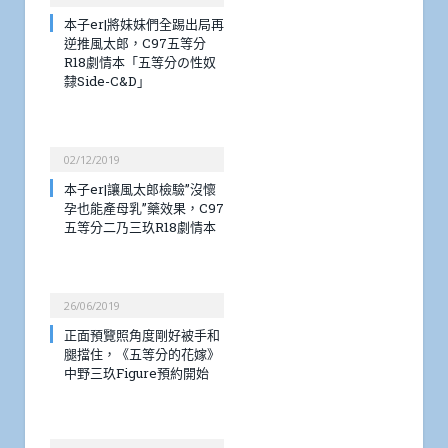
本子er|將妹妹們全踢出局再
逆推風太郎，C97五等分
R18劇情本「五等分の性奴
隸Side-C&D」
02/12/2019
本子er|讓風太郎檢驗”沒懷
孕也能產母乳”藥效果，C97
五等分二乃三玖R18劇情本
26/06/2019
正面預覽照角度剛好被手和
腿擋住，《五等分的花嫁》
中野三玖Figure預約開始