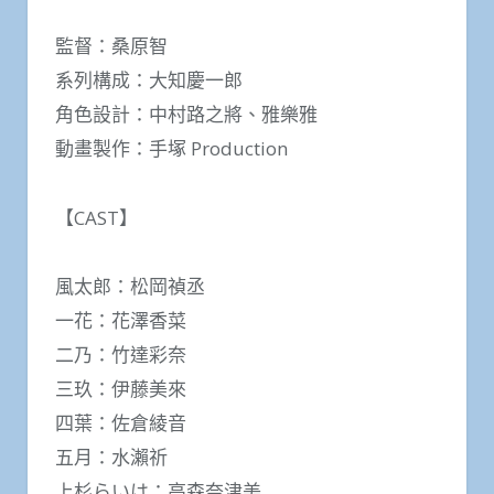
監督：桑原智
系列構成：大知慶一郎
角色設計：中村路之將、雅樂雅
動畫製作：手塚 Production
【CAST】
風太郎：松岡禎丞
一花：花澤香菜
二乃：竹達彩奈
三玖：伊藤美來
四葉：佐倉綾音
五月：水瀨祈
上杉らいは：高森奈津美