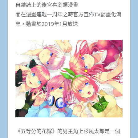
自雜誌上的後宮喜劇類漫畫
而在漫畫連載一周年之時官方宣佈TV動畫化消
息，動畫於2019年1月放送
《五等分的花嫁》的男主角上杉風太郎是一個