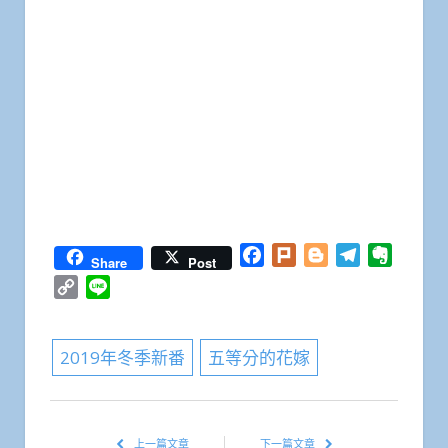
Facebook
Plurk
Blogger
Telegram
Everno
Share
Post
Copy
Line
Link
2019年冬季新番
五等分的花嫁
上一篇文章
下一篇文章