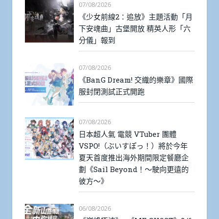
07/08/2026
《少女前線2：追放》主題活動「月
下安魂曲」古堡開放 精英人形「六
分儀」報到
07/08/2026
《BanG Dream! 交織的樂章》國際
服封閉測試正式開跑
07/08/2026
日本超人氣 電競 VTuber 團體
VSPO!（ぶいすぽっ！）將於今年
夏天首度推出海外期間限定餐廳企
劃《Sail Beyond！～駛向更遠的
彼方～》
06/08/2026