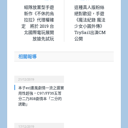
組隊放置型手遊
這種真人版粉絲
新作《不休的烏
絕對歡迎，手遊
拉拉》代理權確
《魔法紀錄 魔法
定 將於 2019 台
少女小圓外傳》
北國際電玩展開
TrySail出演CM
放搶先試玩
公開
相關報導
21/12/2019
本子er|畫風劇情一流之選實
用性超強，C97/FF35五等
分二乃R18劇情本「二分的
誘動」
17/12/2019