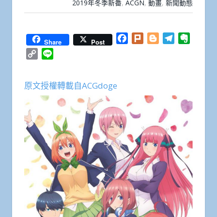
2019年冬季新番
,
ACGN
,
動畫
,
新聞動態
Facebook
Plurk
Blogger
Telegram
Everno
Share
Post
Copy
Line
Link
原文授權轉載自ACGdoge