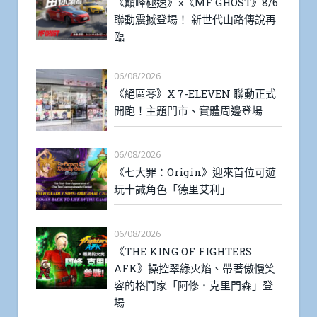
《巔峰極速》x《MF GHOST》8/6
聯動震撼登場！ 新世代山路傳說再
臨
06/08/2026
《絕區零》X 7-ELEVEN 聯動正式
開跑！主題門市、實體周邊登場
06/08/2026
《七大罪：Origin》迎來首位可遊
玩十誡角色「德里艾利」
06/08/2026
《THE KING OF FIGHTERS
AFK》操控翠綠火焰、帶著傲慢笑
容的格鬥家「阿修．克里門森」登
場