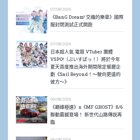
07/08/2026
《BanG Dream! 交織的樂章》國際
服封閉測試正式開跑
07/08/2026
日本超人氣 電競 VTuber 團體
VSPO!（ぶいすぽっ！）將於今年
夏天首度推出海外期間限定餐廳企
劃《Sail Beyond！～駛向更遠的
彼方～》
06/08/2026
《巔峰極速》x《MF GHOST》8/6
聯動震撼登場！ 新世代山路傳說再
臨
06/08/2026