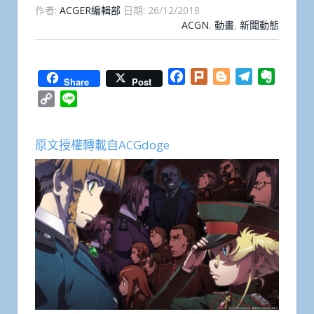
作者:
ACGER編輯部
日期:
26/12/2018
ACGN
,
動畫
,
新聞動態
Facebook
Plurk
Blogger
Telegram
Everno
Share
Post
Copy
Line
Link
原文授權轉載自ACGdoge