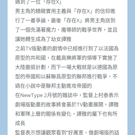
遇到了一位「存在X」
男主角的精緻實用主義與「存在X」的信仰進
行了一番爭論，最後「存在X」將男主角送到
了一個充滿著魔力、魔導師的戰爭世界，並且
讓她轉生成為了幼女譚雅
之前TV版動畫的劇情中已經進行到了以法國為
原型的共和國，在戴高樂將軍的領導下實施了
大陸撤退計劃，而下一場大戰就是以德國為原
型的帝國和以蘇聯爲原型的聯邦進行戰爭，不
過在小說中是聯邦主動進攻帝國的
在NewType 2月號的雜誌中，監督上村泰表示
劇場版動畫的故事將會基於TV動畫展開，譚雅
和軍隊上層的關係有變化，譚雅的屬下也有所
成長
監督表示想讓觀眾看到”好厲害，做劇場版的話