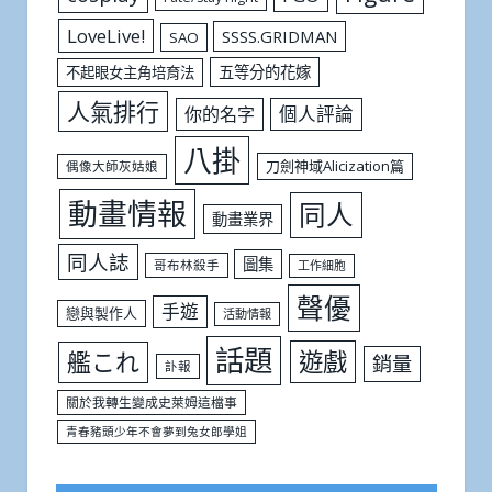
LoveLive!
SSSS.GRIDMAN
SAO
五等分的花嫁
不起眼女主角培育法
人氣排行
個人評論
你的名字
八掛
刀劍神域Alicization篇
偶像大師灰姑娘
動畫情報
同人
動畫業界
同人誌
圖集
哥布林殺手
工作細胞
聲優
手遊
戀與製作人
活動情報
話題
遊戲
艦これ
銷量
訃報
關於我轉生變成史萊姆這檔事
青春豬頭少年不會夢到兔女郎學姐