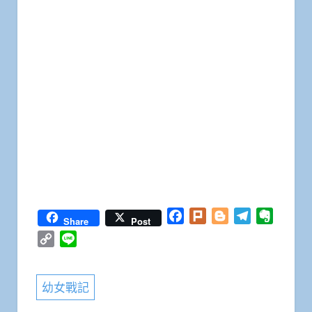
Facebook
Plurk
Blogger
Telegram
Everno
Share
Post
Copy
Line
Link
幼女戰記