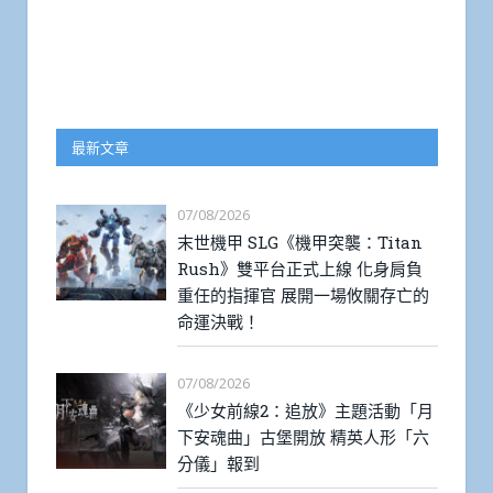
最新文章
07/08/2026
末世機甲 SLG《機甲突襲：Titan
Rush》雙平台正式上線 化身肩負
重任的指揮官 展開一場攸關存亡的
命運決戰！
07/08/2026
《少女前線2：追放》主題活動「月
下安魂曲」古堡開放 精英人形「六
分儀」報到