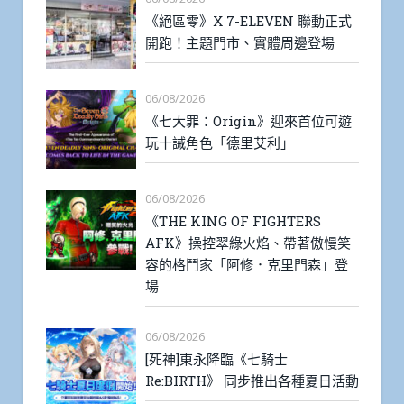
《絕區零》X 7-ELEVEN 聯動正式
開跑！主題門市、實體周邊登場
06/08/2026
《七大罪：Origin》迎來首位可遊
玩十誡角色「德里艾利」
06/08/2026
《THE KING OF FIGHTERS
AFK》操控翠綠火焰、帶著傲慢笑
容的格鬥家「阿修．克里門森」登
場
06/08/2026
[死神]東永降臨《七騎士
Re:BIRTH》 同步推出各種夏日活動