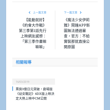
上一篇文章
下一篇文章
【能動就好】
《魔法少女伊莉
《約會大作戰》
雅》鬧鐘APP新
第三季第1話先行
圖無法通過審
上映網友感想：
查，官方：不給
「第三季作畫嘛
實裝那就直接公
嘛嘛」
開原圖
相關報導
16/03/2019
票房3億日元突破，劇場版
《幼女戰記》4DX版上映決
定大熱上映中CM公開