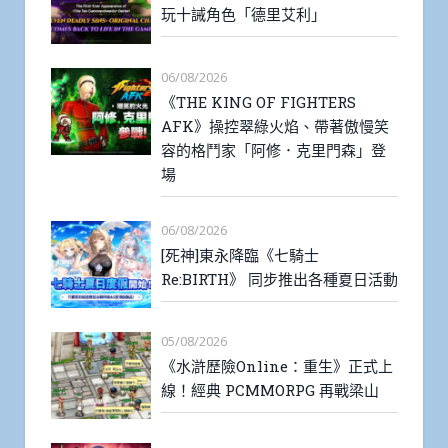
玩十誡角色「德里艾利」
06/08/2026
《THE KING OF FIGHTERS
AFK》操控翠綠火焰、帶著傲慢笑
容的格鬥家「阿修．克里門森」登
場
06/08/2026
[死神]東永降臨《七騎士
Re:BIRTH》 同步推出各種夏日活動
05/08/2026
《水滸歷險Online：重生》正式上
線！經典 PCMMORPG 再戰梁山