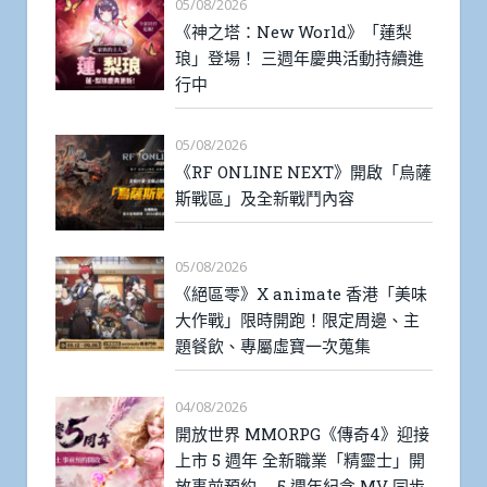
05/08/2026
《神之塔：New World》「蓮梨
琅」登場！ 三週年慶典活動持續進
行中
05/08/2026
《RF ONLINE NEXT》開啟「烏薩
斯戰區」及全新戰鬥內容
05/08/2026
《絕區零》X animate 香港「美味
大作戰」限時開跑！限定周邊、主
題餐飲、專屬虛寶一次蒐集
04/08/2026
開放世界 MMORPG《傳奇4》迎接
上市 5 週年 全新職業「精靈士」開
放事前預約 5 週年紀念 MV 同步