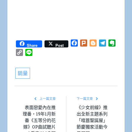
Facebook
Plurk
Blogger
Telegram
Everno
Share
Post
Copy
Line
Link
銷量
上一篇文章
下一篇文章
表面戀愛內在推
《少女前線》推
理番，19年1月新
出全新主題系列
番《五等分的花
「喧囂聖誕屋」
嫁》OP曲試聽片
節慶獨家活動今