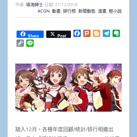
作者:
填海紳士
日期:
21/12/2018
ACGN
,
動畫
,
排行榜
,
新聞動態
,
漫畫
,
輕小說
Facebook
Plurk
Blogger
Telegram
Everno
Share
Post
Copy
Line
Link
踏入12月，各種年度回顧/統計/排行相繼出