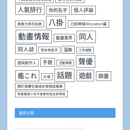
人氣排行
個人評論
你的名字
八掛
刀劍神域Alicization篇
偶像大師灰姑娘
動畫情報
同人
動畫業界
同人誌
圖集
哥布林殺手
工作細胞
聲優
手遊
戀與製作人
活動情報
話題
遊戲
艦これ
銷量
訃報
關於我轉生變成史萊姆這檔事
青春豬頭少年不會夢到兔女郎學姐
搜索文章