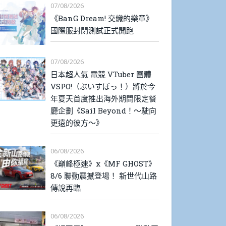
07/08/2026
《BanG Dream! 交織的樂章》
國際服封閉測試正式開跑
07/08/2026
日本超人氣 電競 VTuber 團體
VSPO!（ぶいすぽっ！）將於今
年夏天首度推出海外期間限定餐
廳企劃《Sail Beyond！～駛向
更遠的彼方～》
06/08/2026
《巔峰極速》x《MF GHOST》
8/6 聯動震撼登場！ 新世代山路
傳說再臨
06/08/2026