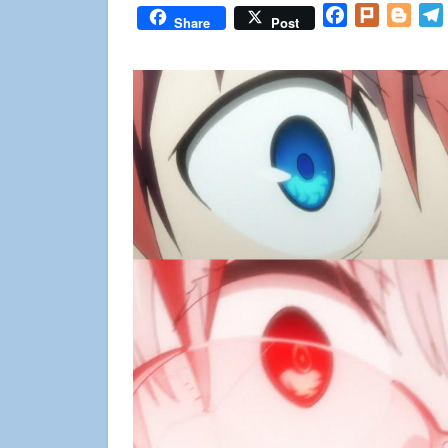
Facebook
Plurk
Blog
Share
Post