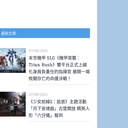
最新文章
07/08/2026
末世機甲 SLG《機甲突襲：
Titan Rush》雙平台正式上線
化身肩負重任的指揮官 展開一場
攸關存亡的命運決戰！
07/08/2026
《少女前線2：追放》主題活動
「月下安魂曲」古堡開放 精英人
形「六分儀」報到