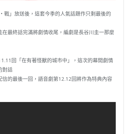
1話「決・戰」放送後，這套今季的人氣話題作只剩最後的
AN》能在最終話完滿將劇情收尾，編劇是長谷川圭一那麼
1.11回「在有著怪獸的城市中」，這次的幕間劇情
的對話
信的最後一回，語音劇第12.12回將作為特典內容