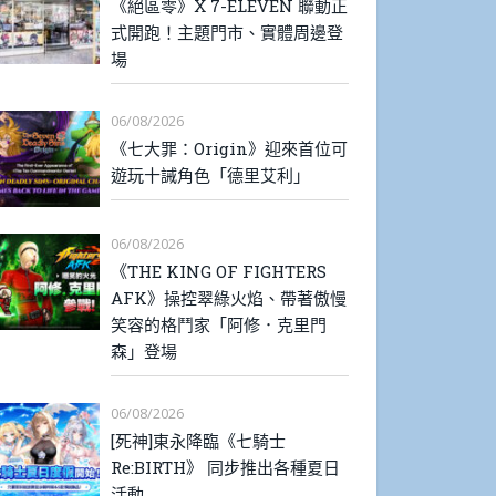
《絕區零》X 7-ELEVEN 聯動正
式開跑！主題門市、實體周邊登
場
06/08/2026
《七大罪：Origin》迎來首位可
遊玩十誡角色「德里艾利」
06/08/2026
《THE KING OF FIGHTERS
AFK》操控翠綠火焰、帶著傲慢
笑容的格鬥家「阿修．克里門
森」登場
06/08/2026
[死神]東永降臨《七騎士
Re:BIRTH》 同步推出各種夏日
活動