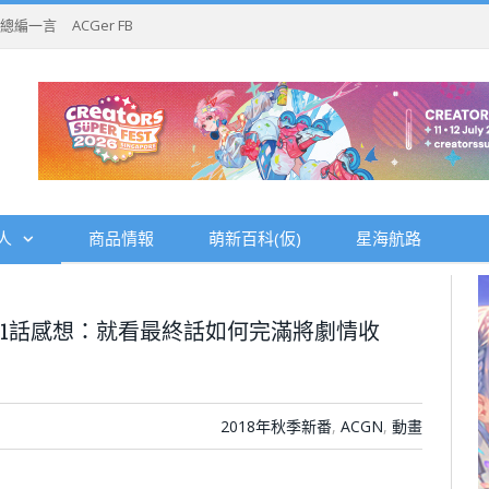
總編一言
ACGer FB
人
商品情報
萌新百科(仮)
星海航路
N》第11話感想：就看最終話如何完滿將劇情收
2018年秋季新番
,
ACGN
,
動畫