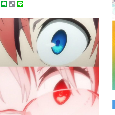
ger
Telegram
Evernote
Copy
Line
Link