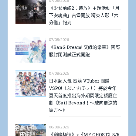
07/08/2026
《少女前線2：追放》主題活動「月
下安魂曲」古堡開放 精英人形「六
分儀」報到
07/08/2026
《BanG Dream! 交織的樂章》國際
服封閉測試正式開跑
07/08/2026
日本超人氣 電競 VTuber 團體
VSPO!（ぶいすぽっ！）將於今年
夏天首度推出海外期間限定餐廳企
劃《Sail Beyond！～駛向更遠的
彼方～》
06/08/2026
《巔峰極速》x《MF GHOST》8/6