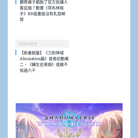
觀眾褲子都脫了官方就讓人
看這個？動畫《哥布林殺
手》BD版畫面沒有乳首解
禁
07/02/2019
【新番銷量】《刀劍神域
Alicization篇》首卷初動萬
二，《轉生史萊姆》成績不
俗過六千