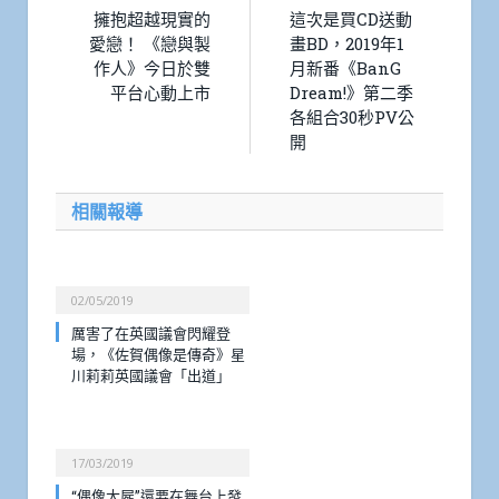
擁抱超越現實的
這次是買CD送動
愛戀！ 《戀與製
畫BD，2019年1
作人》今日於雙
月新番《BanG
平台心動上市
Dream!》第二季
各組合30秒PV公
開
相關報導
02/05/2019
厲害了在英國議會閃耀登
場，《佐賀偶像是傳奇》星
川莉莉英國議會「出道」
17/03/2019
“偶像大屍”還要在舞台上發