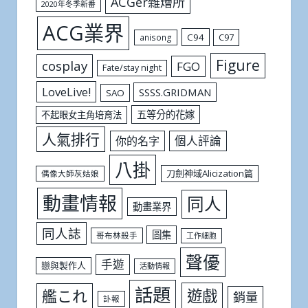
ACGer雜燴所
2020年冬季新番
ACG業界
C94
C97
anisong
Figure
cosplay
FGO
Fate/stay night
LoveLive!
SSSS.GRIDMAN
SAO
五等分的花嫁
不起眼女主角培育法
人氣排行
個人評論
你的名字
八掛
刀劍神域Alicization篇
偶像大師灰姑娘
動畫情報
同人
動畫業界
同人誌
圖集
哥布林殺手
工作細胞
聲優
手遊
戀與製作人
活動情報
話題
遊戲
艦これ
銷量
訃報