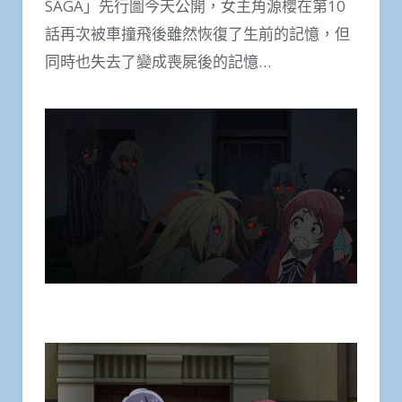
SAGA」先行圖今天公開，女主角源櫻在第10
話再次被車撞飛後雖然恢復了生前的記憶，但
同時也失去了變成喪屍後的記憶…