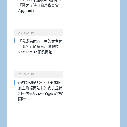
「霞之丘詩羽倫理審查會
Append」
25/10/2019
「我成為你心目中的女主角
了嗎？」加藤惠相遇服裝
Ver. Figure預約開始
21/09/2019
內衣系列第3彈，《不起眼
女主角培育法♭》霞之丘詩
羽～內衣Ver.～ Figure預約
開始