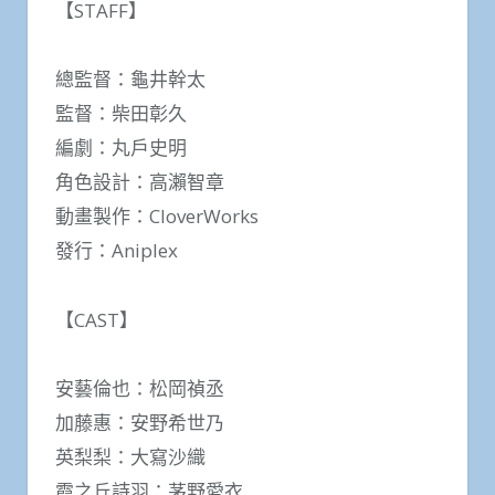
【STAFF】
總監督：龜井幹太
監督：柴田彰久
編劇：丸戶史明
角色設計：高瀨智章
動畫製作：CloverWorks
發行：Aniplex
【CAST】
安藝倫也：松岡禎丞
加藤惠：安野希世乃
英梨梨：大寫沙織
霞之丘詩羽：茅野愛衣