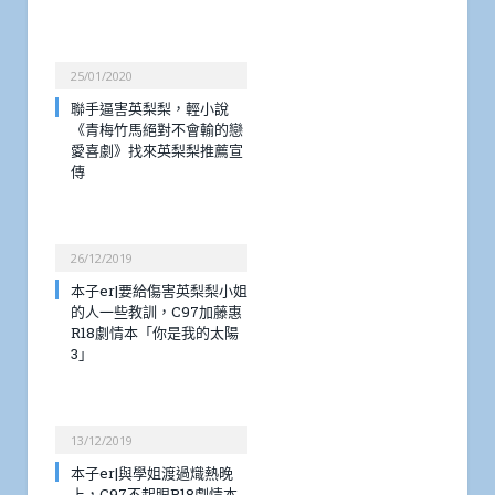
25/01/2020
聯手逼害英梨梨，輕小說
《青梅竹馬絕對不會輸的戀
愛喜劇》找來英梨梨推薦宣
傳
26/12/2019
本子er|要給傷害英梨梨小姐
的人一些教訓，C97加藤惠
R18劇情本「你是我的太陽
3」
13/12/2019
本子er|與學姐渡過熾熱晚
上，C97不起眼R18劇情本