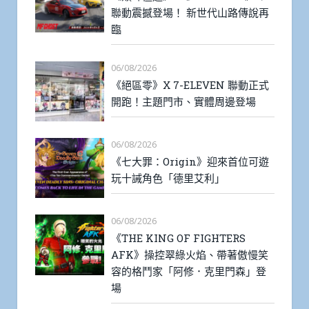
聯動震撼登場！ 新世代山路傳說再
臨
06/08/2026
《絕區零》X 7-ELEVEN 聯動正式
開跑！主題門市、實體周邊登場
06/08/2026
《七大罪：Origin》迎來首位可遊
玩十誡角色「德里艾利」
06/08/2026
《THE KING OF FIGHTERS
AFK》操控翠綠火焰、帶著傲慢笑
容的格鬥家「阿修．克里門森」登
場