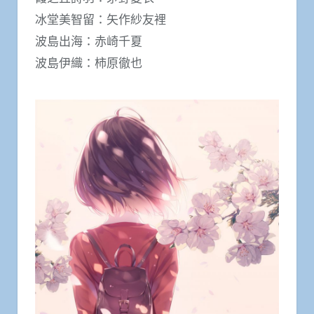
冰堂美智留：矢作紗友裡
波島出海：赤崎千夏
波島伊織：柿原徹也