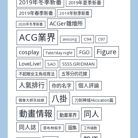
2019年冬季新番
2019年夏季新番
2019年春季新番
2019年秋季新番
ACGer雜燴所
2020年冬季新番
ACG業界
C94
C97
anisong
Figure
cosplay
FGO
Fate/stay night
LoveLive!
SSSS.GRIDMAN
SAO
五等分的花嫁
不起眼女主角培育法
人氣排行
個人評論
你的名字
八掛
刀劍神域Alicization篇
偶像大師灰姑娘
動畫情報
同人
動畫業界
同人誌
圖集
哥布林殺手
工作細胞