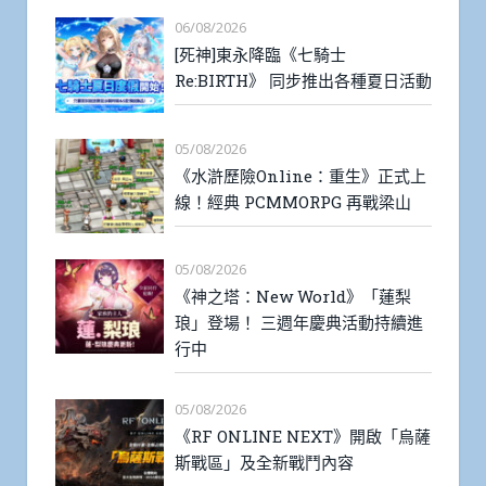
06/08/2026
[死神]東永降臨《七騎士
Re:BIRTH》 同步推出各種夏日活動
05/08/2026
《水滸歷險Online：重生》正式上
線！經典 PCMMORPG 再戰梁山
05/08/2026
《神之塔：New World》「蓮梨
琅」登場！ 三週年慶典活動持續進
行中
05/08/2026
《RF ONLINE NEXT》開啟「烏薩
斯戰區」及全新戰鬥內容