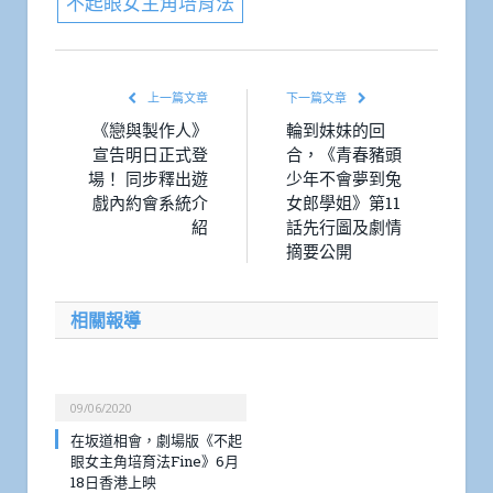
不起眼女主角培育法
上一篇文章
下一篇文章
《戀與製作人》
輪到妹妹的回
宣告明日正式登
合，《青春豬頭
場！ 同步釋出遊
少年不會夢到兔
戲內約會系統介
女郎學姐》第11
紹
話先行圖及劇情
摘要公開
相關報導
09/06/2020
在坂道相會，劇場版《不起
眼女主角培育法Fine》6月
18日香港上映