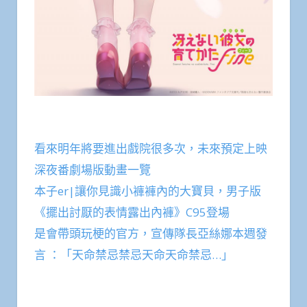
看來明年將要進出戲院很多次，未來預定上映
深夜番劇場版動畫一覽
本子er|讓你見識小褲褲內的大寶貝，男子版
《擺出討厭的表情露出內褲》C95登場
是會帶頭玩梗的官方，宣傳隊長亞絲娜本週發
言 ：「天命禁忌禁忌天命天命禁忌…」