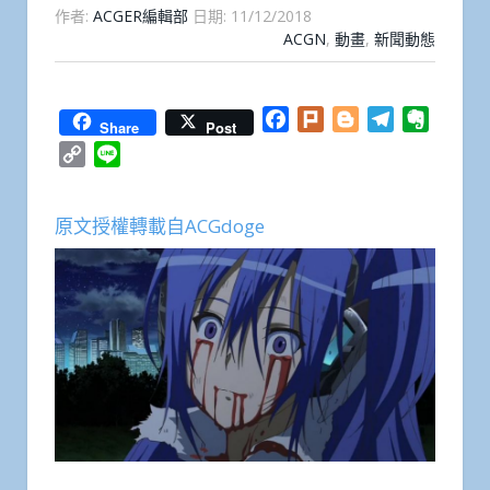
作者:
ACGER編輯部
日期:
11/12/2018
ACGN
,
動畫
,
新聞動態
Facebook
Plurk
Blogger
Telegram
Everno
Share
Post
Copy
Line
Link
原文授權轉載自ACGdoge