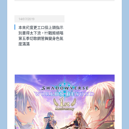
14/07/2019
本來尺度更工口但上頭指示
別畫得太下流，戰姬絕唱
第五季切歌鋼管舞變身色氣
度滿滿