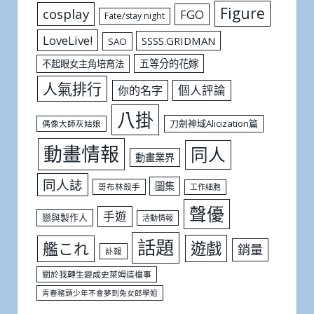
Figure
cosplay
FGO
Fate/stay night
LoveLive!
SSSS.GRIDMAN
SAO
五等分的花嫁
不起眼女主角培育法
人氣排行
個人評論
你的名字
八掛
刀劍神域Alicization篇
偶像大師灰姑娘
動畫情報
同人
動畫業界
同人誌
圖集
哥布林殺手
工作細胞
聲優
手遊
戀與製作人
活動情報
話題
遊戲
艦これ
銷量
訃報
關於我轉生變成史萊姆這檔事
青春豬頭少年不會夢到兔女郎學姐