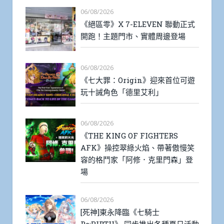
06/08/2026
《絕區零》X 7-ELEVEN 聯動正式
開跑！主題門市、實體周邊登場
06/08/2026
《七大罪：Origin》迎來首位可遊
玩十誡角色「德里艾利」
06/08/2026
《THE KING OF FIGHTERS
AFK》操控翠綠火焰、帶著傲慢笑
容的格鬥家「阿修．克里門森」登
場
06/08/2026
[死神]東永降臨《七騎士
Re:BIRTH》 同步推出各種夏日活動