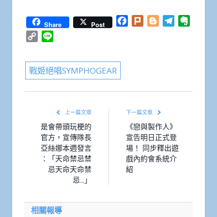
Facebook
Plurk
Blogger
Telegram
Everno
Share
Post
Copy
Line
Link
戰姬絕唱SYMPHOGEAR
上一篇文章
下一篇文章
是會帶頭玩梗的
《戀與製作人》
官方，宣傳隊長
宣告明日正式登
亞絲娜本週發言
場！ 同步釋出遊
：「天命禁忌禁
戲內約會系統介
忌天命天命禁
紹
忌…」
相關報導