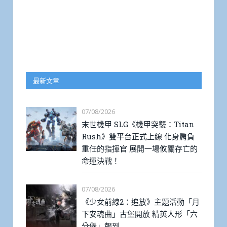
最新文章
07/08/2026
末世機甲 SLG《機甲突襲：Titan
Rush》雙平台正式上線 化身肩負
重任的指揮官 展開一場攸關存亡的
命運決戰！
07/08/2026
《少女前線2：追放》主題活動「月
下安魂曲」古堡開放 精英人形「六
分儀」報到