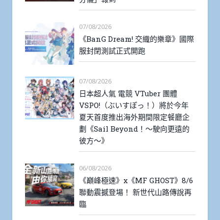
07/08/2026
《BanG Dream! 交織的樂章》國際
服封閉測試正式開跑
07/08/2026
日本超人氣 電競 VTuber 團體
VSPO!（ぶいすぽっ！）將於今年
夏天首度推出海外期間限定餐廳企
劃《Sail Beyond！～駛向更遠的
彼方～》
06/08/2026
《巔峰極速》x《MF GHOST》8/6
聯動震撼登場！ 新世代山路傳說再
臨