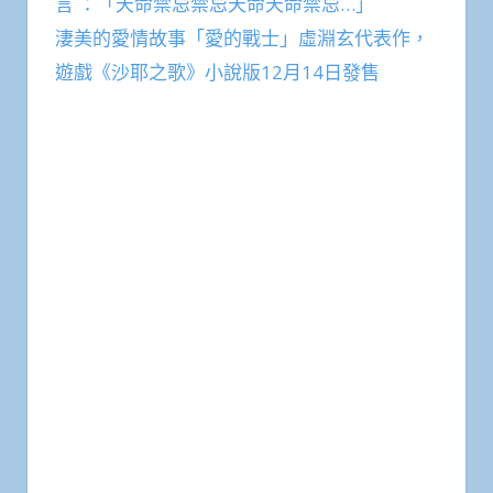
言 ：「天命禁忌禁忌天命天命禁忌…」
淒美的愛情故事「愛的戰士」虛淵玄代表作，
遊戲《沙耶之歌》小說版12月14日發售