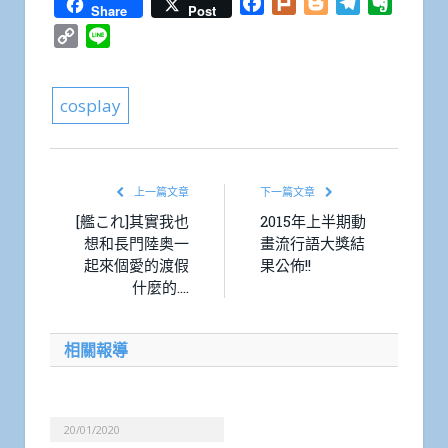
Facebook
Plurk
Blogger
Telegram
Everno
Share
Post
Copy
Line
Link
cosplay
上一篇文章
下一篇文章
[艦これ]其實我也
2015年上半期動
想和長門陸奥一
畫流行語大獎結
起來個愛的渡假
果公佈!!
什麼的….
相關報導
20/01/2020