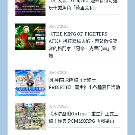
《七大罪：Origin》迎來首位可遊
玩十誡角色「德里艾利」
06/08/2026
《THE KING OF FIGHTERS
AFK》操控翠綠火焰、帶著傲慢笑
容的格鬥家「阿修．克里門森」登
場
06/08/2026
[死神]東永降臨《七騎士
Re:BIRTH》 同步推出各種夏日活動
05/08/2026
《水滸歷險Online：重生》正式上
線！經典 PCMMORPG 再戰梁山