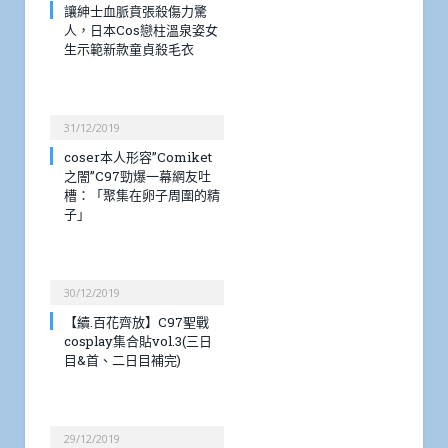
讓紳士血脈賁張殺傷力驚
人，日本Cos戀柱溫泉姿女
生示範新款童貞殺毛衣
31/12/2019
coser本人形容”Comiket
之闇”C97勁爆一幕網友吐
槽：「聚集在卵子周圍的精
子」
30/12/2019
【續.百花齊放】C97聖戰
cosplay集合貼vol.3(三日
目&首、二日目補完)
29/12/2019