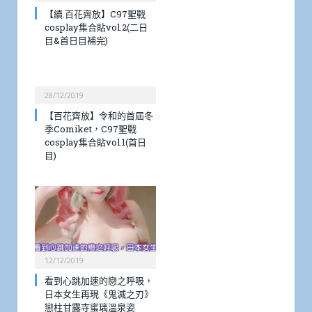
【續.百花齊放】C97聖戰
cosplay集合貼vol.2(二日
目&首日目補完)
28/12/2019
【百花齊放】令和的首屆冬
季Comiket，C97聖戰
cosplay集合貼vol.1(首日
目)
12/12/2019
看到心跳加速的戀之呼吸，
日本女生再現《鬼滅之刃》
戀柱甘露寺蜜璃溫泉姿