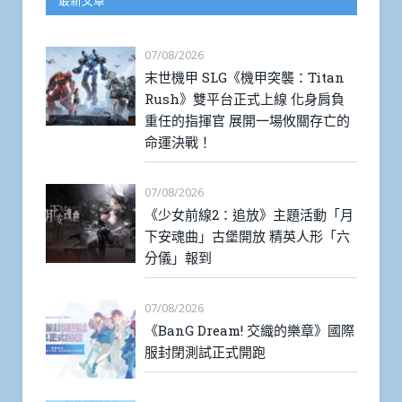
最新文章
07/08/2026
末世機甲 SLG《機甲突襲：Titan
Rush》雙平台正式上線 化身肩負
重任的指揮官 展開一場攸關存亡的
命運決戰！
07/08/2026
《少女前線2：追放》主題活動「月
下安魂曲」古堡開放 精英人形「六
分儀」報到
07/08/2026
《BanG Dream! 交織的樂章》國際
服封閉測試正式開跑