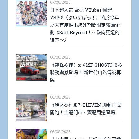
07/08/2026
日本超人氣 電競 VTuber 團體
VSPO!（ぶいすぽっ！）將於今年
夏天首度推出海外期間限定餐廳企
劃《Sail Beyond！～駛向更遠的
彼方～》
06/08/2026
《巔峰極速》x《MF GHOST》8/6
聯動震撼登場！ 新世代山路傳說再
臨
06/08/2026
《絕區零》X 7-ELEVEN 聯動正式
開跑！主題門市、實體周邊登場
06/08/2026