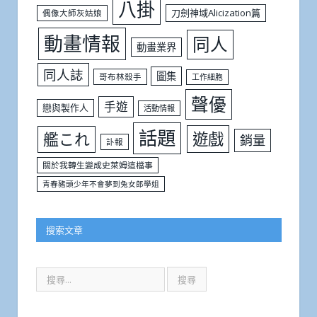
八掛
刀劍神域Alicization篇
偶像大師灰姑娘
動畫情報
同人
動畫業界
同人誌
圖集
哥布林殺手
工作細胞
聲優
手遊
戀與製作人
活動情報
話題
遊戲
艦これ
銷量
訃報
關於我轉生變成史萊姆這檔事
青春豬頭少年不會夢到兔女郎學姐
搜索文章