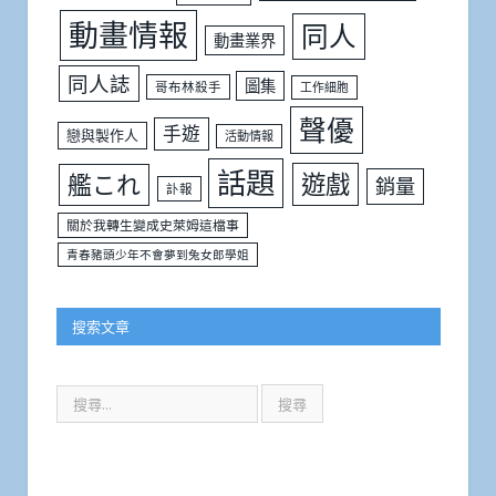
動畫情報
同人
動畫業界
同人誌
圖集
哥布林殺手
工作細胞
聲優
手遊
戀與製作人
活動情報
話題
遊戲
艦これ
銷量
訃報
關於我轉生變成史萊姆這檔事
青春豬頭少年不會夢到兔女郎學姐
搜索文章