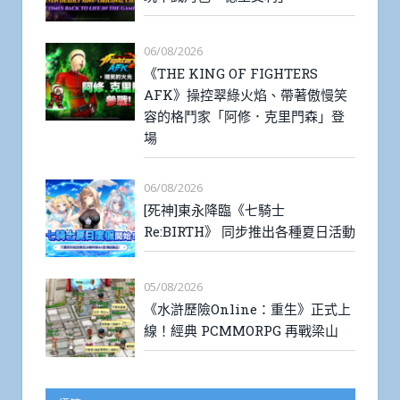
06/08/2026
《THE KING OF FIGHTERS
AFK》操控翠綠火焰、帶著傲慢笑
容的格鬥家「阿修．克里門森」登
場
06/08/2026
[死神]東永降臨《七騎士
Re:BIRTH》 同步推出各種夏日活動
05/08/2026
《水滸歷險Online：重生》正式上
線！經典 PCMMORPG 再戰梁山