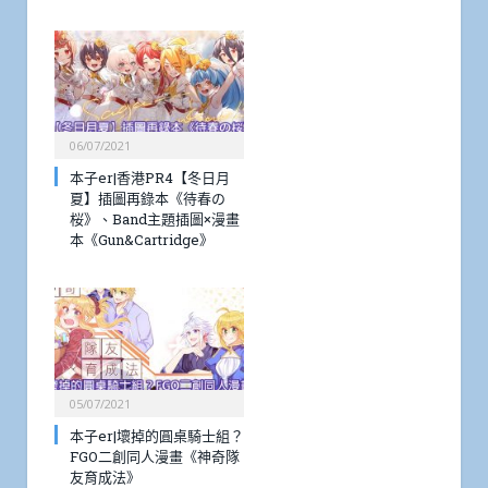
06/07/2021
本子er|香港PR4【冬日月
夏】插圖再錄本《待春の
桜》、Band主題插圖×漫畫
本《Gun&Cartridge》
05/07/2021
本子er|壞掉的圓桌騎士組？
FGO二創同人漫畫《神奇隊
友育成法》