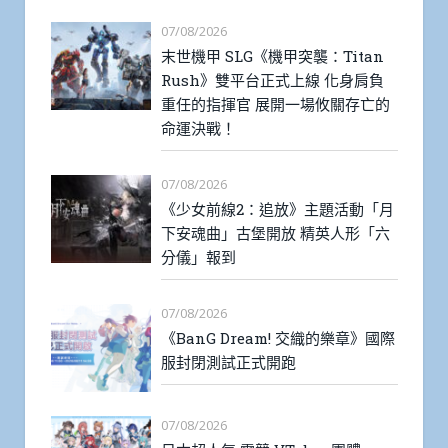
07/08/2026
末世機甲 SLG《機甲突襲：Titan
Rush》雙平台正式上線 化身肩負
重任的指揮官 展開一場攸關存亡的
命運決戰！
07/08/2026
《少女前線2：追放》主題活動「月
下安魂曲」古堡開放 精英人形「六
分儀」報到
07/08/2026
《BanG Dream! 交織的樂章》國際
服封閉測試正式開跑
07/08/2026