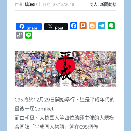
作者:
填海紳士
日期:
07/12/2018
同人
,
新聞動態
Facebook
Plurk
Blogger
Telegram
Everno
Share
Post
Copy
Line
Link
C95將於12月29日開始舉行，這是平成年代的
最後一屆Comiket
而由朝凪、大槍葦人等四位繪師主催的大規模
合同誌「平成同人物語」就在C95頌佈