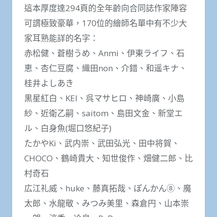
這本厚度達294頁的全年齡向合同誌作家陣容
可謂極致豪華，170位的繪師名單中有不少大
家耳熟能詳的名字：
赤松健、蒼樹うめ、Anmi、伊東ライフ、石
恵、杏仁豆腐、織田non、介錯、和遥キナ、
桂井よしあき
黒星紅白、KEI、呉マサヒロ、神崎廣、小島
紗、近衛乙嗣、saitom、島田文金、新堂エ
ル、白身魚(堀口悠紀子)
たかやKi、武内崇、武田弘光、田中将賀、
CHOCO、鶴崎貴大、知世俊作、畑健二郎、比
村奇石
広江礼威、huke、藤真拓哉、ぽんかん⑧、魔
太郎、水龍敬、みつみ美里、森倉円、山本崇