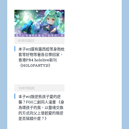
01/07/2021
本子er|還有露西婭等身抱枕
套等好物等著各位帶回家，
香港PR4 hololive新刊
《HOLOPARTY2!》
12/07/2020
本子er|叛逆熊孩子愛的逆
襲？FGO二創同人漫畫 《身
為壞孩子的我，以靈魂交換
的方式向父上發起愛的叛逆
是否搞錯什麼？》