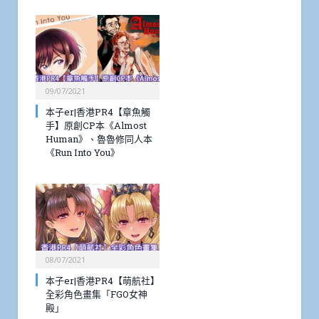
09/07/2021
本子er|香港PR4【章魚觸
手】原創CP本《Almost
Human》、魯魯修同人本
《Run Into You》
08/07/2021
本子er|香港PR4【萌航社】
全彩角色畫集「FGO女神
殿」