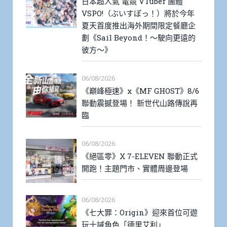
日本超人氣 電競 VTuber 團體
VSPO!（ぶいすぽっ！）將於今年
夏天首度推出海外期間限定餐廳企
劃《Sail Beyond！～駛向更遠的
彼方～》
06/08/2026
《巔峰極速》x《MF GHOST》8/6
聯動震撼登場！ 新世代山路傳說再
臨
06/08/2026
《絕區零》X 7-ELEVEN 聯動正式
開跑！主題門市、實體周邊登場
06/08/2026
《七大罪：Origin》迎來首位可遊
玩十誡角色「德里艾利」