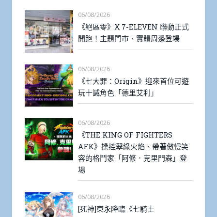
06/08/2026
《絕區零》X 7-ELEVEN 聯動正式
開跑！主題門市、實體周邊登場
06/08/2026
《七大罪：Origin》迎來首位可遊
玩十誡角色「德里艾利」
06/08/2026
《THE KING OF FIGHTERS
AFK》操控翠綠火焰、帶著傲慢笑
容的格鬥家「阿修．克里門森」登
場
06/08/2026
[死神]東永降臨《七騎士