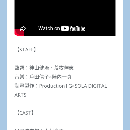
【STAFF】
監督：神山健治、荒牧伸志
音樂：戶田信子×陣內一真
動畫製作：Production I.G×SOLA DIGITAL
ARTS
【CAST】