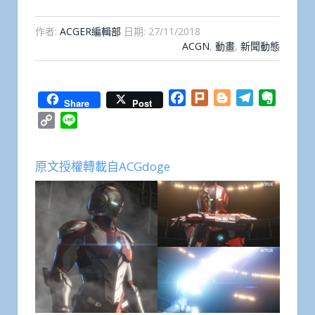
作者:
ACGER編輯部
日期:
27/11/2018
ACGN
,
動畫
,
新聞動態
Facebook
Plurk
Blogger
Telegram
Everno
Share
Post
Copy
Line
Link
原文授權轉載自ACGdoge