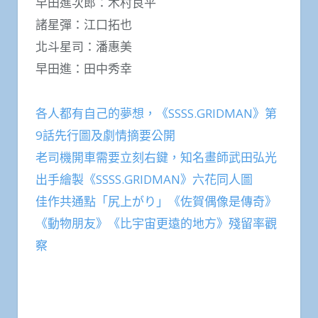
早田進次郎：木村良平
諸星彈：江口拓也
北斗星司：潘惠美
早田進：田中秀幸
各人都有自己的夢想，《SSSS.GRIDMAN》第
9話先行圖及劇情摘要公開
老司機開車需要立刻右鍵，知名畫師武田弘光
出手繪製《SSSS.GRIDMAN》六花同人圖
佳作共通點「尻上がり」《佐賀偶像是傳奇》
《動物朋友》《比宇宙更遠的地方》殘留率觀
察