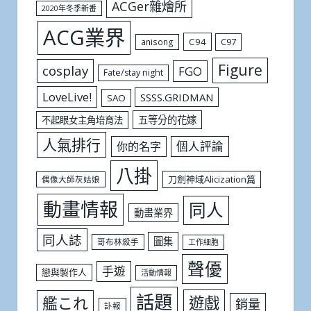
ACGer雜燴所
2020年冬季新番
ACG業界
C94
C97
anisong
Figure
cosplay
FGO
Fate/stay night
LoveLive!
SSSS.GRIDMAN
SAO
五等分的花嫁
不起眼女主角培育法
人氣排行
個人評論
你的名字
八掛
刀劍神域Alicization篇
偶像大師灰姑娘
動畫情報
同人
動畫業界
同人誌
圖集
哥布林殺手
工作細胞
聲優
手遊
戀與製作人
活動情報
話題
遊戲
艦これ
銷量
訃報