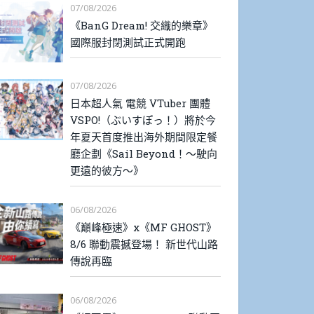
07/08/2026
《BanG Dream! 交織的樂章》
國際服封閉測試正式開跑
07/08/2026
日本超人氣 電競 VTuber 團體
VSPO!（ぶいすぽっ！）將於今
年夏天首度推出海外期間限定餐
廳企劃《Sail Beyond！～駛向
更遠的彼方～》
06/08/2026
《巔峰極速》x《MF GHOST》
8/6 聯動震撼登場！ 新世代山路
傳說再臨
06/08/2026