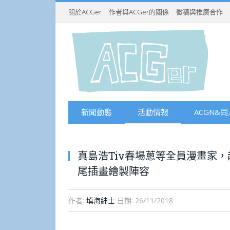
關於ACGer
作者與ACGer的關係
徵稿與推廣合作
新聞動態
活動情報
ACGN&同
真島浩Tiv春場蔥等全員漫畫家
尾插畫繪製陣容
作者:
填海紳士
日期:
26/11/2018