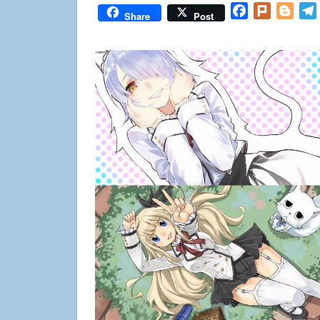
Facebook
Plurk
Blog
Share
Post