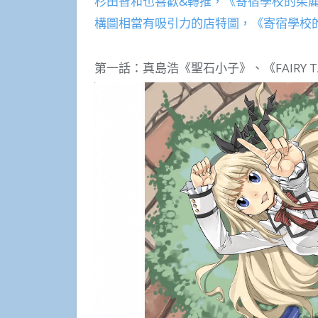
杉田智和也喜歡&轉推，《寄宿學校的茱
構圖相當有吸引力的店特圖，《寄宿學校
第一話：真島浩《聖石小子》、《FAIRY TA