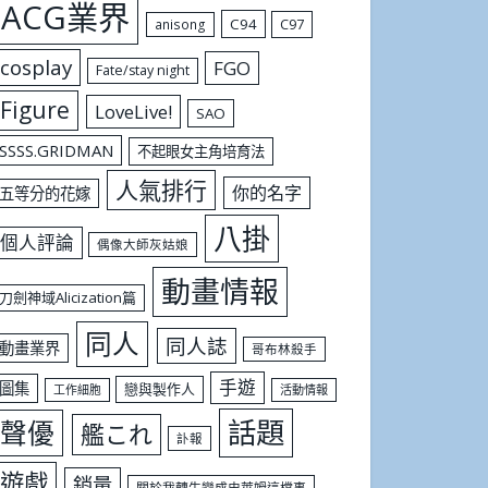
ACG業界
C94
C97
anisong
cosplay
FGO
Fate/stay night
Figure
LoveLive!
SAO
SSSS.GRIDMAN
不起眼女主角培育法
人氣排行
你的名字
五等分的花嫁
八掛
個人評論
偶像大師灰姑娘
動畫情報
刀劍神域Alicization篇
同人
同人誌
動畫業界
哥布林殺手
手遊
圖集
戀與製作人
工作細胞
活動情報
話題
聲優
艦これ
訃報
遊戲
銷量
關於我轉生變成史萊姆這檔事