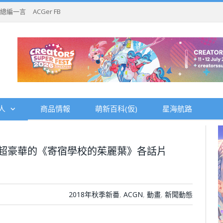
總編一言
ACGer FB
人
商品情報
萌新百科(仮)
星海航路
，超豪華的《寄宿學校的茱麗葉》各話片
2018年秋季新番
,
ACGN
,
動畫
,
新聞動態