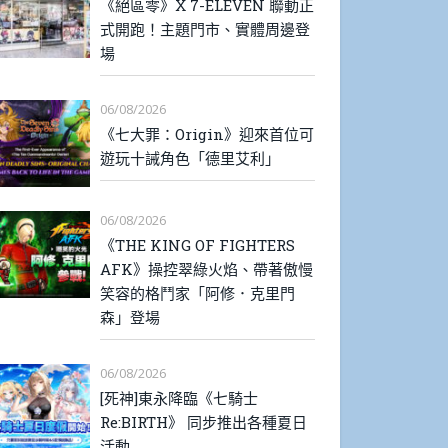
《絕區零》X 7-ELEVEN 聯動正
式開跑！主題門市、實體周邊登
場
06/08/2026
《七大罪：Origin》迎來首位可
遊玩十誡角色「德里艾利」
06/08/2026
《THE KING OF FIGHTERS
AFK》操控翠綠火焰、帶著傲慢
笑容的格鬥家「阿修．克里門
森」登場
06/08/2026
[死神]東永降臨《七騎士
Re:BIRTH》 同步推出各種夏日
活動