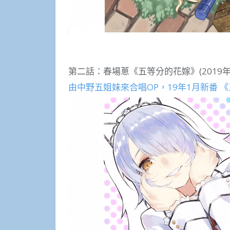
第二話：春場蔥《五等分的花嫁》(2019年
由中野五姐妹來合唱OP，19年1月新番 