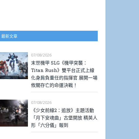
最新文章
07/08/2026
末世機甲 SLG《機甲突襲：
Titan Rush》雙平台正式上線
化身肩負重任的指揮官 展開一場
攸關存亡的命運決戰！
07/08/2026
《少女前線2：追放》主題活動
「月下安魂曲」古堡開放 精英人
形「六分儀」報到