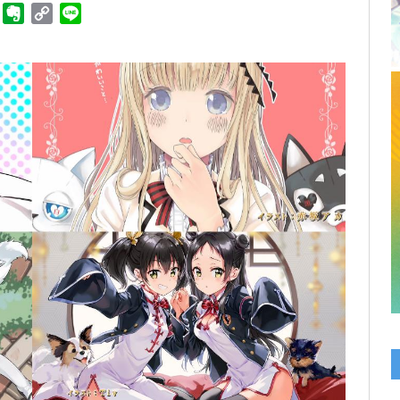
ger
Telegram
Evernote
Copy
Line
Link