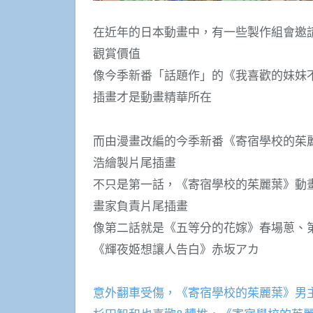
在近年的日本動畫中，有一些製作組會邀
觀賞價值
像今季新番「話題作」的《我喜歡的妹妹
插畫才是動畫精華所在
而由漫畫改編的今季新番《寄宿學校的茱麗葉
浩繪製片尾插畫
不只是第一話，《寄宿學校的茱麗葉》動
畫家負責片尾插畫
像第二話就是《五等分的花嫁》春場蔥、第
《輝夜姬想讓人告白》赤坂アカ
意外翻車受傷，《寄宿學校的茱麗葉》男