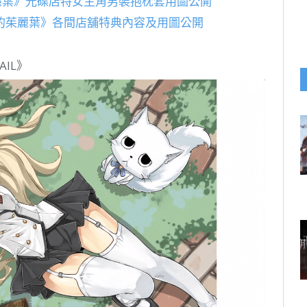
麗葉》光碟店特女主角男裝抱枕套用圖公開
的茱麗葉》各間店舖特典內容及用圖公開
IL》