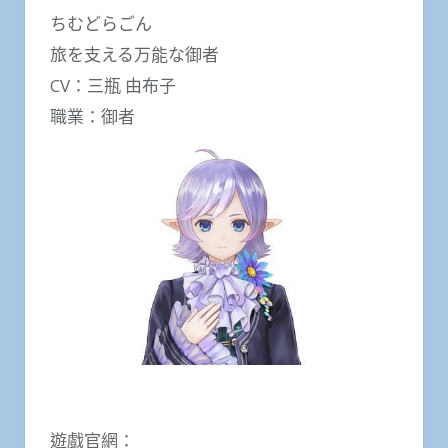
ちむどらごん
旅を支える万能な御者
CV：三瓶 由布子
職業：御者
遊戲官網：