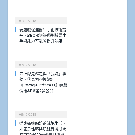
01/11/2018
玩遊戲促進醫生手術技術提
升，BBC報導遊戲對於醫生
手術能力可能的提升效果
07/10/2018
未上線先確定與「我妹」聯
動，伏見司×神崎廣
《Engage Princess》遊戲
情報&PV第2彈公開
05/10/2018
從跳舞機開始的減肥生活，
外國男性堅持玩跳舞機成功
減重超過120磅改善身體健