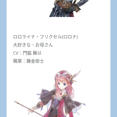
ロロライナ・フリクセル(ロロナ)
大好きな、お母さん
CV：門脇 舞以
職業：錬金術士