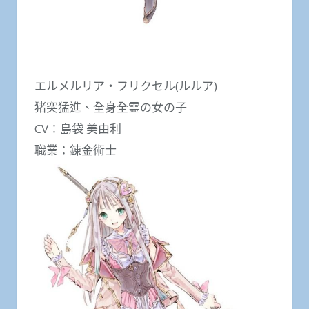
エルメルリア・フリクセル(ルルア)
猪突猛進、全身全霊の女の子
CV：島袋 美由利
職業：錬金術士