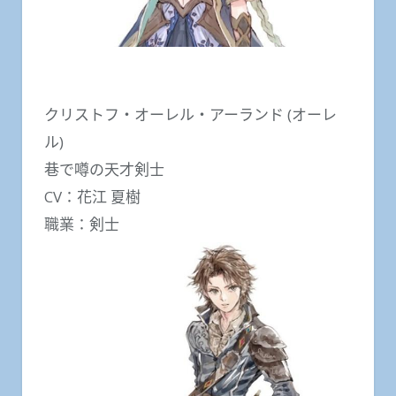
クリストフ・オーレル・アーランド (オーレ
ル)
巷で噂の天才剣士
CV：花江 夏樹
職業：剣士