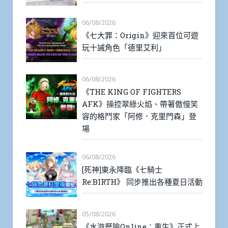
06/08/2026
《七大罪：Origin》迎來首位可遊
玩十誡角色「德里艾利」
06/08/2026
《THE KING OF FIGHTERS
AFK》操控翠綠火焰、帶著傲慢笑
容的格鬥家「阿修．克里門森」登
場
06/08/2026
[死神]東永降臨《七騎士
Re:BIRTH》 同步推出各種夏日活動
05/08/2026
《水滸歷險Online：重生》正式上