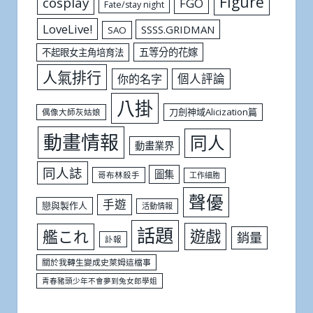
Figure
cosplay
FGO
Fate/stay night
LoveLive!
SSSS.GRIDMAN
SAO
五等分的花嫁
不起眼女主角培育法
人氣排行
個人評論
你的名字
八掛
刀劍神域Alicization篇
偶像大師灰姑娘
動畫情報
同人
動畫業界
同人誌
圖集
哥布林殺手
工作細胞
聲優
手遊
戀與製作人
活動情報
話題
遊戲
艦これ
銷量
訃報
關於我轉生變成史萊姆這檔事
青春豬頭少年不會夢到兔女郎學姐