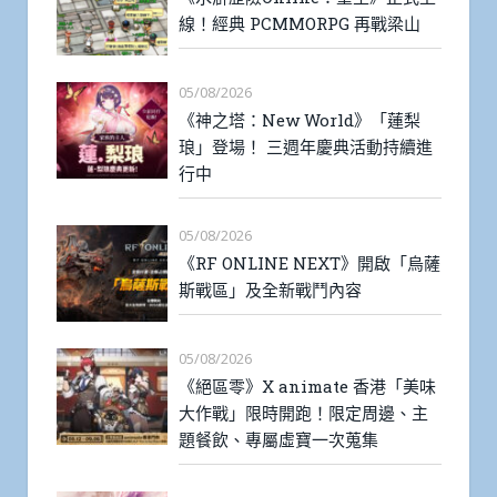
線！經典 PCMMORPG 再戰梁山
05/08/2026
《神之塔：New World》「蓮梨
琅」登場！ 三週年慶典活動持續進
行中
05/08/2026
《RF ONLINE NEXT》開啟「烏薩
斯戰區」及全新戰鬥內容
05/08/2026
《絕區零》X animate 香港「美味
大作戰」限時開跑！限定周邊、主
題餐飲、專屬虛寶一次蒐集