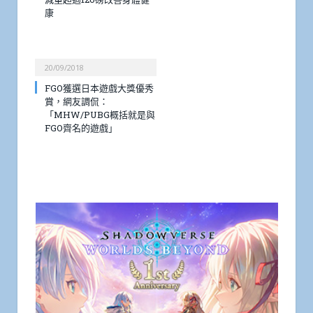
康
20/09/2018
FGO獲選日本遊戲大獎優秀
賞，網友調侃：
「MHW/PUBG概括就是與
FGO齊名的遊戲」