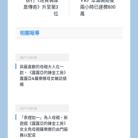
排行《佐賀偶像
VR》眾籌開始後
是傳奇》升至第3
兩小時已達標800
位
萬
相關報導
28/11/2018
與最喜歡的母親大人在一
起，《露露亞的鍊金工房》
露露亞&蘿樂娜母女雜誌插
繪
23/11/2018
「表裡如一」為人母親，新
遊戲《露露亞的鍊金工房》
女主角母親蘿樂娜仍由門脇
舞以配音