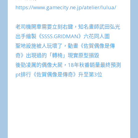
https://www.gamecity.ne.jp/atelier/lulua/
老司機開車需要立刻右鍵，知名畫師武田弘光
出手繪製《SSSS.GRIDMAN》六花同人圖
聖地設施被人玩壞了，動畫《佐賀偶像是傳
奇》出現過的「轉椅」現實原型損毀
後勁凌厲的偶像大屍，18年秋番銷量最終預測
pt排行《佐賀偶像是傳奇》升至第3位