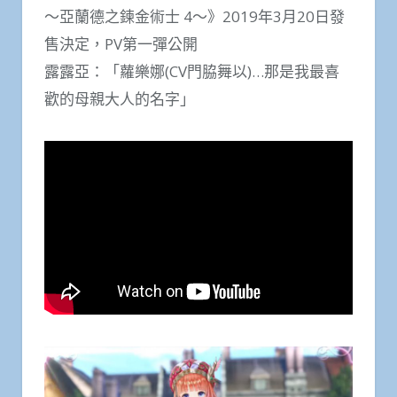
～亞蘭德之鍊金術士 4～》2019年3月20日發
售決定，PV第一彈公開
露露亞：「蘿樂娜(CV門脇舞以)…那是我最喜
歡的母親大人的名字」