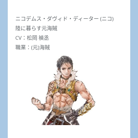
ニコデムス・ダヴィド・ディーター (ニコ)
陸に暮らす元海賊
CV：松岡 禎丞
職業：(元)海賊