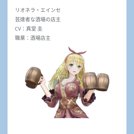
リオネラ・エインセ
芸達者な酒場の店主
CV：真堂 圭
職業：酒場店主