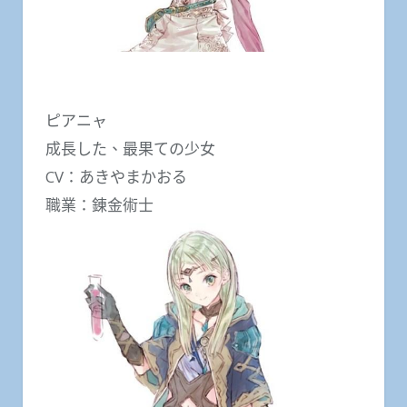
ピアニャ
成長した、最果ての少女
CV：あきやまかおる
職業：錬金術士