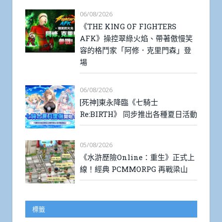
06/08/2026
《THE KING OF FIGHTERS
AFK》操控翠綠火焰、帶著傲慢笑
容的格鬥家「阿修．克里門森」登
場
06/08/2026
[死神]東永降臨《七騎士
Re:BIRTH》 同步推出各種夏日活動
05/08/2026
《水滸歷險Online：重生》正式上
線！經典 PCMMORPG 再戰梁山
標籤