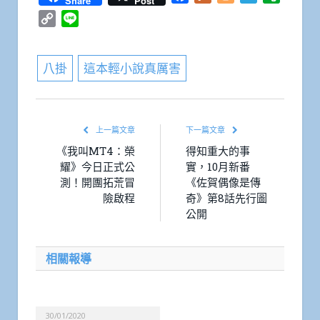
Share
Post
Copy
Line
Link
八掛
這本輕小說真厲害
上一篇文章
下一篇文章
《我叫MT4：榮
得知重大的事
耀》今日正式公
實，10月新番
測！開團拓荒冒
《佐賀偶像是傳
險啟程
奇》第8話先行圖
公開
相關報導
30/01/2020