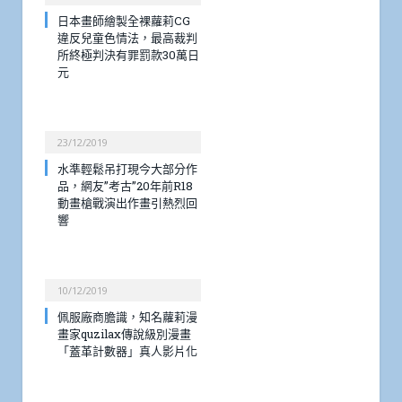
日本畫師繪製全裸蘿莉CG
違反兒童色情法，最高裁判
所終極判決有罪罰款30萬日
元
23/12/2019
水準輕鬆吊打現今大部分作
品，網友”考古”20年前R18
動畫槍戰演出作畫引熱烈回
響
10/12/2019
佩服廠商膽識，知名蘿莉漫
畫家quzilax傳說級別漫畫
「蓋革計數器」真人影片化