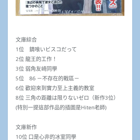
文庫綜合
1位 錆喰いビスコだって
2位 龍王的工作！
3位 弱角友崎同學
5位 86 －不存在的戰區－
6位 歡迎來到實力至上主義的教室
8位 三角の距離は限りないゼロ（新作3位）
(特別一提這部作品的插圖是Hiten老師)
文庫新作
10位 口是心非的冰室同學