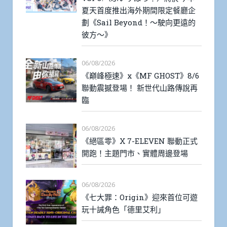
夏天首度推出海外期間限定餐廳企
劃《Sail Beyond！～駛向更遠的
彼方～》
06/08/2026
《巔峰極速》x《MF GHOST》8/6
聯動震撼登場！ 新世代山路傳說再
臨
06/08/2026
《絕區零》X 7-ELEVEN 聯動正式
開跑！主題門市、實體周邊登場
06/08/2026
《七大罪：Origin》迎來首位可遊
玩十誡角色「德里艾利」