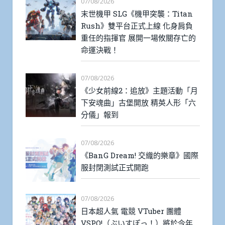
07/08/2026
末世機甲 SLG《機甲突襲：Titan
Rush》雙平台正式上線 化身肩負
重任的指揮官 展開一場攸關存亡的
命運決戰！
07/08/2026
《少女前線2：追放》主題活動「月
下安魂曲」古堡開放 精英人形「六
分儀」報到
07/08/2026
《BanG Dream! 交織的樂章》國際
服封閉測試正式開跑
07/08/2026
日本超人氣 電競 VTuber 團體
VSPO!（ぶいすぽっ！）將於今年