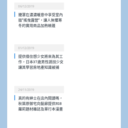
06/12/2019
籠罩在濃濃暖意中享受室內
版”搖曳露營”，讓人無懼寒
冬的實用商品加熱帳篷
01/12/2019
提供借住想少女將來為其工
作，日本37歲男性誘拐少女
讓其學習房地產知識被捕
24/11/2019
真的有紳士在店內閱讀嗎，
秋葉原御宅向髮廊提供R18
蘿莉題材雜誌及單行本漫畫