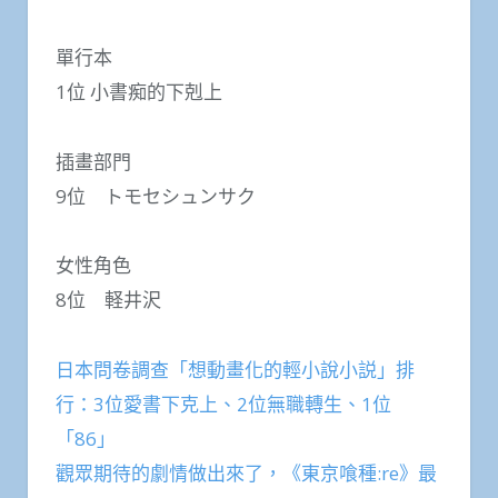
單行本
1位 小書痴的下剋上
插畫部門
9位 トモセシュンサク
女性角色
8位 軽井沢
日本問卷調查「想動畫化的輕小說小説」排
行：3位愛書下克上、2位無職轉生、1位
「86」
觀眾期待的劇情做出來了，《東京喰種:re》最