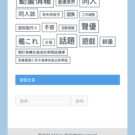
動畫情報
同人
動畫業界
同人誌
圖集
哥布林殺手
工作細胞
聲優
手遊
戀與製作人
活動情報
話題
遊戲
艦これ
銷量
訃報
關於我轉生變成史萊姆這檔事
青春豬頭少年不會夢到兔女郎學姐
搜索文章