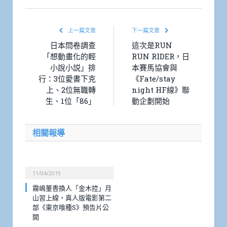
上一篇文章
下一篇文章
日本問卷調查
這次是RUN
「想動畫化的輕
RUN RIDER，日
小說小説」排
本賽馬協會與
行：3位愛書下克
《Fate/stay
上、2位無職轉
night HF線》聯
生、1位「86」
動企劃開始
相關報導
11/04/2019
霧嶋董香換人「金木控」月
山習上線，真人版電影第二
部《東京喰種S》預告片公
開