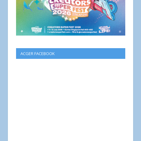
ACGER FACEBOOK