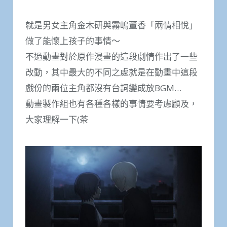
就是男女主角金木研與霧嶋董香「兩情相悅」
做了能懷上孩子的事情～
不過動畫對於原作漫畫的這段劇情作出了一些
改動，其中最大的不同之處就是在動畫中這段
戲份的兩位主角都沒有台詞變成放BGM…
動畫製作組也有各種各樣的事情要考慮顧及，
大家理解一下(茶