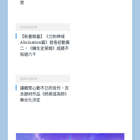
禁
07/02/2019
【新番銷量】《刀劍神域
Alicization篇》首卷初動萬
二，《轉生史萊姆》成績不
俗過六千
26/01/2019
讓觀眾心動不已的佳作，百
合題材作品《終將成為妳》
舞台化決定