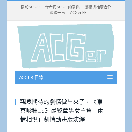
關於ACGer
作者與ACGer的關係
徵稿與推廣合作
總編一言
ACGer FB
ACGER 目錄
觀眾期待的劇情做出來了，《東
京喰種:re》最終章男女主角「兩
情相悅」劇情動畫版演繹