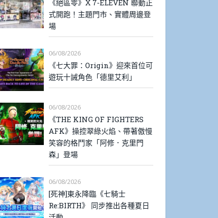
《絕區零》X 7-ELEVEN 聯動正
式開跑！主題門市、實體周邊登
場
06/08/2026
《七大罪：Origin》迎來首位可
遊玩十誡角色「德里艾利」
06/08/2026
《THE KING OF FIGHTERS
AFK》操控翠綠火焰、帶著傲慢
笑容的格鬥家「阿修．克里門
森」登場
06/08/2026
[死神]東永降臨《七騎士
Re:BIRTH》 同步推出各種夏日
活動