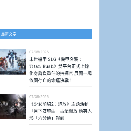
最新文章
07/08/2026
末世機甲 SLG《機甲突襲：
Titan Rush》雙平台正式上線
化身肩負重任的指揮官 展開一場
攸關存亡的命運決戰！
07/08/2026
《少女前線2：追放》主題活動
「月下安魂曲」古堡開放 精英人
形「六分儀」報到