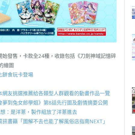
開始發售，卡款全24種，收錄包括《刀劍神域記憶碎
的繪圖
化餅食玩卡登場
本網友挑選推薦給各類型人群觀看的動畫作品一覽
會夢到兔女郎學姐》第8話先行圖及劇情摘要公開
感想：是洋蔥，製作組放了洋蔥進去
訊書籍「圖解不去也能了解風俗店指南NEXT」