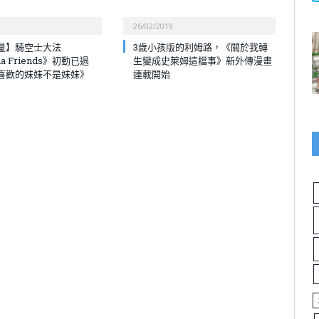
26/02/2019
量】騎空士大法
3歲小孩版的利姆路，《關於我轉
ia Friends》初動已過
生變成史萊姆這檔事》新外傳漫畫
喜歡的妹妹不是妹妹》
連載開始