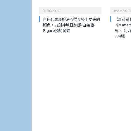
01/10/2019
05/03/2019
白色代表新娘決心從今染上丈夫的
【新番銷
顏色，刀劍神域亞絲娜-白無垢-
《Manar
Figure預約開始
萬，《我
584張