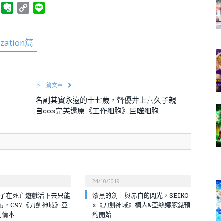
ger
Telegram
Evernote
Copy
Line
Link
zation篇
章
下一篇文章
映
名副其實永遠的十七歲，聲優井上喜久子親
開
自cos完美還原《工作細胞》巨噬細胞
24/10/2019
|為了在死亡遊戲活下去只能
漆黑的劍士與赤白的閃光，SEIKO
布，C97《刀劍神域》亞
x《刀劍神域》桐人&亞絲娜腕錶預
劇情本
約開始