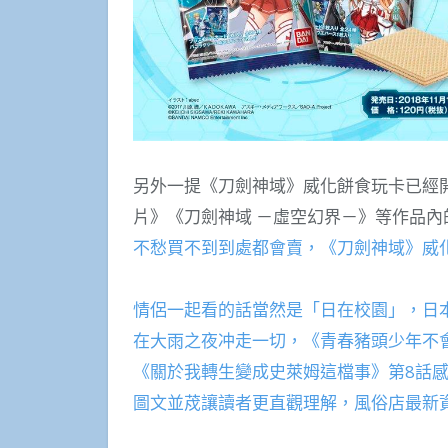
另外一提《刀劍神域》威化餅食玩卡已經
片》《刀劍神域 －虛空幻界－》等作品內
不愁買不到到處都會賣，《刀劍神域》威
情侶一起看的話當然是「日在校園」，日
在大雨之夜冲走一切，《青春豬頭少年不
《關於我轉生變成史萊姆這檔事》第8話
圖文並荗讓讀者更直觀理解，風俗店最新資