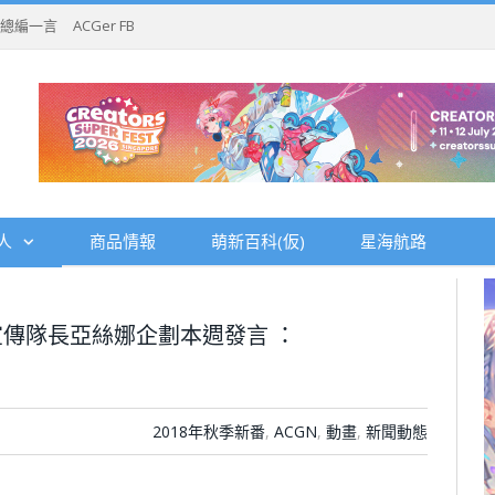
總編一言
ACGer FB
人
商品情報
萌新百科(仮)
星海航路
傳隊長亞絲娜企劃本週發言 ：
2018年秋季新番
,
ACGN
,
動畫
,
新聞動態