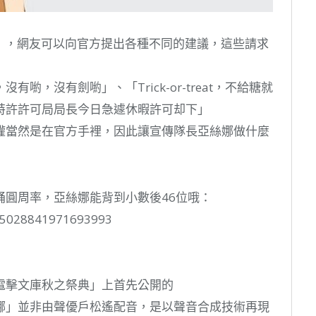
」，網友可以向官方提出各種不同的建議，這些請求
喲，沒有劍喲」、「Trick-or-treat，不給糖就
特許許可局局長今日急遽休暇許可却下」
權當然是在官方手裡，因此讓宣傳隊長亞絲娜做什麼
誦圓周率，亞絲娜能背到小數後46位哦：
95028841971693993
電擊文庫秋之祭典」上首先公開的
娜」並非由聲優戶松遙配音，是以聲音合成技術再現