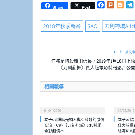
Facebook
Plurk
Blog
Share
Post
2018年秋季新番
SAO
刀劍神域Alici
上一篇文
任務是暗殺織田信長，2019年1月18日上
《刀劍亂舞》真人版電影特報影片公
相關報導
01/01/2020
22/12/2019
本子er|繼續是桐人與亞絲娜的激情
本子er
交流，C97《刀劍神域》R18純愛
任大叔擺
全彩劇情本
絲娜R18