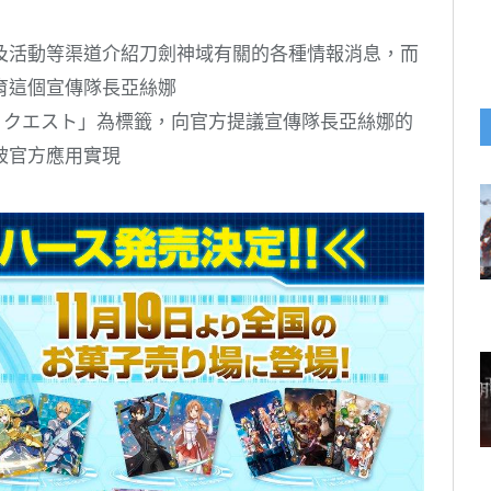
及活動等渠道介紹刀劍神域有關的各種情報消息，而
育這個宣傳隊長亞絲娜
リクエスト」為標籤，向官方提議宣傳隊長亞絲娜的
被官方應用實現