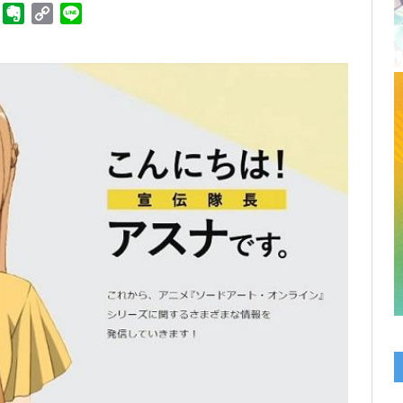
ger
Telegram
Evernote
Copy
Line
Link