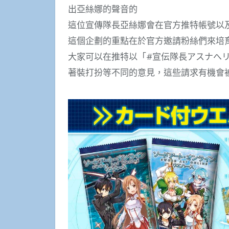
出亞絲娜的聲音的
這位宣傳隊長亞絲娜會在官方推特帳號以
這個企劃的重點在於官方邀請粉絲們來培
大家可以在推特以「#宣伝隊長アスナへ
著裝打扮等不同的意見，這些請求有機會