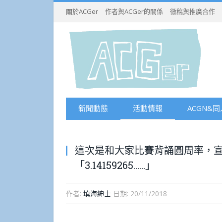
關於ACGer
作者與ACGer的關係
徵稿與推廣合作
新聞動態
活動情報
ACGN&同
這次是和大家比賽背誦圓周率，宣
「3.14159265……」
作者:
填海紳士
日期:
20/11/2018