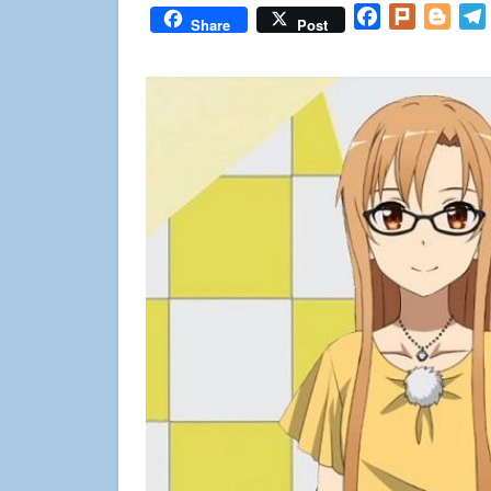
Facebook
Plurk
Blog
Share
Post