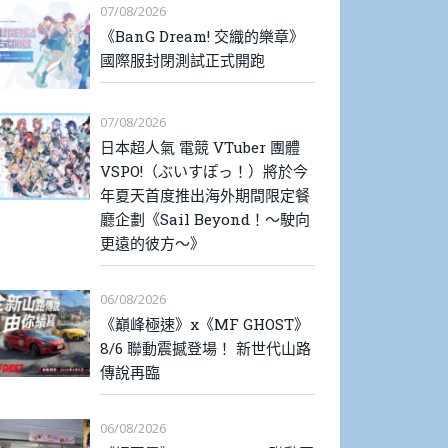
07/08/2026
《BanG Dream! 交織的樂章》
國際服封閉測試正式開跑
07/08/2026
日本超人氣 電競 VTuber 團體
VSPO!（ぶいすぽっ！）將於今
年夏天首度推出海外期間限定餐
廳企劃《Sail Beyond！～駛向
更遠的彼方～》
06/08/2026
《巔峰極速》x《MF GHOST》
8/6 聯動震撼登場！ 新世代山路
傳說再臨
06/08/2026