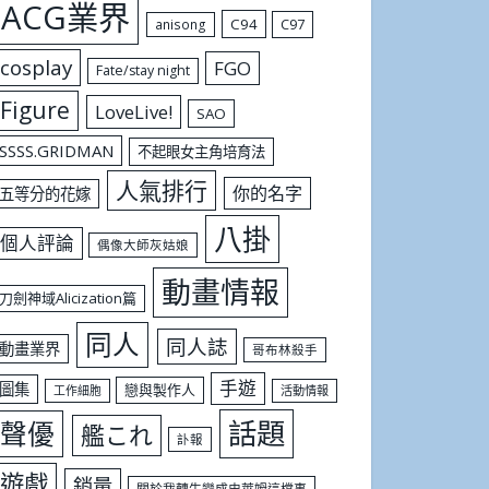
ACG業界
C94
C97
anisong
cosplay
FGO
Fate/stay night
Figure
LoveLive!
SAO
SSSS.GRIDMAN
不起眼女主角培育法
人氣排行
你的名字
五等分的花嫁
八掛
個人評論
偶像大師灰姑娘
動畫情報
刀劍神域Alicization篇
同人
同人誌
動畫業界
哥布林殺手
手遊
圖集
戀與製作人
工作細胞
活動情報
話題
聲優
艦これ
訃報
遊戲
銷量
關於我轉生變成史萊姆這檔事