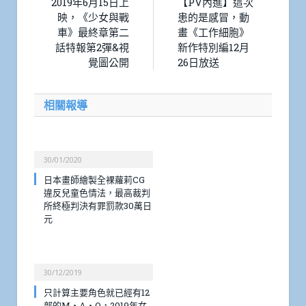
2019年6月15日上
【PV內進】這次
映，《少女與戰
患的是感冒，動
車》最終章第二
畫《工作細胞》
話特報第2彈&視
新作特別編12月
覺圖公開
26日放送
相關報導
30/01/2020
日本畫師繪製全裸蘿莉CG
違反兒童色情法，最高裁判
所終極判決有罪罰款30萬日
元
30/12/2019
只計算主要角色就已經有12
部的M・A・O，2019年女