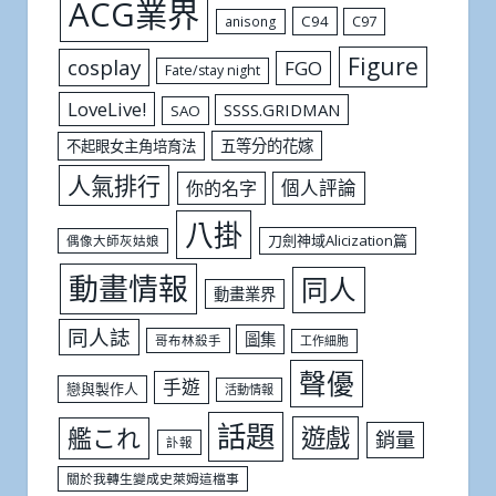
ACG業界
C94
C97
anisong
Figure
cosplay
FGO
Fate/stay night
LoveLive!
SSSS.GRIDMAN
SAO
五等分的花嫁
不起眼女主角培育法
人氣排行
個人評論
你的名字
八掛
刀劍神域Alicization篇
偶像大師灰姑娘
動畫情報
同人
動畫業界
同人誌
圖集
哥布林殺手
工作細胞
聲優
手遊
戀與製作人
活動情報
話題
遊戲
艦これ
銷量
訃報
關於我轉生變成史萊姆這檔事