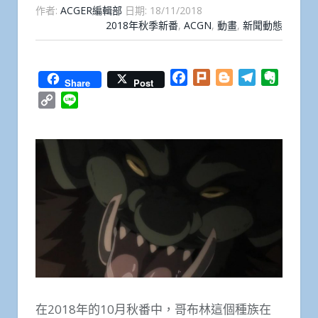
作者:
ACGER編輯部
日期:
18/11/2018
2018年秋季新番
,
ACGN
,
動畫
,
新聞動態
Facebook
Plurk
Blogger
Telegram
Everno
Share
Post
Copy
Line
Link
在2018年的10月秋番中，哥布林這個種族在