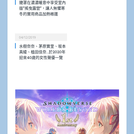
籠罩在濃濃暖意中享受室內
版”搖曳露營”，讓人無懼寒
冬的實用商品加熱帳篷
04/12/2019
水樹奈奈、茅原實里、坂本
真綾、植田佳奈…於2020年
迎來40歲的女性聲優一覽