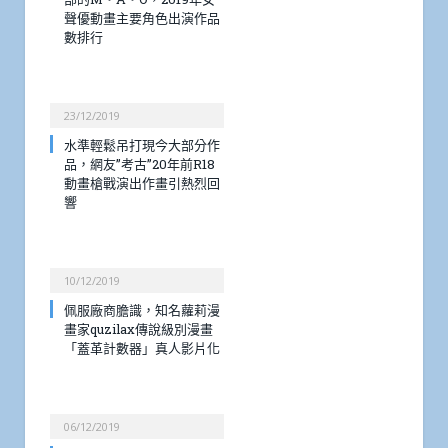
聲優動畫主要角色出演作品
數排行
23/12/2019
水準輕鬆吊打現今大部分作
品，網友”考古”20年前R18
動畫槍戰演出作畫引熱烈回
響
10/12/2019
佩服廠商膽識，知名蘿莉漫
畫家quzilax傳說級別漫畫
「蓋革計數器」真人影片化
06/12/2019