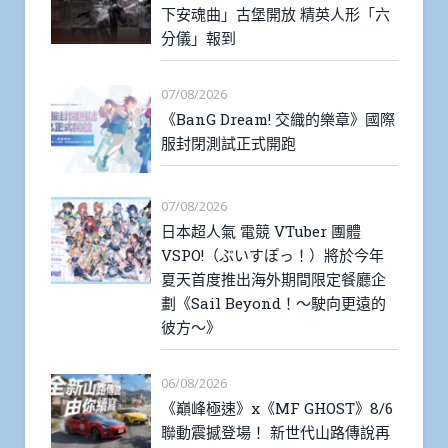
下安魂曲」古堡開放 精英人形「六
分儀」報到
07/08/2026
《BanG Dream! 交織的樂章》國際
服封閉測試正式開跑
07/08/2026
日本超人氣 電競 VTuber 團體
VSPO!（ぶいすぽっ！）將於今年
夏天首度推出海外期間限定餐廳企
劃《Sail Beyond！～駛向更遠的
彼方～》
06/08/2026
《巔峰極速》x《MF GHOST》8/6
聯動震撼登場！ 新世代山路傳說再