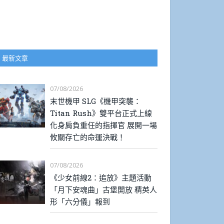
最新文章
07/08/2026
末世機甲 SLG《機甲突襲：
Titan Rush》雙平台正式上線
化身肩負重任的指揮官 展開一場
攸關存亡的命運決戰！
07/08/2026
《少女前線2：追放》主題活動
「月下安魂曲」古堡開放 精英人
形「六分儀」報到