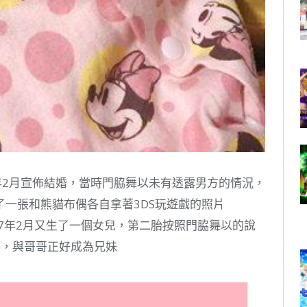
3年2月宣佈結婚，當時門脇舞以未有透露男方的情況，
一張和熊貓布偶各自拿著3DS玩遊戲的照片
017年2月又生了一個女兒，第二胎按照門脇舞以的說
)，與哥哥正好成為兄妹