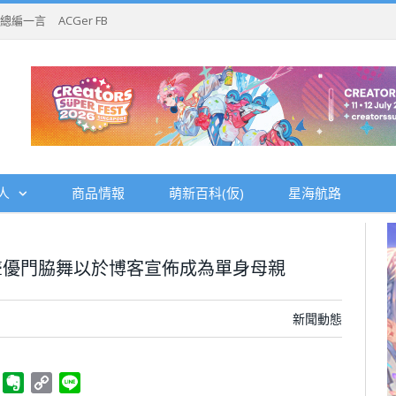
總編一言
ACGer FB
人
商品情報
萌新百科(仮)
星海航路
聲優門脇舞以於博客宣佈成為單身母親
新聞動態
ger
Telegram
Evernote
Copy
Line