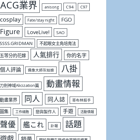
ACG業界
C94
C97
anisong
cosplay
FGO
Fate/stay night
Figure
LoveLive!
SAO
SSSS.GRIDMAN
不起眼女主角培育法
人氣排行
你的名字
五等分的花嫁
八掛
個人評論
偶像大師灰姑娘
動畫情報
刀劍神域Alicization篇
同人
同人誌
動畫業界
哥布林殺手
手遊
圖集
戀與製作人
工作細胞
活動情報
話題
聲優
艦これ
訃報
遊戲
銷量
關於我轉生變成史萊姆這檔事