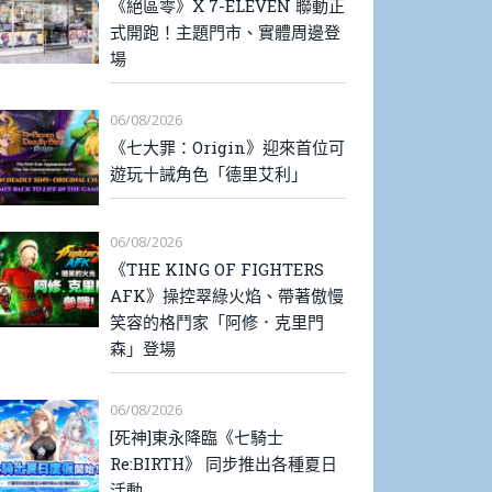
《絕區零》X 7-ELEVEN 聯動正
式開跑！主題門市、實體周邊登
場
06/08/2026
《七大罪：Origin》迎來首位可
遊玩十誡角色「德里艾利」
06/08/2026
《THE KING OF FIGHTERS
AFK》操控翠綠火焰、帶著傲慢
笑容的格鬥家「阿修．克里門
森」登場
06/08/2026
[死神]東永降臨《七騎士
Re:BIRTH》 同步推出各種夏日
活動