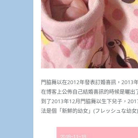
門脇舞以在2012年發表訂婚喜訊，201
在博客上公佈自己結婚喜訊的時候是曬出了
到了2013年12月門脇舞以生下兒子，2
法是個「新鮮的幼女」(フレッシュな幼女