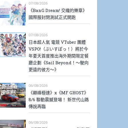
07/08/2026
《BanG Dream! 交織的樂章》
國際服封閉測試正式開跑
07/08/2026
日本超人氣 電競 VTuber 團體
VSPO!（ぶいすぽっ！）將於今
年夏天首度推出海外期間限定餐
廳企劃《Sail Beyond！～駛向
更遠的彼方～》
06/08/2026
《巔峰極速》x《MF GHOST》
8/6 聯動震撼登場！ 新世代山路
傳說再臨
06/08/2026