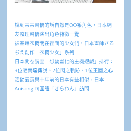
說到某某聲優的話自然是OO系角色，日本網
友整理聲優演出角色特徵一覽
被塞進衣櫥關在裡面的少女們，日本畫師さる
ぢえ創作「衣櫥少女」系列
日本問卷調查「想動畫化的主機遊戲」排行：
3位薩爾達傳說、2位閃之軌跡、1位王國之心
活動氣氛與十年前的日本有些相似，日本
Anisong DJ團體「きらわん」訪問