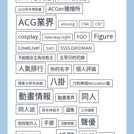
ACGer雜燴所
2020年冬季新番
ACG業界
C94
C97
anisong
Figure
cosplay
FGO
Fate/stay night
LoveLive!
SSSS.GRIDMAN
SAO
五等分的花嫁
不起眼女主角培育法
人氣排行
個人評論
你的名字
八掛
刀劍神域Alicization篇
偶像大師灰姑娘
動畫情報
同人
動畫業界
同人誌
圖集
哥布林殺手
工作細胞
聲優
手遊
戀與製作人
活動情報