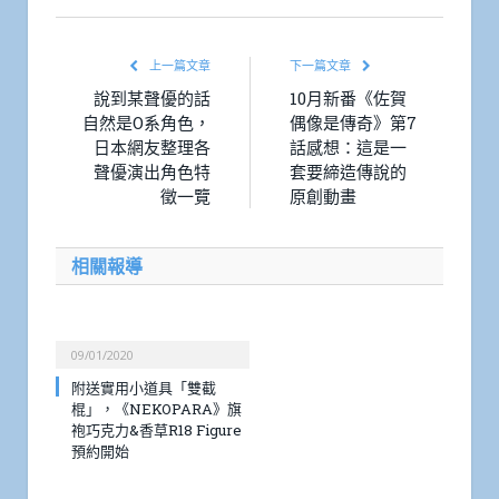
上一篇文章
下一篇文章
說到某聲優的話
10月新番《佐賀
自然是O系角色，
偶像是傳奇》第7
日本網友整理各
話感想：這是一
聲優演出角色特
套要締造傳說的
徵一覽
原創動畫
相關報導
09/01/2020
附送實用小道具「雙截
棍」，《NEKOPARA》旗
袍巧克力&香草R18 Figure
預約開始