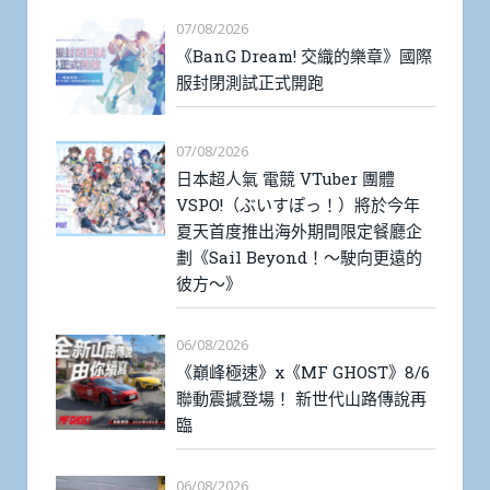
07/08/2026
《BanG Dream! 交織的樂章》國際
服封閉測試正式開跑
07/08/2026
日本超人氣 電競 VTuber 團體
VSPO!（ぶいすぽっ！）將於今年
夏天首度推出海外期間限定餐廳企
劃《Sail Beyond！～駛向更遠的
彼方～》
06/08/2026
《巔峰極速》x《MF GHOST》8/6
聯動震撼登場！ 新世代山路傳說再
臨
06/08/2026