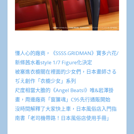
懂人心的廠商，《SSSS.GRIDMAN》寶多六花/
新條茜水着style 1/7 Figure化決定
被塞進衣櫥關在裡面的少女們，日本畫師さる
ぢえ創作「衣櫥少女」系列
尺度相當大膽的《Angel Beats!》唯&岩澤掛
畫，周邊廠商「窗簾魂」C95先行通販開始
沒時間解釋了大家快上車，日本風俗店入門指
南書「老司機帶路！日本風俗店使用手冊」