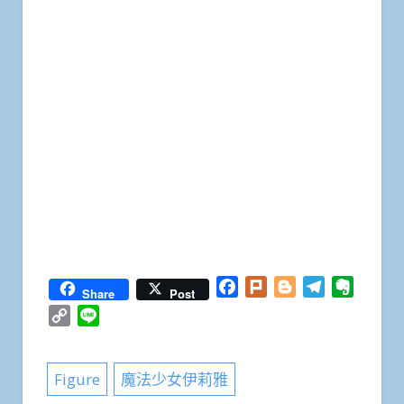
Facebook
Plurk
Blogger
Telegram
Everno
Share
Post
Copy
Line
Link
Figure
魔法少女伊莉雅