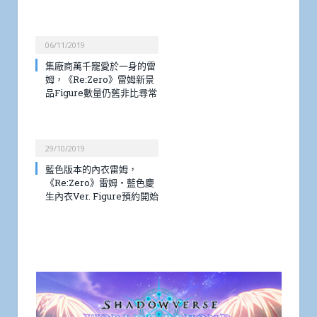
06/11/2019
集廠商萬千寵愛於一身的雷
姆，《Re:Zero》雷姆新景
品Figure數量仍舊非比尋常
29/10/2019
藍色版本的內衣雷姆，
《Re:Zero》雷姆・藍色慶
生內衣Ver. Figure預約開始