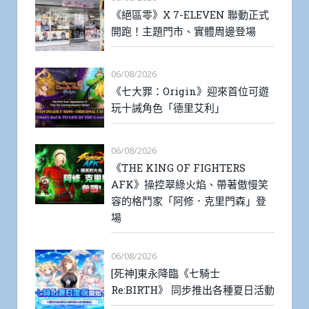
《絕區零》X 7-ELEVEN 聯動正式
開跑！主題門市、實體周邊登場
06/08/2026
《七大罪：Origin》迎來首位可遊
玩十誡角色「德里艾利」
06/08/2026
《THE KING OF FIGHTERS
AFK》操控翠綠火焰、帶著傲慢笑
容的格鬥家「阿修．克里門森」登
場
06/08/2026
[死神]東永降臨《七騎士
Re:BIRTH》 同步推出各種夏日活動