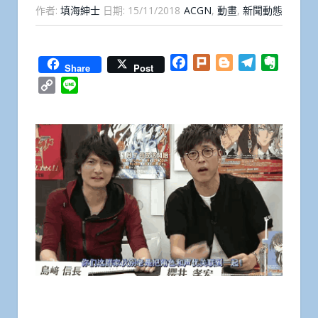
作者:
填海紳士
日期:
15/11/2018
ACGN
,
動畫
,
新聞動態
Facebook
Plurk
Blogger
Telegram
Everno
Share
Post
Copy
Line
Link