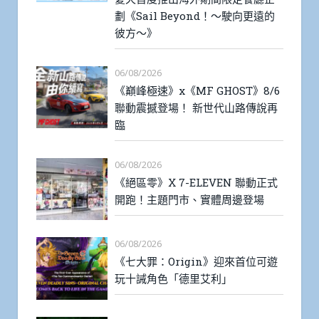
劃《Sail Beyond！～駛向更遠的
彼方～》
06/08/2026
《巔峰極速》x《MF GHOST》8/6
聯動震撼登場！ 新世代山路傳說再
臨
06/08/2026
《絕區零》X 7-ELEVEN 聯動正式
開跑！主題門市、實體周邊登場
06/08/2026
《七大罪：Origin》迎來首位可遊
玩十誡角色「德里艾利」