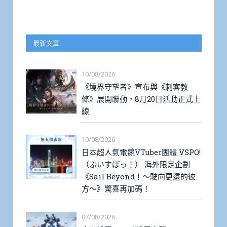
最新文章
10/08/2026
《境界守望者》宣布與《刺客教
條》展開聯動，8月20日活動正式上
線
10/08/2026
日本超人氣電競VTuber團體 VSPO!
（ぶいすぽっ！） 海外限定企劃
《Sail Beyond！～駛向更遠的彼
方～》驚喜再加碼！
07/08/2026