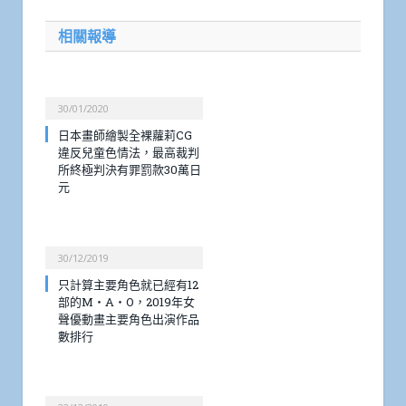
相關報導
30/01/2020
日本畫師繪製全裸蘿莉CG
違反兒童色情法，最高裁判
所終極判決有罪罰款30萬日
元
30/12/2019
只計算主要角色就已經有12
部的M・A・O，2019年女
聲優動畫主要角色出演作品
數排行