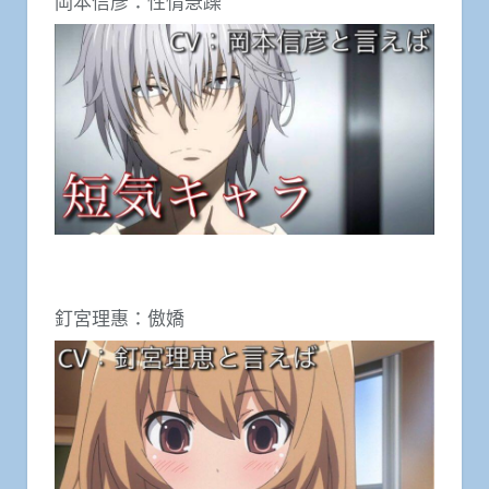
岡本信彥：性情急躁
釘宮理惠：傲嬌