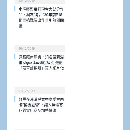
23/12/2019
水準輕鬆吊打現今大部分作
品，網友”考古”20年前R18
動畫槍戰演出作畫引熱烈回
響
10/12/2019
佩服廠商膽識，知名蘿莉漫
畫家quzilax傳說級別漫畫
「蓋革計數器」真人影片化
06/12/2019
籠罩在濃濃暖意中享受室內
版”搖曳露營”，讓人無懼寒
冬的實用商品加熱帳篷