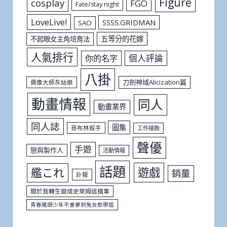
Figure
cosplay
FGO
Fate/stay night
LoveLive!
SSSS.GRIDMAN
SAO
五等分的花嫁
不起眼女主角培育法
人氣排行
個人評論
你的名字
八掛
刀劍神域Alicization篇
偶像大師灰姑娘
動畫情報
同人
動畫業界
同人誌
圖集
哥布林殺手
工作細胞
聲優
手遊
戀與製作人
活動情報
話題
遊戲
艦これ
銷量
訃報
關於我轉生變成史萊姆這檔事
青春豬頭少年不會夢到兔女郎學姐