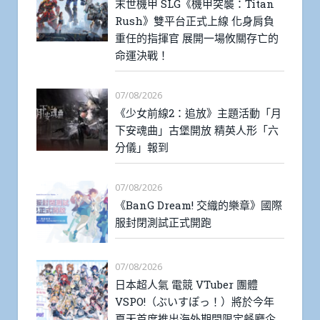
末世機甲 SLG《機甲突襲：Titan
Rush》雙平台正式上線 化身肩負
重任的指揮官 展開一場攸關存亡的
命運決戰！
07/08/2026
《少女前線2：追放》主題活動「月
下安魂曲」古堡開放 精英人形「六
分儀」報到
07/08/2026
《BanG Dream! 交織的樂章》國際
服封閉測試正式開跑
07/08/2026
日本超人氣 電競 VTuber 團體
VSPO!（ぶいすぽっ！）將於今年
夏天首度推出海外期間限定餐廳企