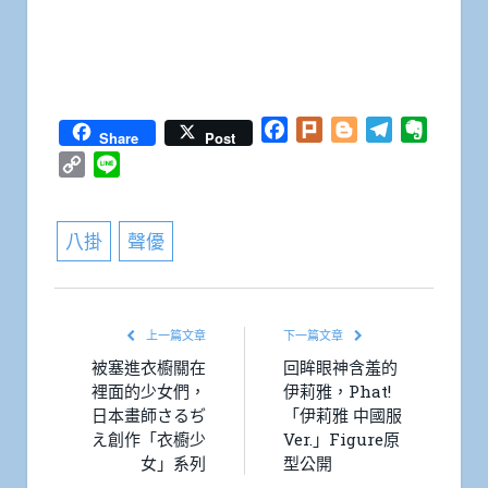
Facebook
Plurk
Blogger
Telegram
Everno
Share
Post
Copy
Line
Link
八掛
聲優
上一篇文章
下一篇文章
被塞進衣櫥關在
回眸眼神含羞的
裡面的少女們，
伊莉雅，Phat!
日本畫師さるぢ
「伊莉雅 中國服
え創作「衣櫥少
Ver.」Figure原
女」系列
型公開