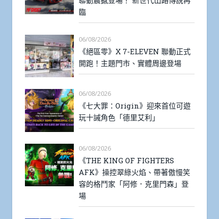
聯動震撼登場！ 新世代山路傳說再
臨
06/08/2026
《絕區零》X 7-ELEVEN 聯動正式
開跑！主題門市、實體周邊登場
06/08/2026
《七大罪：Origin》迎來首位可遊
玩十誡角色「德里艾利」
06/08/2026
《THE KING OF FIGHTERS
AFK》操控翠綠火焰、帶著傲慢笑
容的格鬥家「阿修．克里門森」登
場