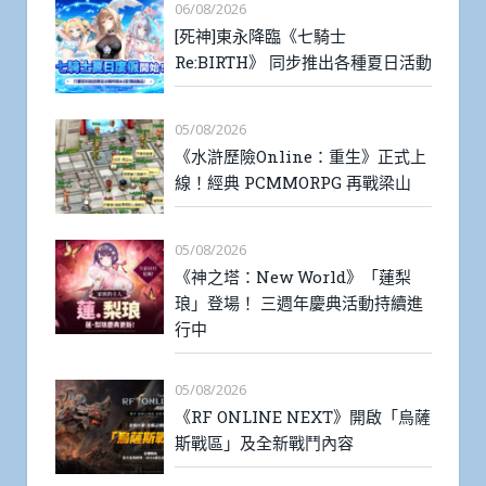
06/08/2026
[死神]東永降臨《七騎士
Re:BIRTH》 同步推出各種夏日活動
05/08/2026
《水滸歷險Online：重生》正式上
線！經典 PCMMORPG 再戰梁山
05/08/2026
《神之塔：New World》「蓮梨
琅」登場！ 三週年慶典活動持續進
行中
05/08/2026
《RF ONLINE NEXT》開啟「烏薩
斯戰區」及全新戰鬥內容