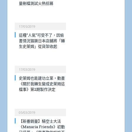
量刪檔測試火熱招募
17/05/2019
這種”人氣”可受不了，因偷
書情況猖獗日本店舖將「轉
生史萊姆」從貨架收起
17/03/2019
史萊姆也能建功立業，動畫
《關於我轉生變成史萊姆這
檔事》第2期製作決定
05/03/2019
【新番銷量】騎空士大法
《Manaria Friends》初動