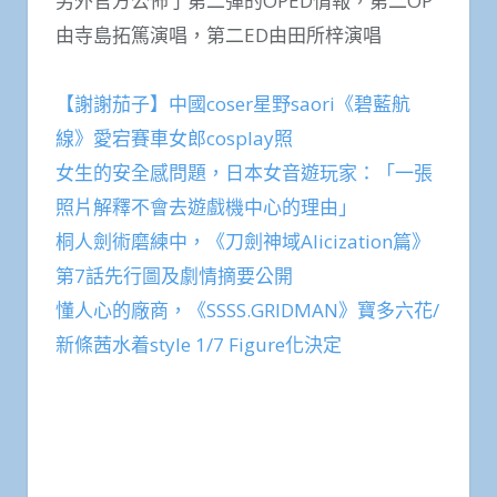
另外官方公佈了第二彈的OPED情報，第二OP
由寺島拓篤演唱，第二ED由田所梓演唱
【謝謝茄子】中國coser星野saori《碧藍航
線》愛宕賽車女郎cosplay照
女生的安全感問題，日本女音遊玩家：「一張
照片解釋不會去遊戲機中心的理由」
桐人劍術磨練中，《刀劍神域Alicization篇》
第7話先行圖及劇情摘要公開
懂人心的廠商，《SSSS.GRIDMAN》寶多六花/
新條茜水着style 1/7 Figure化決定