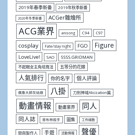
2019年春季新番
2019年秋季新番
ACGer雜燴所
2020年冬季新番
ACG業界
C94
C97
anisong
Figure
cosplay
FGO
Fate/stay night
LoveLive!
SSSS.GRIDMAN
SAO
五等分的花嫁
不起眼女主角培育法
人氣排行
個人評論
你的名字
八掛
刀劍神域Alicization篇
偶像大師灰姑娘
動畫情報
同人
動畫業界
同人誌
圖集
哥布林殺手
工作細胞
聲優
手遊
戀與製作人
活動情報