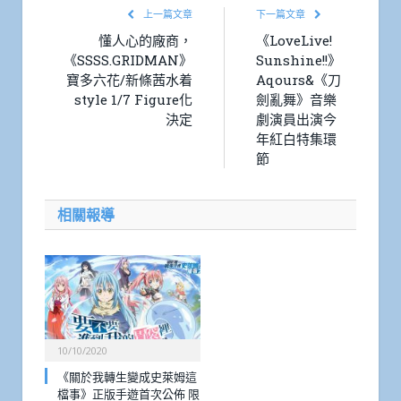
上一篇文章
下一篇文章
懂人心的廠商，
《LoveLive!
《SSSS.GRIDMAN》
Sunshine!!》
寶多六花/新條茜水着
Aqours&《刀
style 1/7 Figure化
劍亂舞》音樂
決定
劇演員出演今
年紅白特集環
節
相關報導
10/10/2020
《關於我轉生變成史萊姆這
檔事》正版手遊首次公佈 限