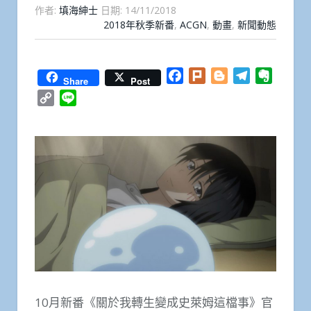
作者:
填海紳士
日期:
14/11/2018
2018年秋季新番
,
ACGN
,
動畫
,
新聞動態
Facebook
Plurk
Blogger
Telegram
Everno
Share
Post
Copy
Line
Link
10月新番《關於我轉生變成史萊姆這檔事》官