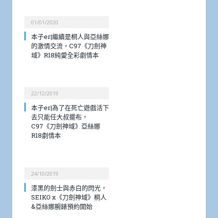
01/01/2020
本子er|繼續是桐人與亞絲娜
的激情交流，C97《刀劍神
域》R18純愛全彩劇情本
22/12/2019
本子er|為了在死亡遊戲活下
去只能任大叔擺布，
C97《刀劍神域》亞絲娜
R18劇情本
24/10/2019
漆黑的劍士與赤白的閃光，
SEIKO x《刀劍神域》桐人
&亞絲娜腕錶預約開始