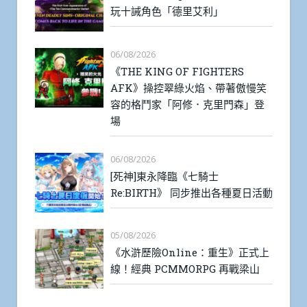
玩十誡角色「德里艾利」
06/08/2026
《THE KING OF FIGHTERS
AFK》操控翠綠火焰、帶著傲慢笑
容的格鬥家「阿修．克里門森」登
場
06/08/2026
[死神]東永降臨《七騎士
Re:BIRTH》 同步推出各種夏日活動
05/08/2026
《水滸歷險Online：重生》正式上
線！經典 PCMMORPG 再戰梁山