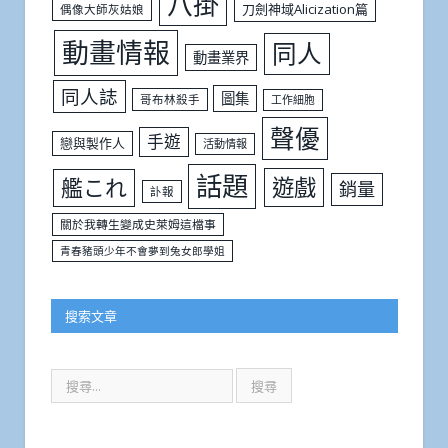
八掛
刀劍神域Alicization篇
偶像大師灰姑娘
動畫情報
同人
動畫業界
同人誌
圖集
哥布林殺手
工作細胞
聲優
手遊
戀與製作人
活動情報
話題
遊戲
艦これ
銷量
訃報
關於我轉生變成史萊姆這檔事
青春豬頭少年不會夢到兔女郎學姐
搜索文章