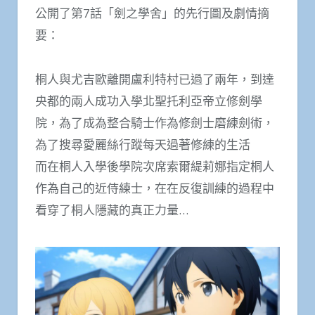
公開了第7話「劍之學舍」的先行圖及劇情摘
要：
桐人與尤吉歐離開盧利特村已過了兩年，到達
央都的兩人成功入學北聖托利亞帝立修劍學
院，為了成為整合騎士作為修劍士磨練劍術，
為了搜尋愛麗絲行蹤每天過著修練的生活
而在桐人入學後學院次席索爾緹莉娜指定桐人
作為自己的近侍練士，在在反復訓練的過程中
看穿了桐人隱藏的真正力量…