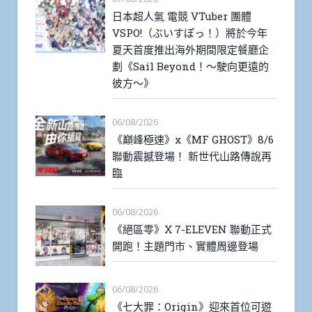
日本超人氣 電競 VTuber 團體
VSPO!（ぶいすぽっ！）將於今年
夏天首度推出海外期間限定餐廳企
劃《Sail Beyond！～駛向更遠的
彼方～》
06/08/2026
《巔峰極速》x《MF GHOST》8/6
聯動震撼登場！ 新世代山路傳說再
臨
06/08/2026
《絕區零》X 7-ELEVEN 聯動正式
開跑！主題門市、實體周邊登場
06/08/2026
《七大罪：Origin》迎來首位可遊