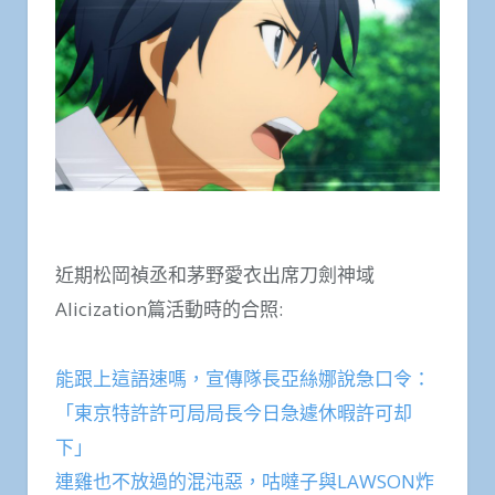
近期松岡禎丞和茅野愛衣出席刀劍神域
Alicization篇活動時的合照:
能跟上這語速嗎，宣傳隊長亞絲娜說急口令：
「東京特許許可局局長今日急遽休暇許可却
下」
連雞也不放過的混沌惡，咕噠子與LAWSON炸