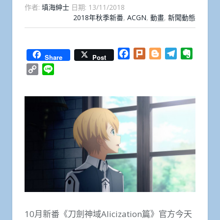
作者:
填海紳士
日期:
13/11/2018
2018年秋季新番
,
ACGN
,
動畫
,
新聞動態
Facebook
Plurk
Blogger
Telegram
Everno
Share
Post
Copy
Line
Link
10月新番《刀劍神域Alicization篇》官方今天