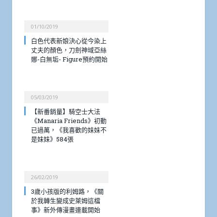
01/10/2019
白色代表新娘決心從今染上
丈夫的顏色，刀劍神域亞絲
娜-白無垢- Figure預約開始
05/03/2019
【新番銷量】騎空士大法
《Manaria Friends》初動
已過萬，《我喜歡的妹妹不
是妹妹》584張
26/02/2019
3歲小孩版的利姆路，《關
於我轉生變成史萊姆這檔
事》新外傳漫畫連載開始