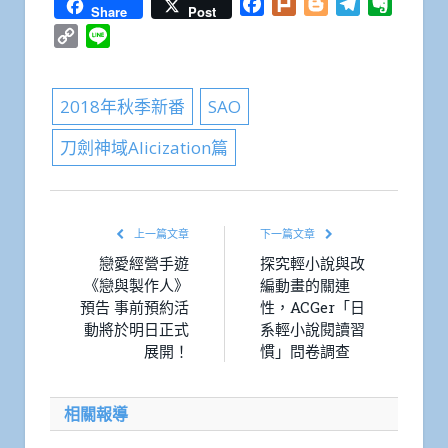
Facebook
Plurk
Blogger
Telegram
Everno
Share
Post
Copy
Line
Link
2018年秋季新番
SAO
刀劍神域Alicization篇
上一篇文章
下一篇文章
戀愛經營手遊
探究輕小說與改
《戀與製作人》
編動畫的關連
預告 事前預約活
性，ACGer「日
動將於明日正式
系輕小說閱讀習
展開！
慣」問卷調查
相關報導