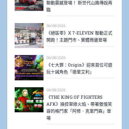
聯動震撼登場！ 新世代山路傳說再
臨
06/08/2026
《絕區零》X 7-ELEVEN 聯動正式
開跑！主題門市、實體周邊登場
06/08/2026
《七大罪：Origin》迎來首位可遊
玩十誡角色「德里艾利」
06/08/2026
《THE KING OF FIGHTERS
AFK》操控翠綠火焰、帶著傲慢笑
容的格鬥家「阿修．克里門森」登
場