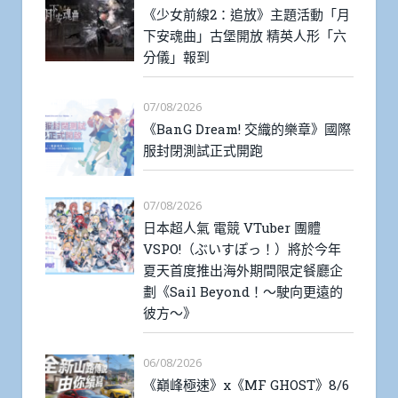
《少女前線2：追放》主題活動「月
下安魂曲」古堡開放 精英人形「六
分儀」報到
07/08/2026
《BanG Dream! 交織的樂章》國際
服封閉測試正式開跑
07/08/2026
日本超人氣 電競 VTuber 團體
VSPO!（ぶいすぽっ！）將於今年
夏天首度推出海外期間限定餐廳企
劃《Sail Beyond！～駛向更遠的
彼方～》
06/08/2026
《巔峰極速》x《MF GHOST》8/6