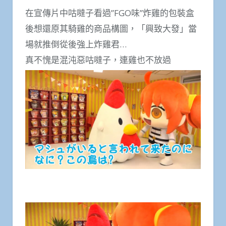
在宣傳片中咕噠子看過”FGO味”炸雞的包裝盒
後想還原其騎雞的商品構圖，「興致大發」當
場就推倒從後強上炸雞君…
真不愧是混沌惡咕噠子，連雞也不放過