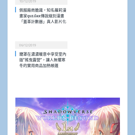
10/12/2019
佩服廠商膽識，知名蘿莉漫
畫家quzilax傳說級別漫畫
「蓋革計數器」真人影片化
06/12/2019
籠罩在濃濃暖意中享受室內
版”搖曳露營”，讓人無懼寒
冬的實用商品加熱帳篷