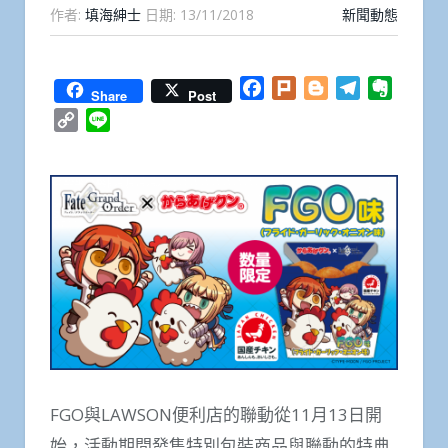
作者:
填海紳士
日期:
13/11/2018
新聞動態
Facebook
Plurk
Blogger
Telegram
Everno
Share
Post
Copy
Line
Link
FGO與LAWSON便利店的聯動從11月13日開
始，活動期間發售特別包裝商品與聯動的特典