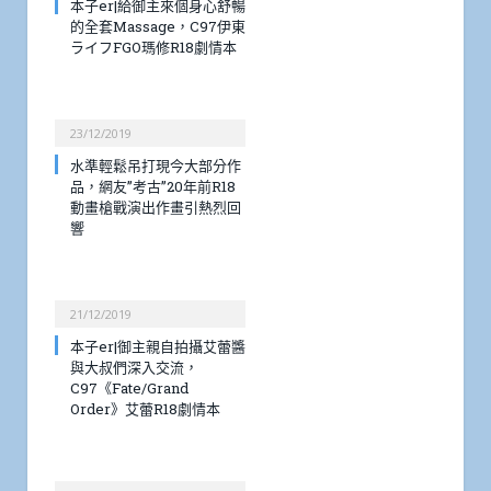
本子er|給御主來個身心舒暢
的全套Massage，C97伊東
ライフFGO瑪修R18劇情本
23/12/2019
水準輕鬆吊打現今大部分作
品，網友”考古”20年前R18
動畫槍戰演出作畫引熱烈回
響
21/12/2019
本子er|御主親自拍攝艾蕾醬
與大叔們深入交流，
C97《Fate/Grand
Order》艾蕾R18劇情本