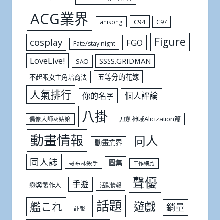
ACG業界
C94
C97
anisong
Figure
cosplay
FGO
Fate/stay night
LoveLive!
SSSS.GRIDMAN
SAO
五等分的花嫁
不起眼女主角培育法
人氣排行
個人評論
你的名字
八掛
刀劍神域Alicization篇
偶像大師灰姑娘
動畫情報
同人
動畫業界
同人誌
圖集
哥布林殺手
工作細胞
聲優
手遊
戀與製作人
活動情報
話題
遊戲
艦これ
銷量
訃報