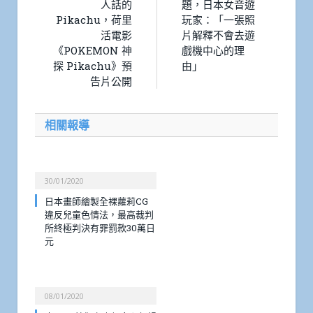
人話的
題，日本女音遊
Pikachu，荷里
玩家：「一張照
活電影
片解釋不會去遊
《POKEMON 神
戲機中心的理
探 Pikachu》預
由」
告片公開
相關報導
30/01/2020
日本畫師繪製全裸蘿莉CG
違反兒童色情法，最高裁判
所終極判決有罪罰款30萬日
元
08/01/2020