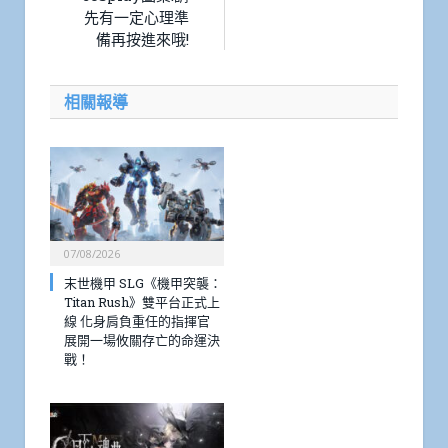
先有一定心理準
備再按進來哦!
相關報導
07/08/2026
末世機甲 SLG《機甲突襲：
Titan Rush》雙平台正式上
線 化身肩負重任的指揮官
展開一場攸關存亡的命運決
戰！