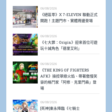
06/08/2026
《絕區零》X 7-ELEVEN 聯動正式
開跑！主題門市、實體周邊登場
06/08/2026
《七大罪：Origin》迎來首位可遊
玩十誡角色「德里艾利」
06/08/2026
《THE KING OF FIGHTERS
AFK》操控翠綠火焰、帶著傲慢笑
容的格鬥家「阿修．克里門森」登
場
06/08/2026
[死神]東永降臨《七騎士