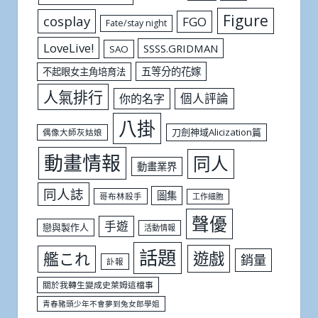
Figure
cosplay
FGO
Fate/stay night
LoveLive!
SSSS.GRIDMAN
SAO
五等分的花嫁
不起眼女主角培育法
人氣排行
個人評論
你的名字
八掛
刀劍神域Alicization篇
偶像大師灰姑娘
動畫情報
同人
動畫業界
同人誌
圖集
哥布林殺手
工作細胞
聲優
手遊
戀與製作人
活動情報
話題
遊戲
艦これ
銷量
訃報
關於我轉生變成史萊姆這檔事
青春豬頭少年不會夢到兔女郎學姐