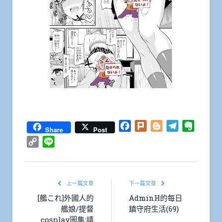
Facebook
Plurk
Blogger
Telegram
Everno
Share
Post
Copy
Line
Link
上一篇文章
下一篇文章
[艦これ]外國人的
AdminH的每日
艦娘/提督
鎮守府生活(69)
cosplay圖集:請