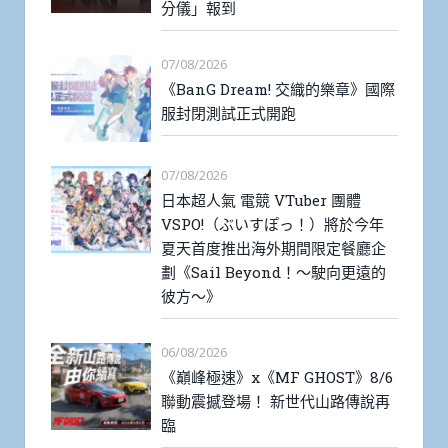
分儀」報到
07/08/2026
《BanG Dream! 交織的樂章》國際
服封閉測試正式開跑
07/08/2026
日本超人氣 電競 VTuber 團體
VSPO!（ぶいすぽっ！）將於今年
夏天首度推出海外期間限定餐廳企
劃《Sail Beyond！～駛向更遠的
彼方～》
06/08/2026
《巔峰極速》x《MF GHOST》8/6
聯動震撼登場！ 新世代山路傳說再
臨