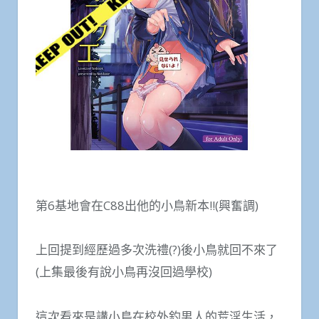
第6基地會在C88出他的小鳥新本!!(興奮調)
上回提到經歷過多次洗禮(?)後小鳥就回不來了
(上集最後有說小鳥再沒回過學校)
這次看來是講小鳥在校外釣男人的荒淫生活，