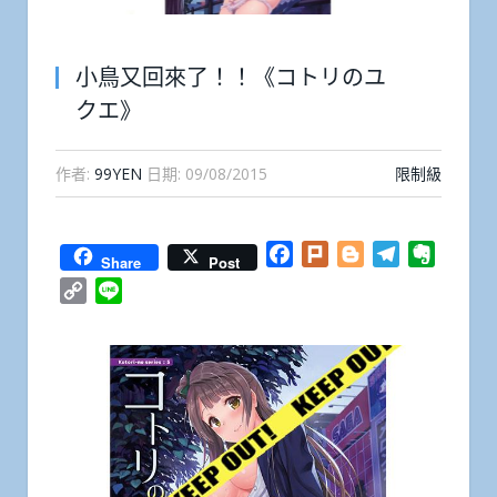
小鳥又回來了！！《コトリのユ
クエ》
作者:
99YEN
日期:
09/08/2015
限制級
Facebook
Plurk
Blogger
Telegram
Everno
Share
Post
Copy
Line
Link