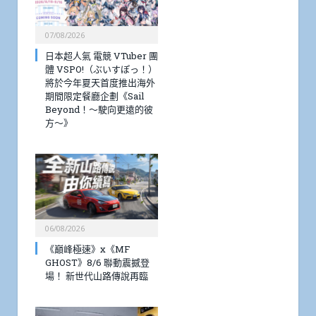
07/08/2026
日本超人氣 電競 VTuber 團
體 VSPO!（ぶいすぽっ！）
將於今年夏天首度推出海外
期間限定餐廳企劃《Sail
Beyond！～駛向更遠的彼
方～》
06/08/2026
《巔峰極速》x《MF
GHOST》8/6 聯動震撼登
場！ 新世代山路傳說再臨