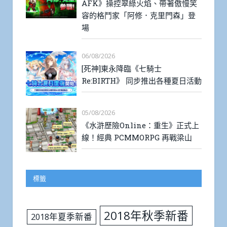
AFK》操控翠綠火焰、帶著傲慢笑
容的格鬥家「阿修．克里門森」登
場
06/08/2026
[死神]東永降臨《七騎士
Re:BIRTH》 同步推出各種夏日活動
05/08/2026
《水滸歷險Online：重生》正式上
線！經典 PCMMORPG 再戰梁山
標籤
2018年秋季新番
2018年夏季新番