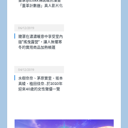
畫家quzilax傳說級別漫畫
「蓋革計數器」真人影片化
06/12/2019
籠罩在濃濃暖意中享受室內
版”搖曳露營”，讓人無懼寒
冬的實用商品加熱帳篷
04/12/2019
水樹奈奈、茅原實里、坂本
真綾、植田佳奈…於2020年
迎來40歲的女性聲優一覽