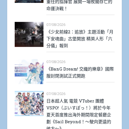
重任的指揮官 展開一場攸關存亡的
命運決戰！
07/08/2026
《少女前線2：追放》主題活動「月
下安魂曲」古堡開放 精英人形「六
分儀」報到
07/08/2026
《BanG Dream! 交織的樂章》國際
服封閉測試正式開跑
07/08/2026
日本超人氣 電競 VTuber 團體
VSPO!（ぶいすぽっ！）將於今年
夏天首度推出海外期間限定餐廳企
劃《Sail Beyond！～駛向更遠的
彼方～》