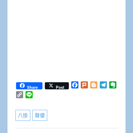
Facebook
Plurk
Blogger
Telegram
Everno
Share
Post
Copy
Line
Link
八掛
聲優