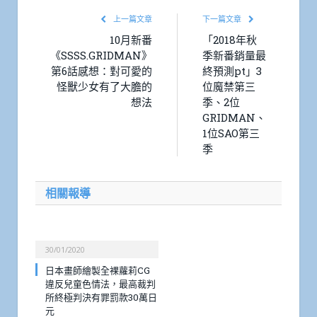
上一篇文章
下一篇文章
10月新番
「2018年秋
《SSSS.GRIDMAN》
季新番銷量最
第6話感想：對可愛的
終預測pt」3
怪獸少女有了大膽的
位魔禁第三
想法
季、2位
GRIDMAN、
1位SAO第三
季
相關報導
30/01/2020
日本畫師繪製全裸蘿莉CG
違反兒童色情法，最高裁判
所終極判決有罪罰款30萬日
元