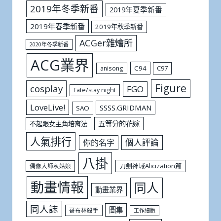
2019年冬季新番
2019年夏季新番
2019年春季新番
2019年秋季新番
ACGer雜燴所
2020年冬季新番
ACG業界
C94
C97
anisong
Figure
cosplay
FGO
Fate/stay night
LoveLive!
SSSS.GRIDMAN
SAO
五等分的花嫁
不起眼女主角培育法
人氣排行
個人評論
你的名字
八掛
刀劍神域Alicization篇
偶像大師灰姑娘
動畫情報
同人
動畫業界
同人誌
圖集
哥布林殺手
工作細胞