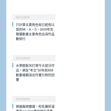
30/12/2019
只計算主要角色就已經有12
部的M・A・O，2019年女
聲優動畫主要角色出演作品
數排行
23/12/2019
水準輕鬆吊打現今大部分作
品，網友”考古”20年前R18
動畫槍戰演出作畫引熱烈回
響
10/12/2019
佩服廠商膽識，知名蘿莉漫