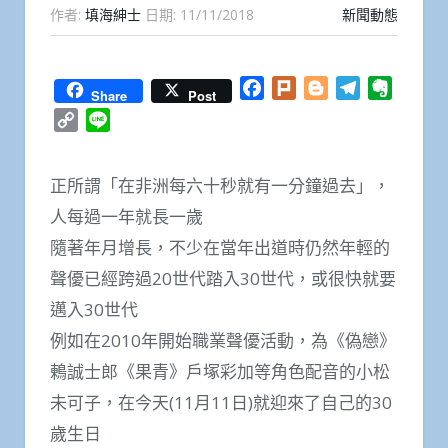
作者:
填海紳士
日期:
11/11/2018
新聞動態
Facebook
Plurk
Blogger
Telegram
Everno
Share
Post
Copy
Line
Link
正所謂「在非洲每六十秒就有一分鐘過去」，
人每過一年就長一歲
隨著年月增長，不少在當年出道時仍然年輕的
聲優已經跨過20世代踏入30世代，或很快就要
邁入30世代
例如在2010年開始職業聲優活動，為《偽戀》
鶇誠士郎《果青》戶塚彩加等角色配音的小松
未可子，在今天(11月11日)就迎來了自己的30
歲生日