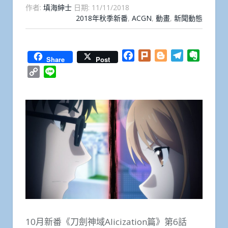
作者:
填海紳士
日期:
11/11/2018
2018年秋季新番
,
ACGN
,
動畫
,
新聞動態
Facebook
Plurk
Blogger
Telegram
Everno
Share
Post
Copy
Line
Link
10月新番《刀劍神域Alicization篇》第6話