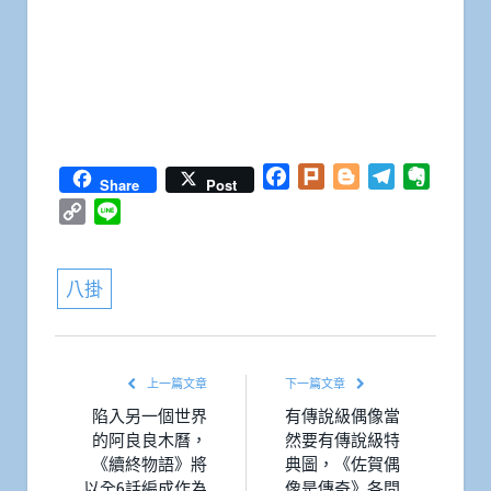
Facebook
Plurk
Blogger
Telegram
Everno
Share
Post
Copy
Line
Link
八掛
上一篇文章
下一篇文章
陷入另一個世界
有傳說級偶像當
的阿良良木曆，
然要有傳說級特
《續終物語》將
典圖，《佐賀偶
以全6話編成作為
像是傳奇》各間