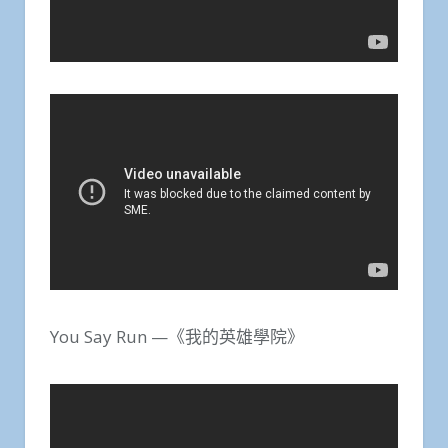
You Say Run —《我的英雄學院》