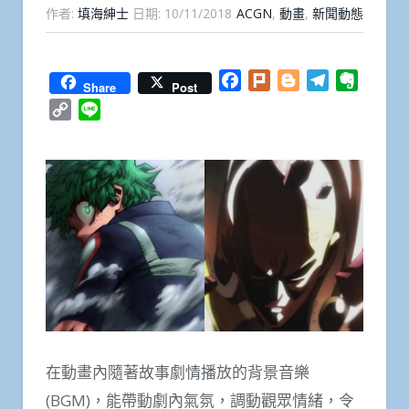
作者:
填海紳士
日期:
10/11/2018
ACGN
,
動畫
,
新聞動態
Facebook
Plurk
Blogger
Telegram
Everno
Share
Post
Copy
Line
Link
在動畫內隨著故事劇情播放的背景音樂
(BGM)，能帶動劇內氣氛，調動觀眾情緒，令