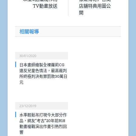
TV動畫放送
店舖特典用圖公
開
相關報導
30/01/2020
日本畫師繪製全裸蘿莉CG
違反兒童色情法，最高裁判
所終極判決有罪罰款30萬日
元
23/12/2019
水準輕鬆吊打現今大部分作
品，網友”考古”20年前R18
動畫槍戰演出作畫引熱烈回
響