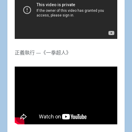
正義執行 —《一拳超人》