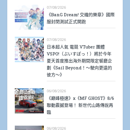
07/08/2026
《BanG Dream! 交織的樂章》國際
服封閉測試正式開跑
07/08/2026
日本超人氣 電競 VTuber 團體
VSPO!（ぶいすぽっ！）將於今年
夏天首度推出海外期間限定餐廳企
劃《Sail Beyond！～駛向更遠的
彼方～》
06/08/2026
《巔峰極速》x《MF GHOST》8/6
聯動震撼登場！ 新世代山路傳說再
臨
06/08/2026