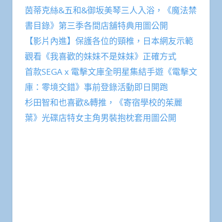
茵蒂克絲&五和&御坂美琴三人入浴，《魔法禁
書目錄》第三季各間店舖特典用圖公開
【影片內進】保護各位的頸椎，日本網友示範
觀看《我喜歡的妹妹不是妹妹》正確方式
首款SEGA x 電擊文庫全明星集結手遊《電擊文
庫：零境交錯》事前登錄活動即日開跑
杉田智和也喜歡&轉推，《寄宿學校的茱麗
葉》光碟店特女主角男裝抱枕套用圖公開