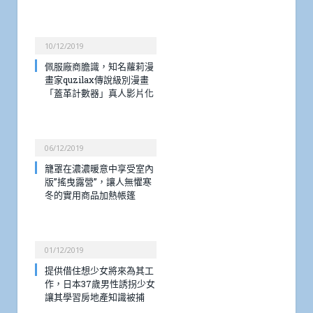
10/12/2019
佩服廠商膽識，知名蘿莉漫
畫家quzilax傳說級別漫畫
「蓋革計數器」真人影片化
06/12/2019
籠罩在濃濃暖意中享受室內
版”搖曳露營”，讓人無懼寒
冬的實用商品加熱帳篷
01/12/2019
提供借住想少女將來為其工
作，日本37歲男性誘拐少女
讓其學習房地產知識被捕