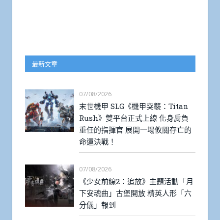
最新文章
07/08/2026
末世機甲 SLG《機甲突襲：Titan
Rush》雙平台正式上線 化身肩負
重任的指揮官 展開一場攸關存亡的
命運決戰！
07/08/2026
《少女前線2：追放》主題活動「月
下安魂曲」古堡開放 精英人形「六
分儀」報到