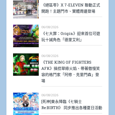
《絕區零》X 7-ELEVEN 聯動正式
開跑！主題門市、實體周邊登場
06/08/2026
《七大罪：Origin》迎來首位可遊
玩十誡角色「德里艾利」
06/08/2026
《THE KING OF FIGHTERS
AFK》操控翠綠火焰、帶著傲慢笑
容的格鬥家「阿修．克里門森」登
場
06/08/2026
[死神]東永降臨《七騎士
Re:BIRTH》 同步推出各種夏日活動