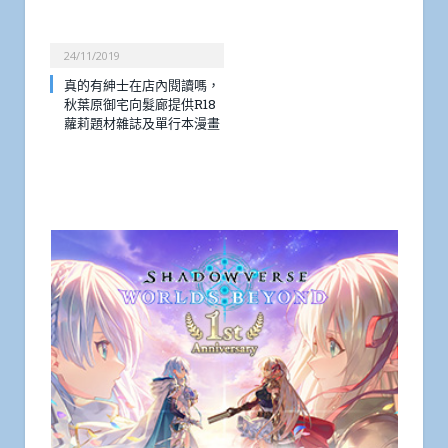
24/11/2019
真的有紳士在店內閱讀嗎，
秋葉原御宅向髮廊提供R18
蘿莉題材雜誌及單行本漫畫