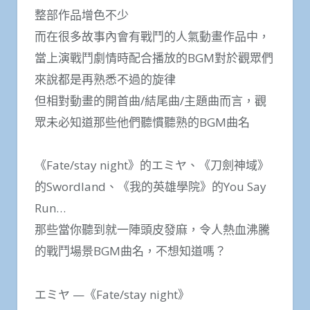
整部作品增色不少
而在很多故事內會有戰鬥的人氣動畫作品中，
當上演戰鬥劇情時配合播放的BGM對於觀眾們
來說都是再熟悉不過的旋律
但相對動畫的開首曲/結尾曲/主題曲而言，觀
眾未必知道那些他們聽慣聽熟的BGM曲名
《Fate/stay night》的エミヤ、《刀劍神域》
的Swordland、《我的英雄學院》的You Say
Run…
那些當你聽到就一陣頭皮發麻，令人熱血沸騰
的戰鬥場景BGM曲名，不想知道嗎？
エミヤ —《Fate/stay night》