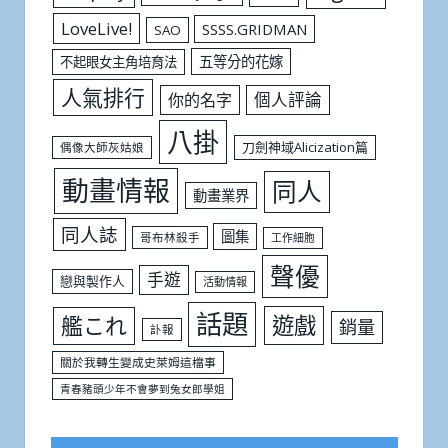
LoveLive!
SSSS.GRIDMAN
SAO
五等分的花嫁
不起眼女主角培育法
人氣排行
個人評論
你的名字
八掛
刀劍神域Alicization篇
偶像大師灰姑娘
動畫情報
同人
動畫業界
同人誌
圖集
哥布林殺手
工作細胞
聲優
手遊
戀與製作人
活動情報
話題
遊戲
艦これ
銷量
訃報
關於我轉生變成史萊姆這檔事
青春豬頭少年不會夢到兔女郎學姐