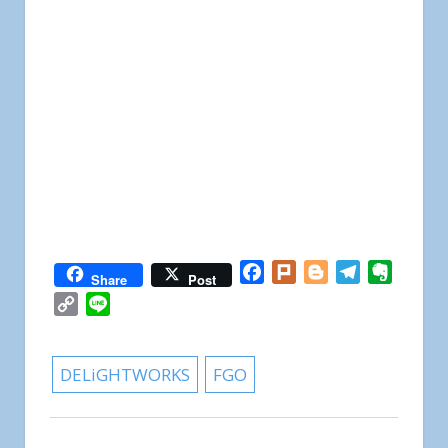
Facebook
Plurk
Blogger
Telegram
Everno
Share
Post
Copy
Line
Link
DELiGHTWORKS
FGO