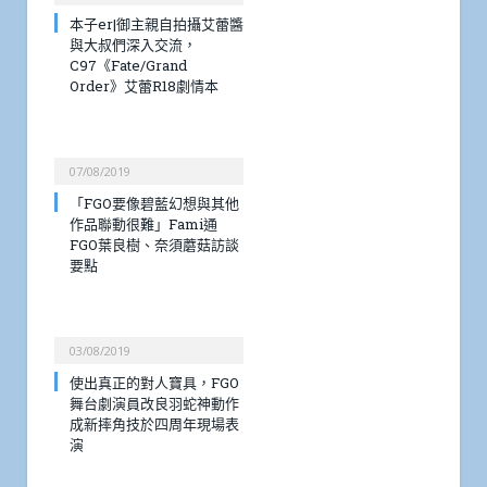
本子er|御主親自拍攝艾蕾醬
與大叔們深入交流，
C97《Fate/Grand
Order》艾蕾R18劇情本
07/08/2019
「FGO要像碧藍幻想與其他
作品聯動很難」Fami通
FGO葉良樹、奈須蘑菇訪談
要點
03/08/2019
使出真正的對人寶具，FGO
舞台劇演員改良羽蛇神動作
成新摔角技於四周年現場表
演