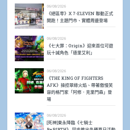
06/08/2026
《絕區零》X 7-ELEVEN 聯動正式
開跑！主題門市、實體周邊登場
06/08/2026
《七大罪：Origin》迎來首位可遊
玩十誡角色「德里艾利」
06/08/2026
《THE KING OF FIGHTERS
AFK》操控翠綠火焰、帶著傲慢笑
容的格鬥家「阿修．克里門森」登
場
06/08/2026
[死神]東永降臨《七騎士
Re:BIRTH》 同步推出各種夏日活動