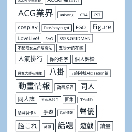
2020年冬季新番
ACG業界
C94
C97
anisong
Figure
cosplay
FGO
Fate/stay night
LoveLive!
SSSS.GRIDMAN
SAO
五等分的花嫁
不起眼女主角培育法
人氣排行
個人評論
你的名字
八掛
刀劍神域Alicization篇
偶像大師灰姑娘
動畫情報
同人
動畫業界
同人誌
圖集
哥布林殺手
工作細胞
聲優
手遊
戀與製作人
活動情報
話題
遊戲
艦これ
銷量
訃報