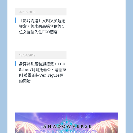
07/05/2019
【影片內進】又叫又笑超絕
興奮，悠木碧高橋李依等4
位女聲優入住FGO酒店
18/04/2019
身穿特別服裝迎接您，FGO
Saber/阿爾托莉亞・潘德拉
剛 英靈正裝Ver. Figure預
約開始