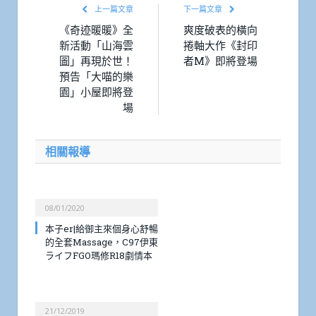
上一篇文章
下一篇文章
《奇迹暖暖》全
爽度破表的橫向
新活動「山海雲
捲軸大作《封印
圖」再現於世！
者M》即將登場
預告「大喵的樂
園」小屋即將登
場
相關報導
08/01/2020
本子er|給御主來個身心舒暢
的全套Massage，C97伊東
ライフFGO瑪修R18劇情本
21/12/2019