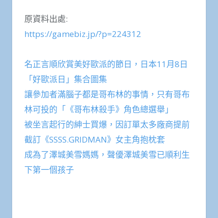
原資料出處:
https://gamebiz.jp/?p=224312
名正言順欣賞美好歐派的節日，日本11月8日
「好歐派日」集合圖集
讓參加者滿腦子都是哥布林的事情，只有哥布
林可投的「《哥布林殺手》角色總選舉」
被坐言起行的紳士買爆，因訂單太多廠商提前
截訂《SSSS.GRIDMAN》女主角抱枕套
成為了澤城美雪媽媽，聲優澤城美雪已順利生
下第一個孩子