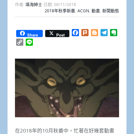
作者:
填海紳士
日期:
08/11/2018
2018年秋季新番
,
ACGN
,
動畫
,
新聞動態
Facebook
Plurk
Blogger
Telegram
Everno
Share
Post
Copy
Line
Link
在2018年的10月秋番中，忙著在好幾套動畫