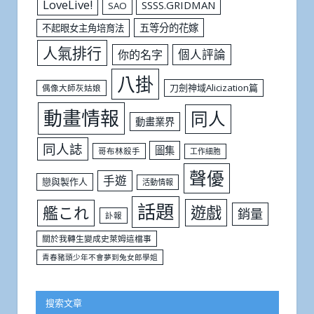
LoveLive!
SSSS.GRIDMAN
SAO
五等分的花嫁
不起眼女主角培育法
人氣排行
個人評論
你的名字
八掛
刀劍神域Alicization篇
偶像大師灰姑娘
動畫情報
同人
動畫業界
同人誌
圖集
哥布林殺手
工作細胞
聲優
手遊
戀與製作人
活動情報
話題
遊戲
艦これ
銷量
訃報
關於我轉生變成史萊姆這檔事
青春豬頭少年不會夢到兔女郎學姐
搜索文章