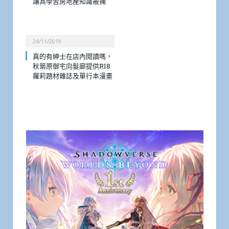
讓其學習房地產知識被捕
24/11/2019
真的有紳士在店內閱讀嗎，
秋葉原御宅向髮廊提供R18
蘿莉題材雜誌及單行本漫畫