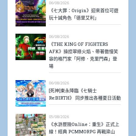
06/08/2026
《七大罪：Origin》迎來首位可遊
玩十誡角色「德里艾利」
06/08/2026
《THE KING OF FIGHTERS
AFK》操控翠綠火焰、帶著傲慢笑
容的格鬥家「阿修．克里門森」登
場
06/08/2026
[死神]東永降臨《七騎士
Re:BIRTH》 同步推出各種夏日活動
05/08/2026
《水滸歷險Online：重生》正式上
線！經典 PCMMORPG 再戰梁山