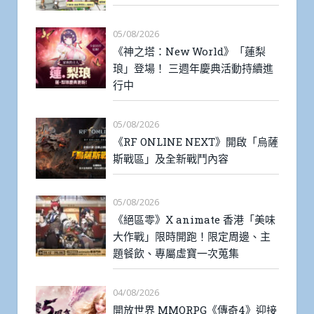
05/08/2026
《神之塔：New World》「蓮梨
琅」登場！ 三週年慶典活動持續進
行中
05/08/2026
《RF ONLINE NEXT》開啟「烏薩
斯戰區」及全新戰鬥內容
05/08/2026
《絕區零》X animate 香港「美味
大作戰」限時開跑！限定周邊、主
題餐飲、專屬虛寶一次蒐集
04/08/2026
開放世界 MMORPG《傳奇4》迎接