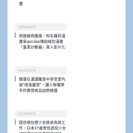
響
10/12/2019
佩服廠商膽識，知名蘿莉漫
畫家quzilax傳說級別漫畫
「蓋革計數器」真人影片化
06/12/2019
籠罩在濃濃暖意中享受室內
版”搖曳露營”，讓人無懼寒
冬的實用商品加熱帳篷
01/12/2019
提供借住想少女將來為其工
作，日本37歲男性誘拐少女