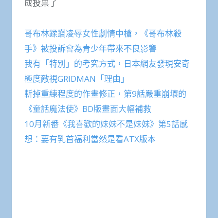
成投票了
哥布林蹂躪凌辱女性劇情中槍，《哥布林殺
手》被投訴會為青少年帶來不良影響
我有「特別」的考究方式，日本網友發現安奇
極度敵視GRIDMAN「理由」
斬掉重練程度的作畫修正，第9話嚴重崩壞的
《童話魔法使》BD版畫面大幅補救
10月新番《我喜歡的妹妹不是妹妹》第5話感
想：要有乳首福利當然是看ATX版本