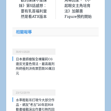
歡的妹妹不是妹
角帶回家，《不
妹》第5話感想：
起眼女主角培育
要有乳首福利當
法》加藤惠
然是看ATX版本
Figure預約開始
相關報導
30/01/2020
日本畫師繪製全裸蘿莉CG
違反兒童色情法，最高裁判
所終極判決有罪罰款30萬日
元
23/12/2019
水準輕鬆吊打現今大部分作
品，網友”考古”20年前R18
動畫槍戰演出作畫引熱烈回