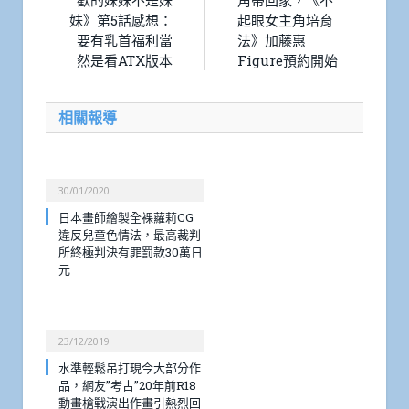
歡的妹妹不是妹
角帶回家，《不
妹》第5話感想：
起眼女主角培育
要有乳首福利當
法》加藤惠
然是看ATX版本
Figure預約開始
相關報導
30/01/2020
日本畫師繪製全裸蘿莉CG
違反兒童色情法，最高裁判
所終極判決有罪罰款30萬日
元
23/12/2019
水準輕鬆吊打現今大部分作
品，網友”考古”20年前R18
動畫槍戰演出作畫引熱烈回