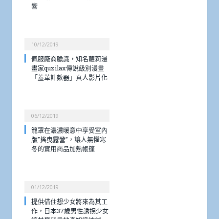
響
10/12/2019
佩服廠商膽識，知名蘿莉漫
畫家quzilax傳說級別漫畫
「蓋革計數器」真人影片化
06/12/2019
籠罩在濃濃暖意中享受室內
版”搖曳露營”，讓人無懼寒
冬的實用商品加熱帳篷
01/12/2019
提供借住想少女將來為其工
作，日本37歲男性誘拐少女