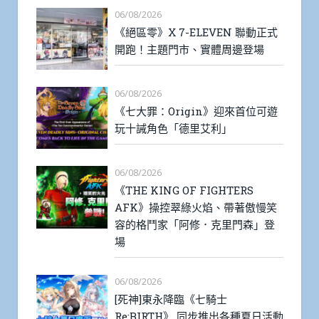
06/08/2026
《絕區零》X 7-ELEVEN 聯動正式
開跑！主題門市、實體周邊登場
06/08/2026
《七大罪：Origin》迎來首位可遊
玩十誡角色「德里艾利」
06/08/2026
《THE KING OF FIGHTERS
AFK》操控翠綠火焰、帶著傲慢笑
容的格鬥家「阿修．克里門森」登
場
06/08/2026
[死神]東永降臨《七騎士
Re:BIRTH》 同步推出各種夏日活動