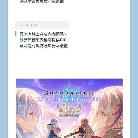
讓其學習房地產知識被捕
24/11/2019
真的有紳士在店內閱讀嗎，
秋葉原御宅向髮廊提供R18
蘿莉題材雜誌及單行本漫畫