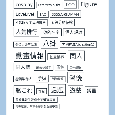
Figure
cosplay
FGO
Fate/stay night
LoveLive!
SSSS.GRIDMAN
SAO
五等分的花嫁
不起眼女主角培育法
人氣排行
個人評論
你的名字
八掛
刀劍神域Alicization篇
偶像大師灰姑娘
動畫情報
同人
動畫業界
同人誌
圖集
哥布林殺手
工作細胞
聲優
手遊
戀與製作人
活動情報
話題
遊戲
艦これ
銷量
訃報
關於我轉生變成史萊姆這檔事
青春豬頭少年不會夢到兔女郎學姐