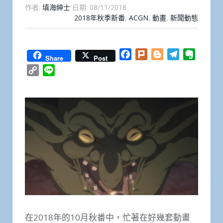
作者:
填海紳士
日期:
08/11/2018
2018年秋季新番
,
ACGN
,
動畫
,
新聞動態
Facebook
Plurk
Blogger
Telegram
Everno
Share
Post
Copy
Line
Link
在2018年的10月秋番中，忙著在好幾套動畫