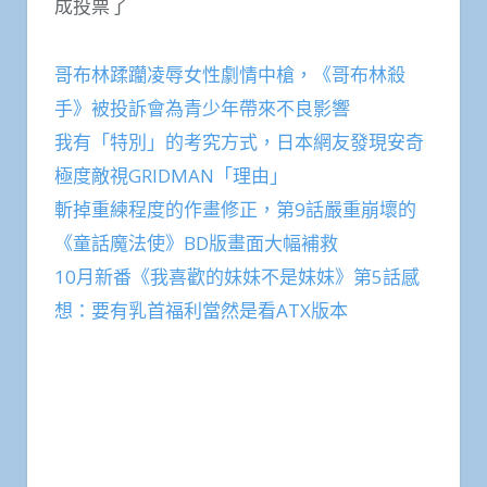
成投票了
哥布林蹂躪凌辱女性劇情中槍，《哥布林殺
手》被投訴會為青少年帶來不良影響
我有「特別」的考究方式，日本網友發現安奇
極度敵視GRIDMAN「理由」
斬掉重練程度的作畫修正，第9話嚴重崩壞的
《童話魔法使》BD版畫面大幅補救
10月新番《我喜歡的妹妹不是妹妹》第5話感
想：要有乳首福利當然是看ATX版本