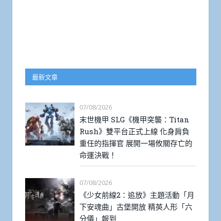
最新文章
07/08/2026
末世機甲 SLG《機甲突襲：Titan
Rush》雙平台正式上線 化身肩負
重任的指揮官 展開一場攸關存亡的
命運決戰！
07/08/2026
《少女前線2：追放》主題活動「月
下安魂曲」古堡開放 精英人形「六
分儀」報到