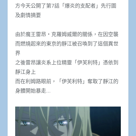
方今天公開了第7話「爆炎的支配者」先行圖
及劇情摘要
由於魔王雷昂・克羅姆威爾的關係，在因空襲
而燃燒起來的東京的靜江被召喚到了這個異世
界
之後雷昂讓炎系上位精靈「伊芙利特」憑依到
靜江身上
而在利姆路眼前，「伊芙利特」奪取了靜江的
身體開始暴走…