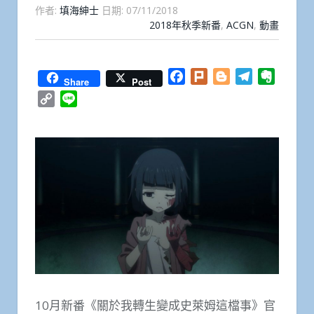
作者:
填海紳士
日期:
07/11/2018
2018年秋季新番
,
ACGN
,
動畫
Facebook
Plurk
Blogger
Telegram
Everno
Share
Post
Copy
Line
Link
10月新番《關於我轉生變成史萊姆這檔事》官