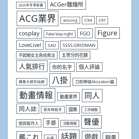
ACGer雜燴所
2020年冬季新番
ACG業界
C94
C97
anisong
Figure
cosplay
FGO
Fate/stay night
LoveLive!
SSSS.GRIDMAN
SAO
五等分的花嫁
不起眼女主角培育法
人氣排行
個人評論
你的名字
八掛
刀劍神域Alicization篇
偶像大師灰姑娘
動畫情報
同人
動畫業界
同人誌
圖集
哥布林殺手
工作細胞
聲優
手遊
戀與製作人
活動情報
話題
遊戲
艦これ
銷量
訃報