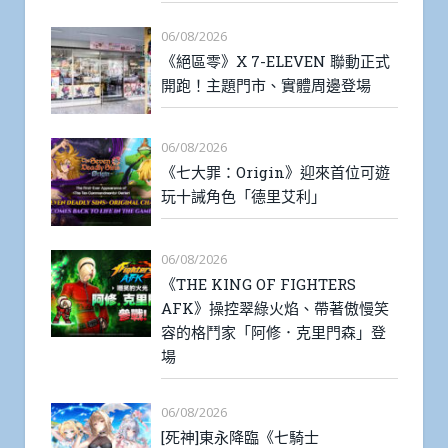
06/08/2026
《絕區零》X 7-ELEVEN 聯動正式
開跑！主題門市、實體周邊登場
06/08/2026
《七大罪：Origin》迎來首位可遊
玩十誡角色「德里艾利」
06/08/2026
《THE KING OF FIGHTERS
AFK》操控翠綠火焰、帶著傲慢笑
容的格鬥家「阿修．克里門森」登
場
06/08/2026
[死神]東永降臨《七騎士