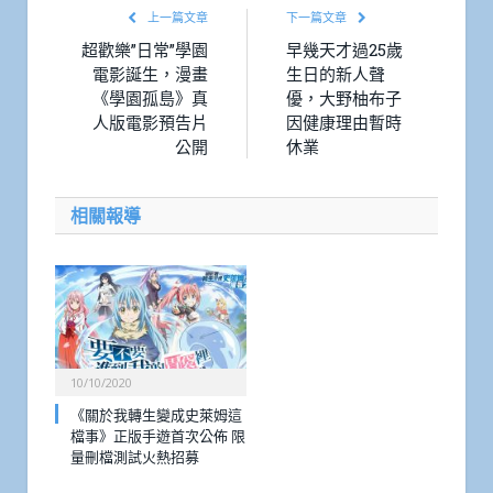
上一篇文章
下一篇文章
超歡樂”日常”學園
早幾天才過25歲
電影誕生，漫畫
生日的新人聲
《學園孤島》真
優，大野柚布子
人版電影預告片
因健康理由暫時
公開
休業
相關報導
10/10/2020
《關於我轉生變成史萊姆這
檔事》正版手遊首次公佈 限
量刪檔測試火熱招募