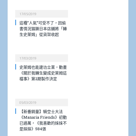
17/05/2019
這種”人氣”可受不了，因偷
書情況猖獗日本店舖將「轉
生史萊姆」從貨架收起
17/03/2019
史萊姆也能建功立業，動畫
《關於我轉生變成史萊姆這
檔事》第2期製作決定
05/03/2019
【新番銷量】騎空士大法
《Manaria Friends》初動
已過萬，《我喜歡的妹妹不
是妹妹》584張