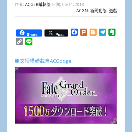
作者:
ACGER編輯部
日期:
06/11/2018
ACGN
,
新聞動態
,
遊戲
Facebook
Plurk
Blogger
Telegram
Everno
Share
Post
Copy
Line
Link
原文授權轉載自ACGdoge