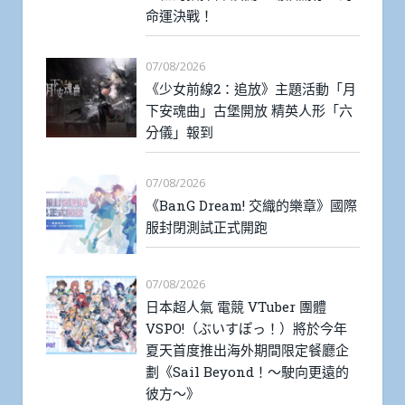
命運決戰！
07/08/2026
《少女前線2：追放》主題活動「月
下安魂曲」古堡開放 精英人形「六
分儀」報到
07/08/2026
《BanG Dream! 交織的樂章》國際
服封閉測試正式開跑
07/08/2026
日本超人氣 電競 VTuber 團體
VSPO!（ぶいすぽっ！）將於今年
夏天首度推出海外期間限定餐廳企
劃《Sail Beyond！～駛向更遠的
彼方～》