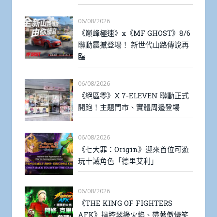
06/08/2026
《巔峰極速》x《MF GHOST》8/6
聯動震撼登場！ 新世代山路傳說再
臨
06/08/2026
《絕區零》X 7-ELEVEN 聯動正式
開跑！主題門市、實體周邊登場
06/08/2026
《七大罪：Origin》迎來首位可遊
玩十誡角色「德里艾利」
06/08/2026
《THE KING OF FIGHTERS
AFK》操控翠綠火焰、帶著傲慢笑