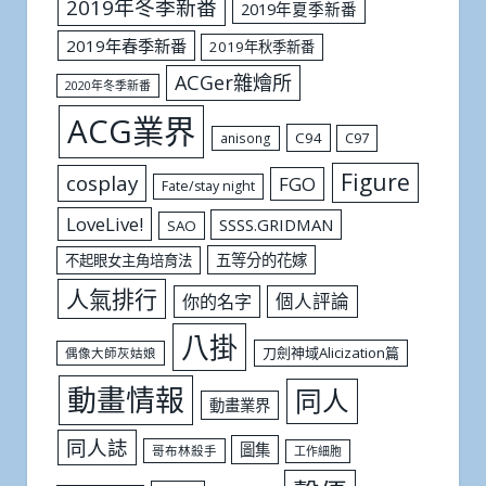
2019年冬季新番
2019年夏季新番
2019年春季新番
2019年秋季新番
ACGer雜燴所
2020年冬季新番
ACG業界
C94
C97
anisong
Figure
cosplay
FGO
Fate/stay night
LoveLive!
SSSS.GRIDMAN
SAO
五等分的花嫁
不起眼女主角培育法
人氣排行
個人評論
你的名字
八掛
刀劍神域Alicization篇
偶像大師灰姑娘
動畫情報
同人
動畫業界
同人誌
圖集
哥布林殺手
工作細胞