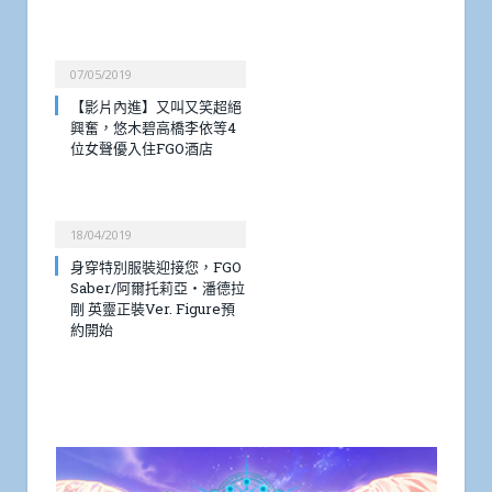
07/05/2019
【影片內進】又叫又笑超絕
興奮，悠木碧高橋李依等4
位女聲優入住FGO酒店
18/04/2019
身穿特別服裝迎接您，FGO
Saber/阿爾托莉亞・潘德拉
剛 英靈正裝Ver. Figure預
約開始