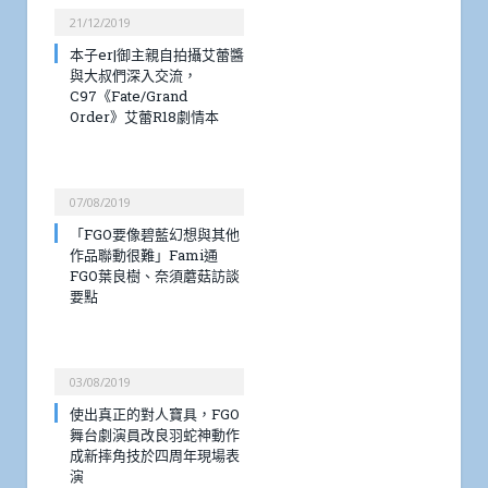
21/12/2019
本子er|御主親自拍攝艾蕾醬
與大叔們深入交流，
C97《Fate/Grand
Order》艾蕾R18劇情本
07/08/2019
「FGO要像碧藍幻想與其他
作品聯動很難」Fami通
FGO葉良樹、奈須蘑菇訪談
要點
03/08/2019
使出真正的對人寶具，FGO
舞台劇演員改良羽蛇神動作
成新摔角技於四周年現場表
演