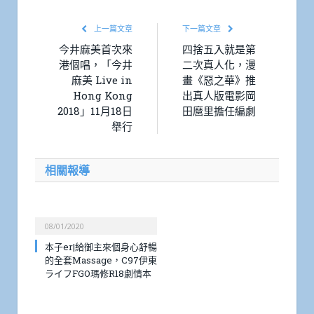
上一篇文章
下一篇文章
今井麻美首次來
四捨五入就是第
港個唱，「今井
二次真人化，漫
麻美 Live in
畫《惡之華》推
Hong Kong
出真人版電影岡
2018」11月18日
田麿里擔任編劇
舉行
相關報導
08/01/2020
本子er|給御主來個身心舒暢
的全套Massage，C97伊東
ライフFGO瑪修R18劇情本