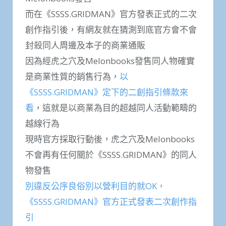
而在《SSSS.GRIDMAN》官方發表正式的二次
創作指引後，有網友就在猜測到底官方會不會
封殺同人周邊及本子的商業通販
因為經虎之穴及Melonbooks發售同人物確實
是商業性質的銷售行為，
以
《SSSS.GRIDMAN》定下的二創指引條款來
看
，這就是以商業為目的超越同人活動範疇的
越線行為
現時官方採取行動後，虎之穴及Melonbooks
不會再有任何關於《SSSS.GRIDMAN》的同人
物發售
別違反公序良俗別以營利目的就OK，
《SSSS.GRIDMAN》官方正式發表二次創作指
引