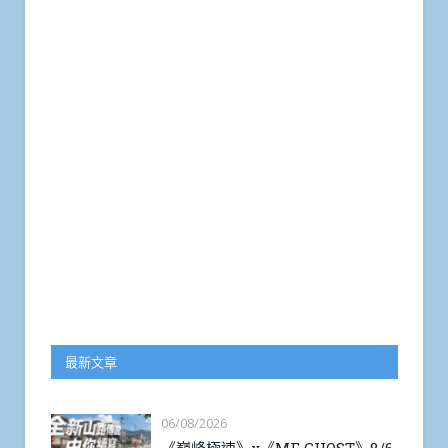
最新文章
06/08/2026