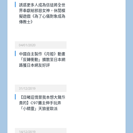
誘惑更多人成為信徒將全世
界奉獻給邪惡女神，休閒模
擬遊戲《為了心儀對象成為
傳教士》
04/01/2020
中國自主製作《月姫》動畫
「反轉衝動」擴散至日本網
路獲日本網友好評
31/12/2019
【目睹這情景我本想大聲斥
責的】C97攤主伸手玩弄
「小精靈」天狼星歐派
14/12/2019