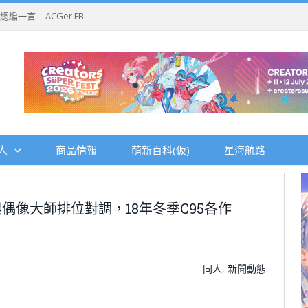
總編一言
ACGer FB
人
商品情報
萌新百科(仮)
星海航路
偶像大師排位對調，18年冬季C95各作
同人
,
新聞動態