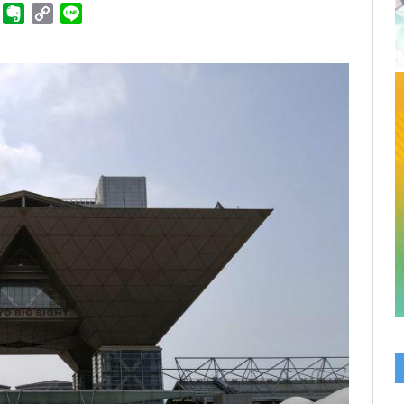
ger
Telegram
Evernote
Copy
Line
Link