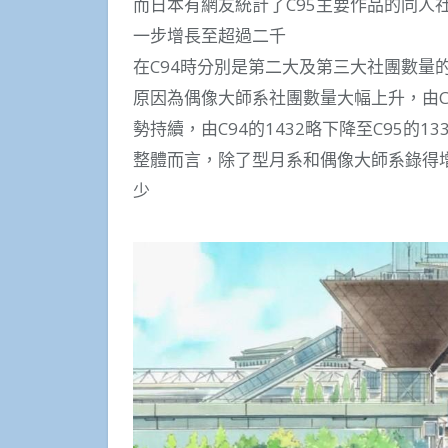
而日本有網友統計了C95主要作品的同人
一步增長至超過二千
在C94時分別是第二大及第三大社團數量
原因為偶像大師系社團數量大幅上升，由C94
勢持續，由C94的1432略下降至C95的133
整體而言，除了型月系和偶像大師系錄得增
少