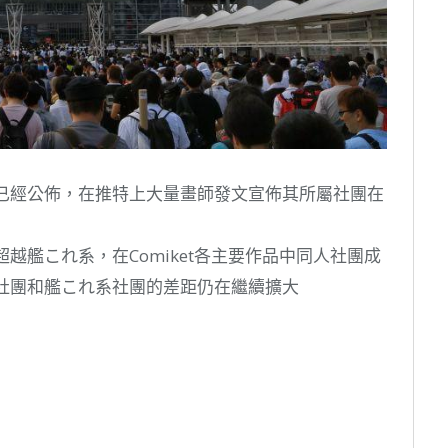
早前已經公佈，在推特上大量畫師發文宣佈其所屬社團在
超越艦これ系，在Comiket各主要作品中同人社團成
系社團和艦これ系社團的差距仍在繼續擴大