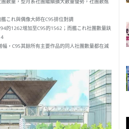
社團數量，型月系社團繼續擴大數量優勢，社團數進
的艦これ與偶像大師在C95排位對調
的1262增加至C95的1562；而艦これ社團數量趺
4
幅，C95其餘所有主要作品的同人社團數量都在減