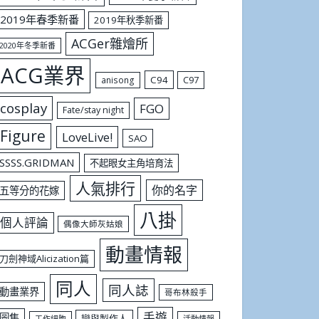
2019年春季新番
2019年秋季新番
ACGer雜燴所
2020年冬季新番
ACG業界
C94
C97
anisong
cosplay
FGO
Fate/stay night
Figure
LoveLive!
SAO
SSSS.GRIDMAN
不起眼女主角培育法
人氣排行
你的名字
五等分的花嫁
八掛
個人評論
偶像大師灰姑娘
動畫情報
刀劍神域Alicization篇
同人
同人誌
動畫業界
哥布林殺手
手遊
圖集
戀與製作人
工作細胞
活動情報