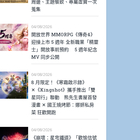
周邊、主題餐飲、專屬虛寶一次
蒐集
04/08/2026
開放世界 MMORPG《傳奇4》
迎接上市 5 週年 全新職業「精靈
士」開放事前預約 5 週年紀念
MV 同步公開
04/08/2026
8 月限定！《寒霜啟示錄》
✕《Kingshot》攜手推出「雙
星同行」聯動 熊先生書屋首發
漫畫 ✕ 國王燒烤節：娜妍私房
菜 狂歡開跑
04/08/2026
《崩壞：星穹鐵道》「歡愉信號