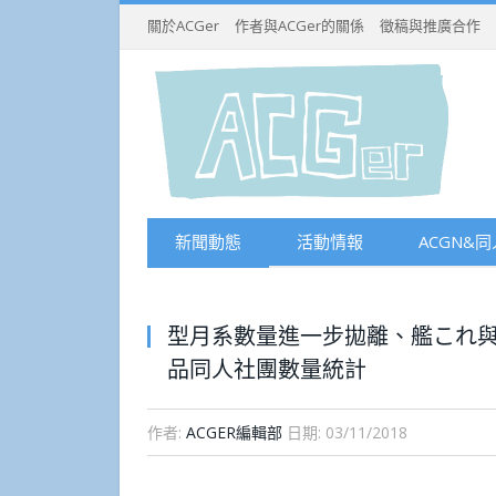
關於ACGer
作者與ACGer的關係
徵稿與推廣合作
新聞動態
活動情報
ACGN&同
型月系數量進一步拋離、艦これ與
品同人社團數量統計
作者:
ACGER編輯部
日期:
03/11/2018