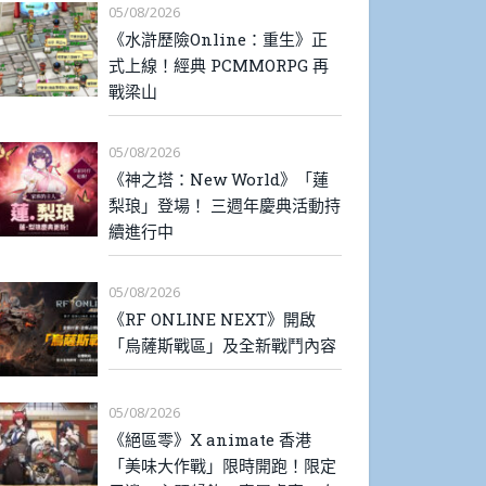
05/08/2026
《水滸歷險Online：重生》正
式上線！經典 PCMMORPG 再
戰梁山
05/08/2026
《神之塔：New World》「蓮
梨琅」登場！ 三週年慶典活動持
續進行中
05/08/2026
《RF ONLINE NEXT》開啟
「烏薩斯戰區」及全新戰鬥內容
05/08/2026
《絕區零》X animate 香港
「美味大作戰」限時開跑！限定