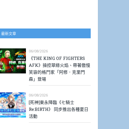
最新文章
06/08/2026
《THE KING OF FIGHTERS
AFK》操控翠綠火焰、帶著傲慢
笑容的格鬥家「阿修．克里門
森」登場
06/08/2026
[死神]東永降臨《七騎士
Re:BIRTH》 同步推出各種夏日
活動