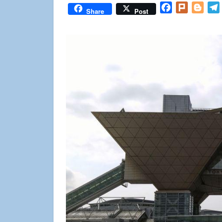
Facebook
Plurk
Blog
Share
Post