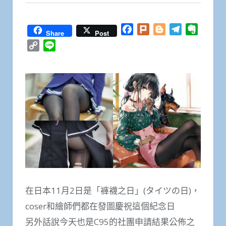
Facebook
Plurk
Blogger
Telegram
Everno
Share
Post
Copy
Line
Link
在日本11月2日是「褲襪之日」(タイツの日)，
coser和繪師們都在發圖慶祝這個紀念日
另外話說今天也是C95的社團申請結果公佈之