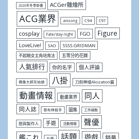
ACGer雜燴所
2020年冬季新番
ACG業界
C94
C97
anisong
Figure
cosplay
FGO
Fate/stay night
LoveLive!
SSSS.GRIDMAN
SAO
五等分的花嫁
不起眼女主角培育法
人氣排行
個人評論
你的名字
八掛
刀劍神域Alicization篇
偶像大師灰姑娘
動畫情報
同人
動畫業界
同人誌
圖集
哥布林殺手
工作細胞
聲優
手遊
戀與製作人
活動情報
話題
遊戲
艦これ
銷量
訃報