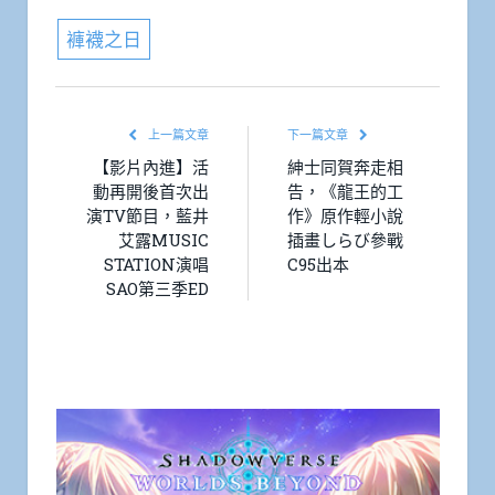
褲襪之日
上一篇文章
下一篇文章
【影片內進】活
紳士同賀奔走相
動再開後首次出
告，《龍王的工
演TV節目，藍井
作》原作輕小說
艾露MUSIC
插畫しらび參戰
STATION演唱
C95出本
SAO第三季ED