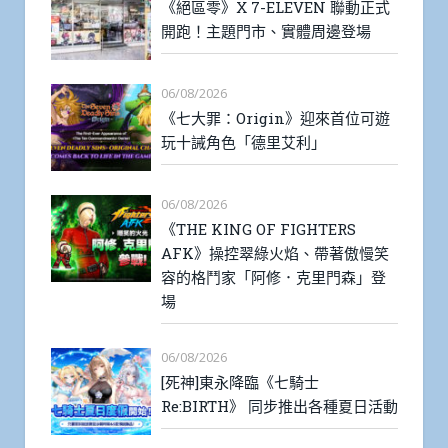
《絕區零》X 7-ELEVEN 聯動正式
開跑！主題門市、實體周邊登場
06/08/2026
《七大罪：Origin》迎來首位可遊
玩十誡角色「德里艾利」
06/08/2026
《THE KING OF FIGHTERS
AFK》操控翠綠火焰、帶著傲慢笑
容的格鬥家「阿修．克里門森」登
場
06/08/2026
[死神]東永降臨《七騎士
Re:BIRTH》 同步推出各種夏日活動