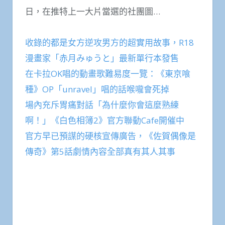
日，在推特上一大片當選的社團圖…
收錄的都是女方逆攻男方的超實用故事，R18
漫畫家「赤月みゅうと」最新單行本發售
在卡拉OK唱的動畫歌難易度一覽：《東京喰
種》OP「unravel」唱的話喉嚨會死掉
場內充斥胃痛對話「為什麼你會這麼熟練
啊！」《白色相簿2》官方聯動Cafe開催中
官方早已預謀的硬核宣傳廣告，《佐賀偶像是
傳奇》第5話劇情內容全部真有其人其事