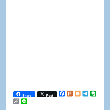
Facebook
Plurk
Blogger
Telegram
Everno
Share
Post
Copy
Line
Link