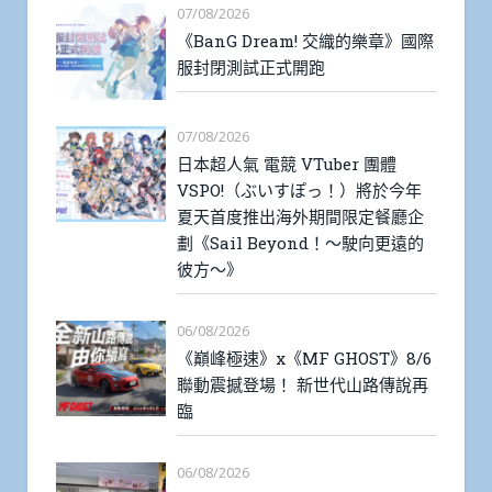
07/08/2026
《BanG Dream! 交織的樂章》國際
服封閉測試正式開跑
07/08/2026
日本超人氣 電競 VTuber 團體
VSPO!（ぶいすぽっ！）將於今年
夏天首度推出海外期間限定餐廳企
劃《Sail Beyond！～駛向更遠的
彼方～》
06/08/2026
《巔峰極速》x《MF GHOST》8/6
聯動震撼登場！ 新世代山路傳說再
臨
06/08/2026