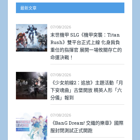
最新文章
07/08/2026
末世機甲 SLG《機甲突襲：Titan
Rush》雙平台正式上線 化身肩負
重任的指揮官 展開一場攸關存亡的
命運決戰！
07/08/2026
《少女前線2：追放》主題活動「月
下安魂曲」古堡開放 精英人形「六
分儀」報到
07/08/2026
《BanG Dream! 交織的樂章》國際
服封閉測試正式開跑