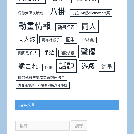
八掛
刀劍神域Alicization篇
偶像大師灰姑娘
動畫情報
同人
動畫業界
同人誌
圖集
哥布林殺手
工作細胞
聲優
手遊
戀與製作人
活動情報
話題
遊戲
艦これ
銷量
訃報
關於我轉生變成史萊姆這檔事
青春豬頭少年不會夢到兔女郎學姐
搜索文章