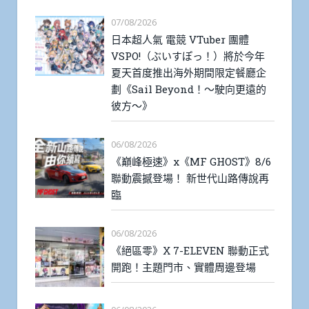
07/08/2026
日本超人氣 電競 VTuber 團體
VSPO!（ぶいすぽっ！）將於今年
夏天首度推出海外期間限定餐廳企
劃《Sail Beyond！～駛向更遠的
彼方～》
06/08/2026
《巔峰極速》x《MF GHOST》8/6
聯動震撼登場！ 新世代山路傳說再
臨
06/08/2026
《絕區零》X 7-ELEVEN 聯動正式
開跑！主題門市、實體周邊登場