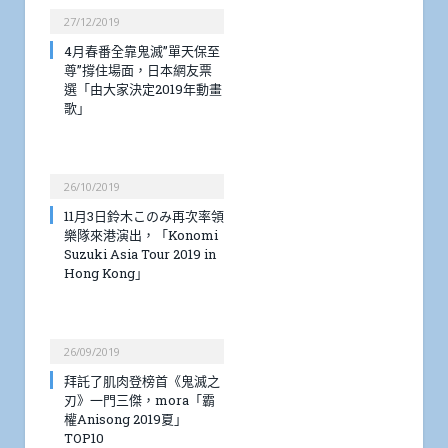
27/12/2019
4月春番全靠鬼滅”單天保至
尊”撐住場面，日本網友票
選「由大家決定2019年動畫
歌」
26/10/2019
11月3日鈴木このみ再次率領
樂隊來港演出，「Konomi
Suzuki Asia Tour 2019 in
Hong Kong」
26/09/2019
拜託了肌肉登榜首《鬼滅之
刃》一門三傑，mora「霸
權Anisong 2019夏」
TOP10