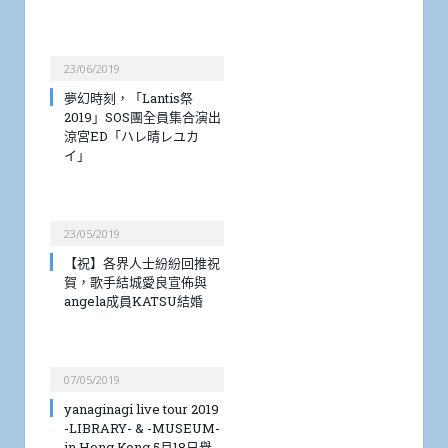
23/06/2019
夢幻時刻，「Lantis祭
2019」SOS團全員集合演出
涼宮ED「ハレ晴レユカ
イ」
23/05/2019
【祝】各界人士紛紛回推祝
賀，歌手結城愛良宣佈與
angela成員KATSU結婚
07/05/2019
yanaginagi live tour 2019
-LIBRARY- & -MUSEUM-
in Hong Kong 5月18日舉