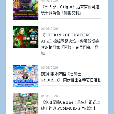
06/08/2026
《七大罪：Origin》迎來首位可遊
玩十誡角色「德里艾利」
06/08/2026
《THE KING OF FIGHTERS
AFK》操控翠綠火焰、帶著傲慢笑
容的格鬥家「阿修．克里門森」登
場
06/08/2026
[死神]東永降臨《七騎士
Re:BIRTH》 同步推出各種夏日活動
05/08/2026
《水滸歷險Online：重生》正式上
線！經典 PCMMORPG 再戰梁山