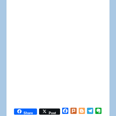
Facebook
Plurk
Blogger
Telegram
Everno
Share
Post