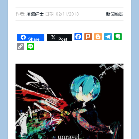
作者:
填海紳士
日期:
02/11/2018
新聞動態
Facebook
Plurk
Blogger
Telegram
Everno
Share
Post
Copy
Line
Link