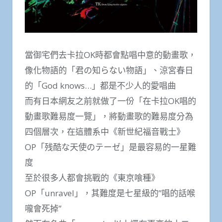
當御宅們去卡拉OK時都會點唱中意的動畫歌，
像化物語的「君の知らない物語」、涼宮春日
的「God knows…」都是不少人的愛唱曲
而有日本網友之前就做了一份「在卡拉OK唱的
動畫歌難易度一覽」，將動畫歌的難易度分為
四個層次，在這體系中《新世紀福音戰士》
OP「残酷な天使のテーゼ」是最容易的一星難
度
至於很多人都會挑戰的《東京喰種》
OP「unravel」，其難度是七星級的”唱的話喉
嚨會死掉”