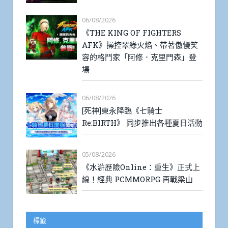
06/08/2026
《THE KING OF FIGHTERS
AFK》操控翠綠火焰、帶著傲慢笑
容的格鬥家「阿修．克里門森」登
場
06/08/2026
[死神]東永降臨《七騎士
Re:BIRTH》 同步推出各種夏日活動
05/08/2026
《水滸歷險Online：重生》正式上
線！經典 PCMMORPG 再戰梁山
標籤