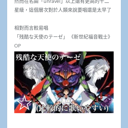
然而在名曲「unravel」以上還有更高的十二
星級，這個層次對於人類來說要唱還是太早了
相對而言較易唱
「残酷な天使のテーゼ」 《新世紀福音戰士》
OP