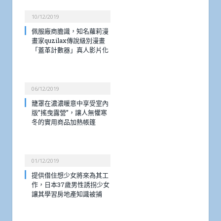
10/12/2019
佩服廠商膽識，知名蘿莉漫
畫家quzilax傳說級別漫畫
「蓋革計數器」真人影片化
06/12/2019
籠罩在濃濃暖意中享受室內
版”搖曳露營”，讓人無懼寒
冬的實用商品加熱帳篷
01/12/2019
提供借住想少女將來為其工
作，日本37歲男性誘拐少女
讓其學習房地產知識被捕