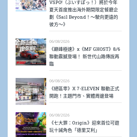
VSPO!（ぶいすぽっ！）將於今年
夏天首度推出海外期間限定餐廳企
劃《Sail Beyond！～駛向更遠的
彼方～》
06/08/2026
《巔峰極速》x《MF GHOST》8/6
聯動震撼登場！ 新世代山路傳說再
臨
06/08/2026
《絕區零》X 7-ELEVEN 聯動正式
開跑！主題門市、實體周邊登場
06/08/2026
《七大罪：Origin》迎來首位可遊
玩十誡角色「德里艾利」