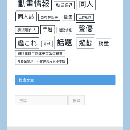
動畫情報
同人
動畫業界
同人誌
圖集
哥布林殺手
工作細胞
聲優
手遊
戀與製作人
活動情報
話題
遊戲
艦これ
銷量
訃報
關於我轉生變成史萊姆這檔事
青春豬頭少年不會夢到兔女郎學姐
搜索文章