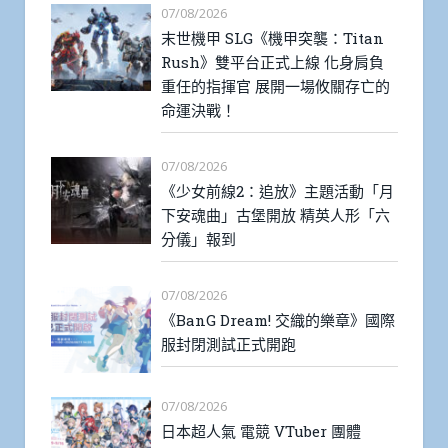
07/08/2026
末世機甲 SLG《機甲突襲：Titan
Rush》雙平台正式上線 化身肩負
重任的指揮官 展開一場攸關存亡的
命運決戰！
07/08/2026
《少女前線2：追放》主題活動「月
下安魂曲」古堡開放 精英人形「六
分儀」報到
07/08/2026
《BanG Dream! 交織的樂章》國際
服封閉測試正式開跑
07/08/2026
日本超人氣 電競 VTuber 團體