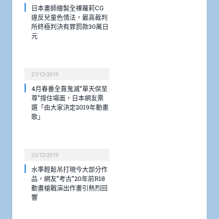
日本畫師繪製全裸蘿莉CG
違反兒童色情法，最高裁判
所終極判決有罪罰款30萬日
元
27/12/2019
4月春番全靠鬼滅”單天保至
尊”撐住場面，日本網友票
選「由大家決定2019年動畫
歌」
23/12/2019
水準輕鬆吊打現今大部分作
品，網友”考古”20年前R18
動畫槍戰演出作畫引熱烈回
響