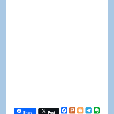
Facebook
Plurk
Blogger
Telegram
Everno
Share
Post