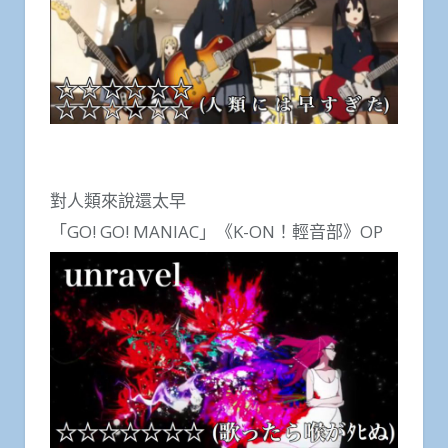
對人類來說還太早
「GO! GO! MANIAC」《K-ON！輕音部》OP