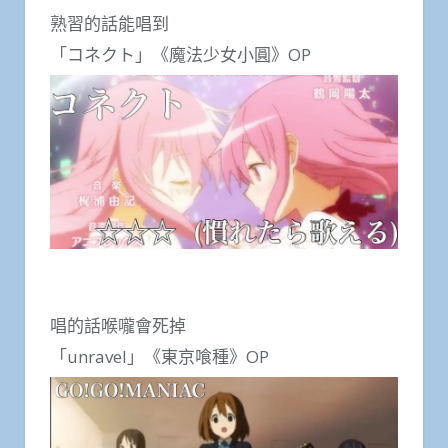
熟習的話能唱到
「コネクト」《魔法少女小圓》OP
唱的話喉嚨會死掉
「unravel」《東京喰種》OP