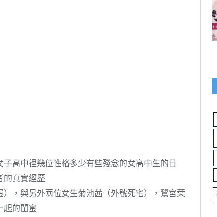
女子高中裡幾位性格多少有些殘念的女高中生的日
者的真實經歷
蛋），與另外兩位女生菊池茜（外號死宅），鷺宮栞
一起的閨蜜