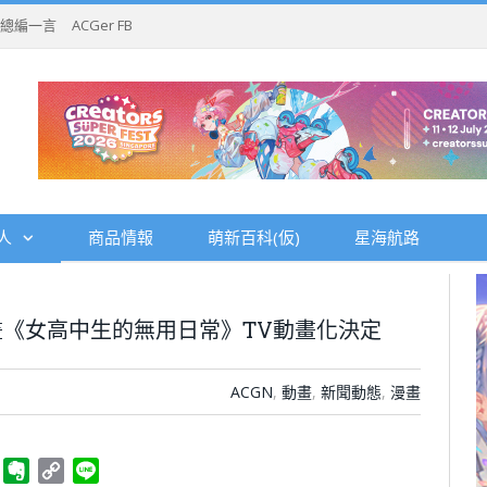
總編一言
ACGer FB
人
商品情報
萌新百科(仮)
星海航路
《女高中生的無用日常》TV動畫化決定
ACGN
,
動畫
,
新聞動態
,
漫畫
ger
Telegram
Evernote
Copy
Line