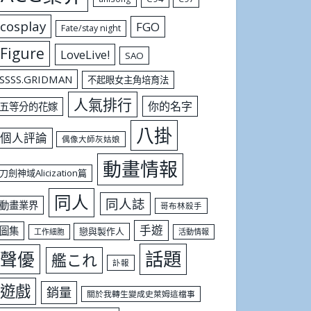
cosplay
FGO
Fate/stay night
Figure
LoveLive!
SAO
SSSS.GRIDMAN
不起眼女主角培育法
人氣排行
你的名字
五等分的花嫁
八掛
個人評論
偶像大師灰姑娘
動畫情報
刀劍神域Alicization篇
同人
同人誌
動畫業界
哥布林殺手
手遊
圖集
戀與製作人
工作細胞
活動情報
話題
聲優
艦これ
訃報
遊戲
銷量
關於我轉生變成史萊姆這檔事