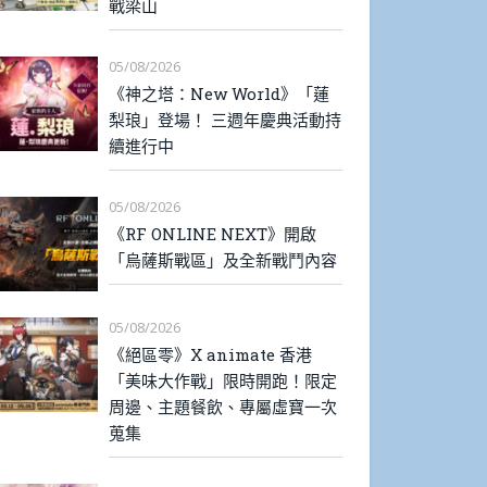
戰梁山
05/08/2026
《神之塔：New World》「蓮
梨琅」登場！ 三週年慶典活動持
續進行中
05/08/2026
《RF ONLINE NEXT》開啟
「烏薩斯戰區」及全新戰鬥內容
05/08/2026
《絕區零》X animate 香港
「美味大作戰」限時開跑！限定
周邊、主題餐飲、專屬虛寶一次
蒐集