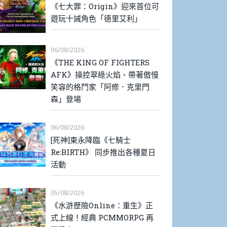
《七大罪：Origin》迎來首位可
遊玩十誡角色「德里艾利」
06/08/2026
《THE KING OF FIGHTERS
AFK》操控翠綠火焰、帶著傲慢
笑容的格鬥家「阿修．克里門
森」登場
06/08/2026
[死神]東永降臨《七騎士
Re:BIRTH》 同步推出各種夏日
活動
05/08/2026
《水滸歷險Online：重生》正
式上線！經典 PCMMORPG 再