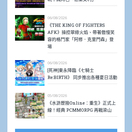
06/08/2026
《THE KING OF FIGHTERS
AFK》操控翠綠火焰、帶著傲慢笑
容的格鬥家「阿修．克里門森」登
場
06/08/2026
[死神]東永降臨《七騎士
Re:BIRTH》 同步推出各種夏日活動
05/08/2026
《水滸歷險Online：重生》正式上
線！經典 PCMMORPG 再戰梁山