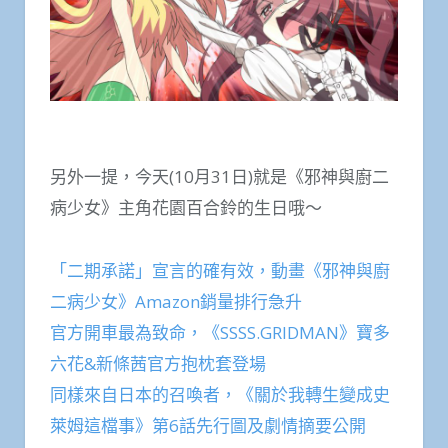
另外一提，今天(10月31日)就是《邪神與廚二
病少女》主角花園百合鈴的生日哦～
「二期承諾」宣言的確有效，動畫《邪神與廚
二病少女》Amazon銷量排行急升
官方開車最為致命，《SSSS.GRIDMAN》寶多
六花&新條茜官方抱枕套登場
同樣來自日本的召喚者，《關於我轉生變成史
萊姆這檔事》第6話先行圖及劇情摘要公開