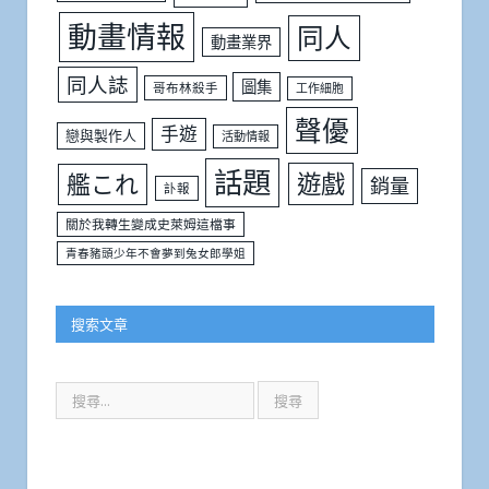
動畫情報
同人
動畫業界
同人誌
圖集
哥布林殺手
工作細胞
聲優
手遊
戀與製作人
活動情報
話題
遊戲
艦これ
銷量
訃報
關於我轉生變成史萊姆這檔事
青春豬頭少年不會夢到兔女郎學姐
搜索文章