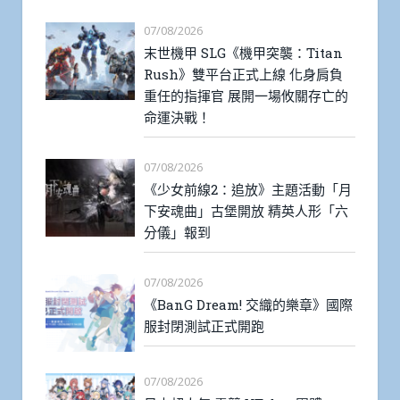
07/08/2026
末世機甲 SLG《機甲突襲：Titan
Rush》雙平台正式上線 化身肩負
重任的指揮官 展開一場攸關存亡的
命運決戰！
07/08/2026
《少女前線2：追放》主題活動「月
下安魂曲」古堡開放 精英人形「六
分儀」報到
07/08/2026
《BanG Dream! 交織的樂章》國際
服封閉測試正式開跑
07/08/2026