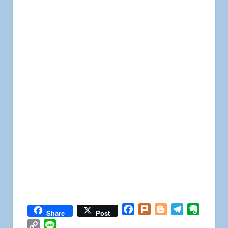
Facebook
Plurk
Blogger
Telegram
Everno
Share
Post
Copy
Line