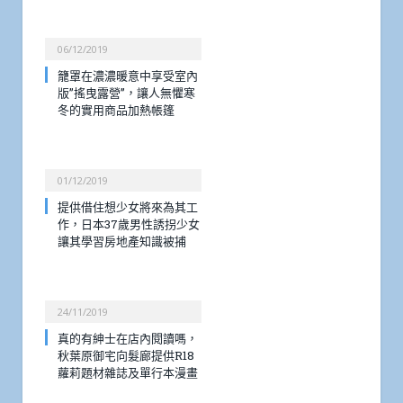
06/12/2019
籠罩在濃濃暖意中享受室內
版”搖曳露營”，讓人無懼寒
冬的實用商品加熱帳篷
01/12/2019
提供借住想少女將來為其工
作，日本37歲男性誘拐少女
讓其學習房地產知識被捕
24/11/2019
真的有紳士在店內閱讀嗎，
秋葉原御宅向髮廊提供R18
蘿莉題材雜誌及單行本漫畫