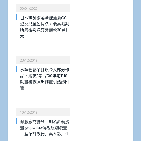
30/01/2020
日本畫師繪製全裸蘿莉CG
違反兒童色情法，最高裁判
所終極判決有罪罰款30萬日
元
23/12/2019
水準輕鬆吊打現今大部分作
品，網友”考古”20年前R18
動畫槍戰演出作畫引熱烈回
響
10/12/2019
佩服廠商膽識，知名蘿莉漫
畫家quzilax傳說級別漫畫
「蓋革計數器」真人影片化