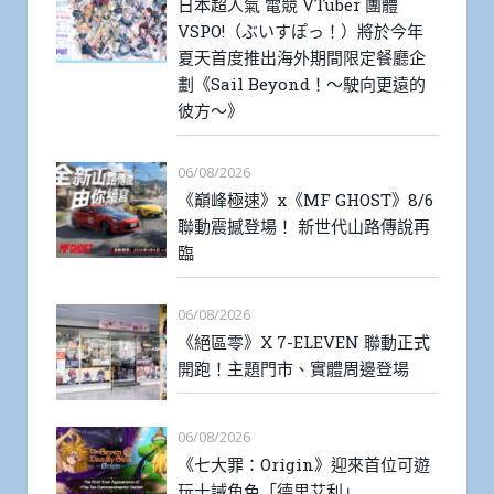
日本超人氣 電競 VTuber 團體
VSPO!（ぶいすぽっ！）將於今年
夏天首度推出海外期間限定餐廳企
劃《Sail Beyond！～駛向更遠的
彼方～》
06/08/2026
《巔峰極速》x《MF GHOST》8/6
聯動震撼登場！ 新世代山路傳說再
臨
06/08/2026
《絕區零》X 7-ELEVEN 聯動正式
開跑！主題門市、實體周邊登場
06/08/2026
《七大罪：Origin》迎來首位可遊
玩十誡角色「德里艾利」