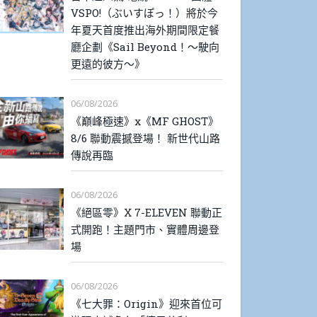
VSPO!（ぶいすぽっ！）將於今
年夏天首度推出海外期間限定餐
廳企劃《Sail Beyond！～駛向
更遠的彼方～》
06/08/2026
《巔峰極速》x《MF GHOST》
8/6 聯動震撼登場！ 新世代山路
傳說再臨
06/08/2026
《絕區零》X 7-ELEVEN 聯動正
式開跑！主題門市、實體周邊登
場
06/08/2026
《七大罪：Origin》迎來首位可