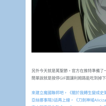
另外今天就是萬聖節，官方在推特準備了一個個應
簡單說就是按停GIF圖讓利姆路能吃到掉
來建立魔國聯邦吧，《關於我轉生變成史萊
亞絲娜事隔3話再上線，《刀劍神域Aliciz