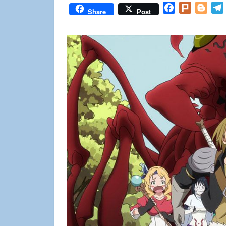
Facebook
Plurk
Blog
Share
Post