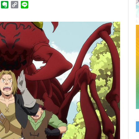
ger
Telegram
Evernote
Copy
Line
Link