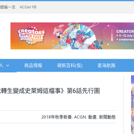
總編一言
ACGer FB
人
商品情報
萌新百科(仮)
星海航路
轉生變成史萊姆這檔事》第6話先行圖
2018年秋季新番
,
ACGN
,
動畫
,
新聞動態