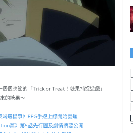
節的「Trick or Treat！糖果捕捉遊戲」
下來的糖果～
姆這檔事》RPG手遊上線開始營運
ation篇》第5話先行圖及劇情摘要公開