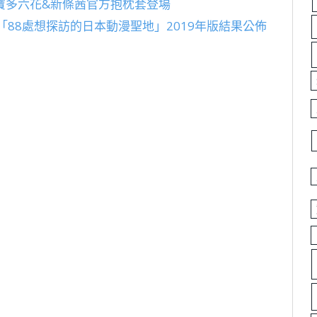
N》寶多六花&新條茜官方抱枕套登場
88處想探訪的日本動漫聖地」2019年版結果公佈