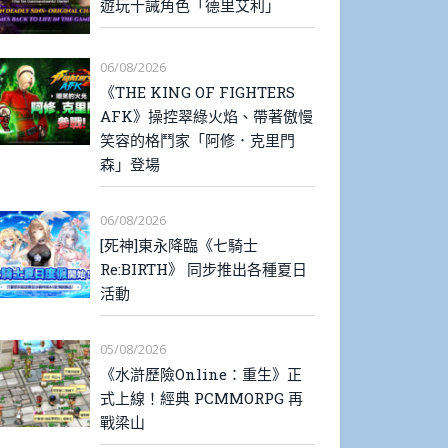
遊玩十誡角色「德里艾利」
06/08/2026
《THE KING OF FIGHTERS
AFK》操控翠綠火焰、帶著傲慢
笑容的格鬥家「阿修．克里門
森」登場
06/08/2026
[死神]東永降臨《七騎士
Re:BIRTH》 同步推出各種夏日
活動
05/08/2026
《水滸歷險Online：重生》正
式上線！經典 PCMMORPG 再
戰梁山