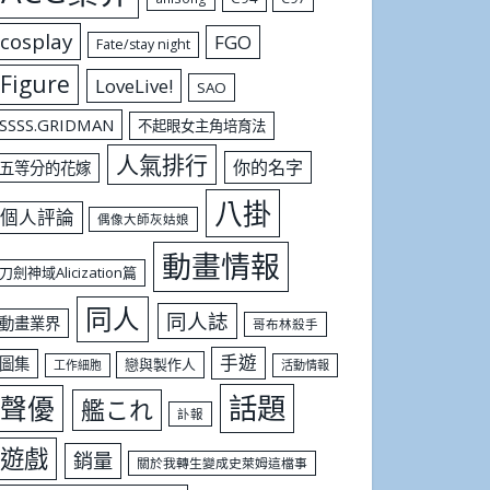
cosplay
FGO
Fate/stay night
Figure
LoveLive!
SAO
SSSS.GRIDMAN
不起眼女主角培育法
人氣排行
你的名字
五等分的花嫁
八掛
個人評論
偶像大師灰姑娘
動畫情報
刀劍神域Alicization篇
同人
同人誌
動畫業界
哥布林殺手
手遊
圖集
戀與製作人
工作細胞
活動情報
話題
聲優
艦これ
訃報
遊戲
銷量
關於我轉生變成史萊姆這檔事