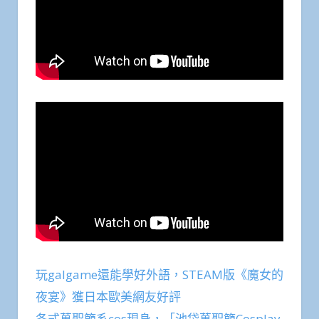
玩galgame還能學好外語，STEAM版《魔女的
夜宴》獲日本歐美網友好評
各式萬聖節系cos現身，「池袋萬聖節Cosplay