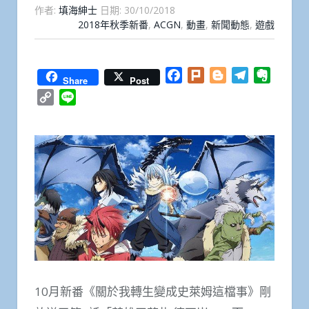
作者:
填海紳士
日期:
30/10/2018
2018年秋季新番
,
ACGN
,
動畫
,
新聞動態
,
遊戲
Facebook
Plurk
Blogger
Telegram
Everno
Share
Post
Copy
Line
Link
10月新番《關於我轉生變成史萊姆這檔事》剛