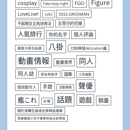
Figure
cosplay
FGO
Fate/stay night
LoveLive!
SSSS.GRIDMAN
SAO
五等分的花嫁
不起眼女主角培育法
人氣排行
個人評論
你的名字
八掛
刀劍神域Alicization篇
偶像大師灰姑娘
動畫情報
同人
動畫業界
同人誌
圖集
哥布林殺手
工作細胞
聲優
手遊
戀與製作人
活動情報
話題
遊戲
艦これ
銷量
訃報
關於我轉生變成史萊姆這檔事
青春豬頭少年不會夢到兔女郎學姐