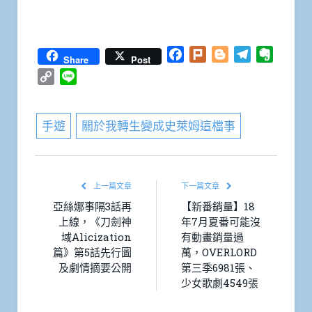
Facebook
Plurk
Blogger
Telegram
Everno
Share
Post
Copy
Line
Link
手遊
關於我轉生變成史萊姆這檔事
上一篇文章
下一篇文章
亞絲娜事隔3話再
【新番銷量】18
上線，《刀劍神
年7月夏番可能沒
域Alicization
有動畫銷量過
篇》第5話先行圖
萬，OVERLORD
及劇情摘要公開
第三季6981張、
少女歌劇4549張