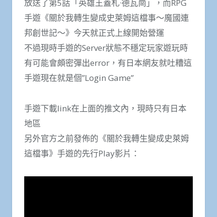
放送了第5話「英雄王蓋札·德瓦崗」，而RPG
手遊《關於我轉生變成史萊姆這檔事～魔國連
邦創世記～》今天就正式上線開始營運
不過現時手遊的Server狀態不穩定玩家遊玩時
有可能會頗密彈出error，有日本網友就吐糟這
手遊現在就是個”Login Game”
手遊下載link在上面的推文內，現時只有日本
地區
另外官方之前發佈的《關於我轉生變成史萊姆
這檔事》手遊的先行Play影片：