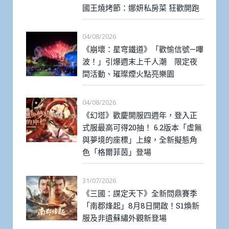
國王燒烤節：娜妍私房菜 狂歡開跑
04/08/2026
《崩壞：星穹鐵道》「歡愉信號—嗶
波！」引爆週末上千人潮 限定夜
間活動、璀璨煙火點亮樂園
04/08/2026
《幻塔》歡慶開服四週年，登入正
式服最高可得20抽！ 6.2版本「虛無
與夢境的座標」上線，全新擬態角
色「格爾菲茵」登場
31/07/2026
《三國：謀定天下》全新問鼎賽季
「南郡烽起」8月8日開啟！S1煥新
服及非遺蘇繡外觀新登場