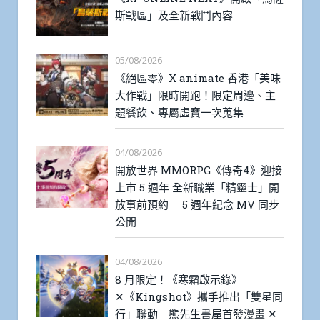
斯戰區」及全新戰鬥內容
05/08/2026
《絕區零》X animate 香港「美味
大作戰」限時開跑！限定周邊、主
題餐飲、專屬虛寶一次蒐集
04/08/2026
開放世界 MMORPG《傳奇4》迎接
上市 5 週年 全新職業「精靈士」開
放事前預約 5 週年紀念 MV 同步
公開
04/08/2026
8 月限定！《寒霜啟示錄》
✕《Kingshot》攜手推出「雙星同
行」聯動 熊先生書屋首發漫畫 ✕