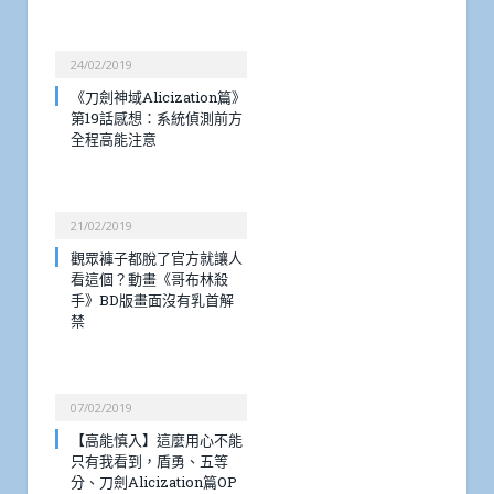
24/02/2019
《刀劍神域Alicization篇》
第19話感想：系統偵測前方
全程高能注意
21/02/2019
觀眾褲子都脫了官方就讓人
看這個？動畫《哥布林殺
手》BD版畫面沒有乳首解
禁
07/02/2019
【高能慎入】這麼用心不能
只有我看到，盾勇、五等
分、刀劍Alicization篇OP