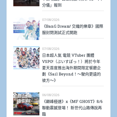
分儀」報到
07/08/2026
《BanG Dream! 交織的樂章》國際
服封閉測試正式開跑
07/08/2026
日本超人氣 電競 VTuber 團體
VSPO!（ぶいすぽっ！）將於今年
夏天首度推出海外期間限定餐廳企
劃《Sail Beyond！～駛向更遠的
彼方～》
06/08/2026
《巔峰極速》x《MF GHOST》8/6
聯動震撼登場！ 新世代山路傳說再
臨