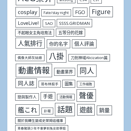
Figure
cosplay
FGO
Fate/stay night
LoveLive!
SSSS.GRIDMAN
SAO
五等分的花嫁
不起眼女主角培育法
人氣排行
個人評論
你的名字
八掛
刀劍神域Alicization篇
偶像大師灰姑娘
動畫情報
同人
動畫業界
同人誌
圖集
哥布林殺手
工作細胞
聲優
手遊
戀與製作人
活動情報
話題
遊戲
艦これ
銷量
訃報
關於我轉生變成史萊姆這檔事
青春豬頭少年不會夢到兔女郎學姐