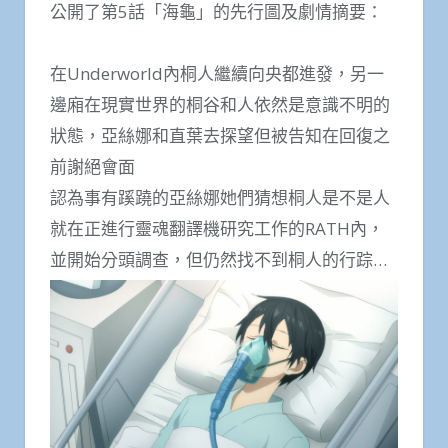
公開了第5話「海龜」的先行圖及劇情摘要：
在Underworld內桐人繼續向央都進發，另一
邊廂在現實世界的桐谷和人依然是意識不明的
狀態，亞絲娜和直葉去探望但被告知在回復之
前謝絕會面
認為事有蹊蹺的亞絲娜她們猜想桐人是不是人
就在正進行靈魂翻譯機研究工作的RATH內，
並開始分頭調查，但仍然找不到桐人的行踪…