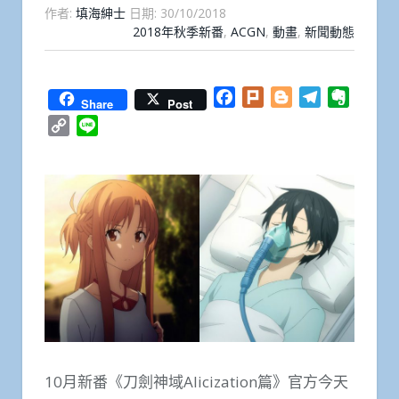
作者:
填海紳士
日期:
30/10/2018
2018年秋季新番
,
ACGN
,
動畫
,
新聞動態
Facebook
Plurk
Blogger
Telegram
Everno
Share
Post
Copy
Line
Link
10月新番《刀劍神域Alicization篇》官方今天