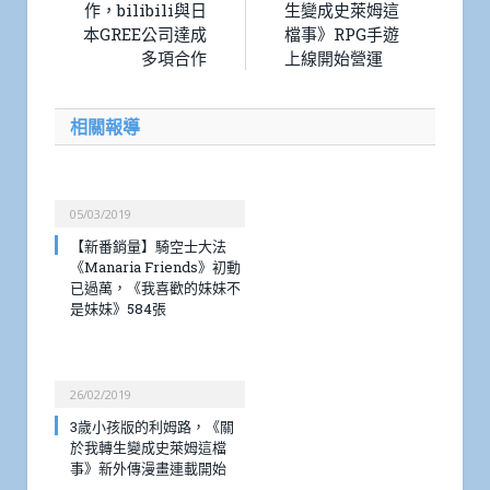
作，bilibili與日
生變成史萊姆這
本GREE公司達成
檔事》RPG手遊
多項合作
上線開始營運
相關報導
05/03/2019
【新番銷量】騎空士大法
《Manaria Friends》初動
已過萬，《我喜歡的妹妹不
是妹妹》584張
26/02/2019
3歲小孩版的利姆路，《關
於我轉生變成史萊姆這檔
事》新外傳漫畫連載開始