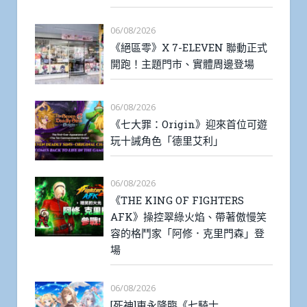
06/08/2026
《絕區零》X 7-ELEVEN 聯動正式
開跑！主題門市、實體周邊登場
06/08/2026
《七大罪：Origin》迎來首位可遊
玩十誡角色「德里艾利」
06/08/2026
《THE KING OF FIGHTERS
AFK》操控翠綠火焰、帶著傲慢笑
容的格鬥家「阿修．克里門森」登
場
06/08/2026
[死神]東永降臨《七騎士