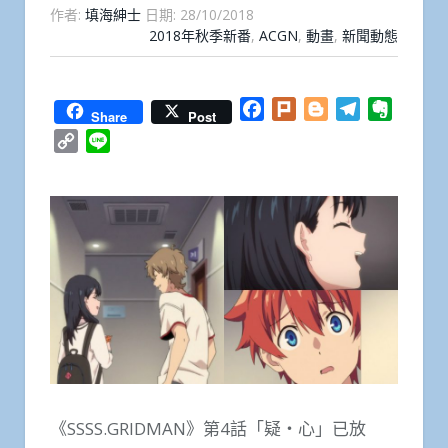
作者:
填海紳士
日期:
28/10/2018
2018年秋季新番
,
ACGN
,
動畫
,
新聞動態
Facebook
Plurk
Blogger
Telegram
Everno
Share
Post
Copy
Line
Link
《SSSS.GRIDMAN》第4話「疑・心」已放