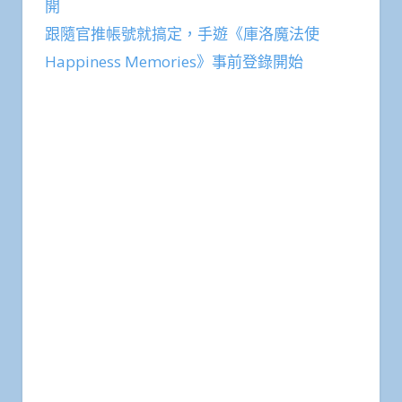
《偽戀》BD-BOX封圖及各間店舖特典用圖公
開
跟隨官推帳號就搞定，手遊《庫洛魔法使
Happiness Memories》事前登錄開始