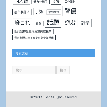
動畫情報
同人
動畫業界
同人誌
圖集
哥布林殺手
工作細胞
聲優
手遊
戀與製作人
活動情報
話題
遊戲
艦これ
銷量
訃報
關於我轉生變成史萊姆這檔事
青春豬頭少年不會夢到兔女郎學姐
搜索文章