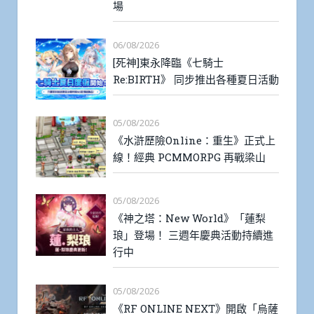
《THE KING OF FIGHTERS
AFK》操控翠綠火焰、帶著傲慢笑
容的格鬥家「阿修．克里門森」登
場
06/08/2026
[死神]東永降臨《七騎士
Re:BIRTH》 同步推出各種夏日活動
05/08/2026
《水滸歷險Online：重生》正式上
線！經典 PCMMORPG 再戰梁山
05/08/2026
《神之塔：New World》「蓮梨
琅」登場！ 三週年慶典活動持續進
行中