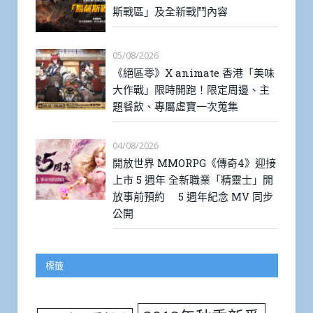
05/08/2026
《RF ONLINE NEXT》開啟「烏薩
斯戰區」及全新戰鬥內容
05/08/2026
《絕區零》X animate 香港「美味
大作戰」限時開跑！限定周邊、主
題餐飲、專屬虛寶一次蒐集
04/08/2026
開放世界 MMORPG《傳奇4》迎接
上市 5 週年 全新職業「精靈士」開
放事前預約 5 週年紀念 MV 同步
公開
標籤