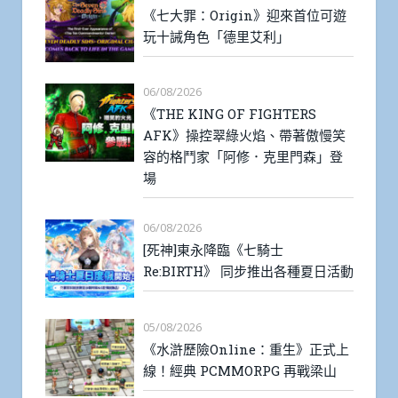
《七大罪：Origin》迎來首位可遊
玩十誡角色「德里艾利」
06/08/2026
《THE KING OF FIGHTERS
AFK》操控翠綠火焰、帶著傲慢笑
容的格鬥家「阿修．克里門森」登
場
06/08/2026
[死神]東永降臨《七騎士
Re:BIRTH》 同步推出各種夏日活動
05/08/2026
《水滸歷險Online：重生》正式上
線！經典 PCMMORPG 再戰梁山