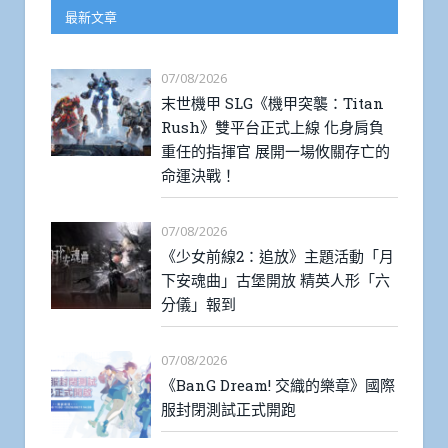
最新文章
07/08/2026
末世機甲 SLG《機甲突襲：Titan
Rush》雙平台正式上線 化身肩負
重任的指揮官 展開一場攸關存亡的
命運決戰！
07/08/2026
《少女前線2：追放》主題活動「月
下安魂曲」古堡開放 精英人形「六
分儀」報到
07/08/2026
《BanG Dream! 交織的樂章》國際
服封閉測試正式開跑