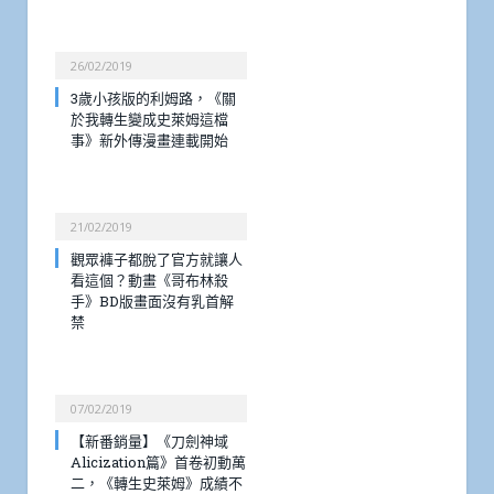
26/02/2019
3歲小孩版的利姆路，《關
於我轉生變成史萊姆這檔
事》新外傳漫畫連載開始
21/02/2019
觀眾褲子都脫了官方就讓人
看這個？動畫《哥布林殺
手》BD版畫面沒有乳首解
禁
07/02/2019
【新番銷量】《刀劍神域
Alicization篇》首卷初動萬
二，《轉生史萊姆》成績不