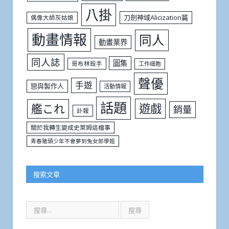
八掛
刀劍神域Alicization篇
偶像大師灰姑娘
動畫情報
同人
動畫業界
同人誌
圖集
哥布林殺手
工作細胞
聲優
手遊
戀與製作人
活動情報
話題
遊戲
艦これ
銷量
訃報
關於我轉生變成史萊姆這檔事
青春豬頭少年不會夢到兔女郎學姐
搜索文章