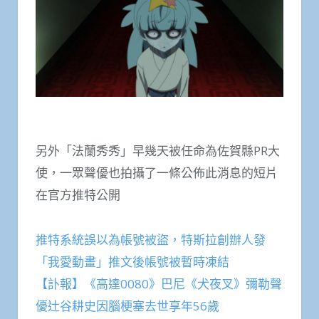
另外「法蘭秀秀」早幾天被任命為佐賀縣PR大
使，一眾聲優也拍攝了一條公佈此消息的短片
在官方推特公開
推特系統誤以為帳號被盜，特斯拉創辦人發
「我愛動畫」推文後帳號被暫時凍結
【訃報】《高達0080》巴尼《犬夜叉》彌勒聲
優辻谷耕史因腦梗塞去世享年56歲