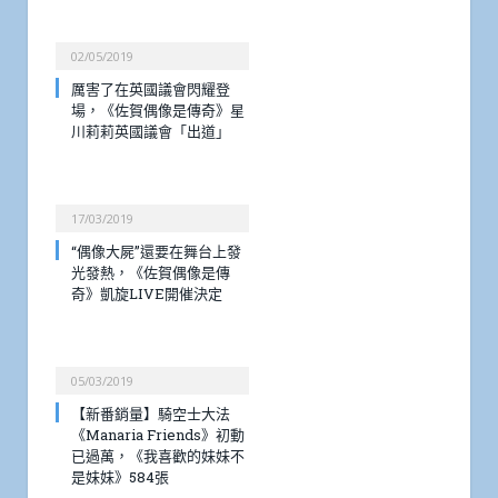
02/05/2019
厲害了在英國議會閃耀登
場，《佐賀偶像是傳奇》星
川莉莉英國議會「出道」
17/03/2019
“偶像大屍”還要在舞台上發
光發熱，《佐賀偶像是傳
奇》凱旋LIVE開催決定
05/03/2019
【新番銷量】騎空士大法
《Manaria Friends》初動
已過萬，《我喜歡的妹妹不
是妹妹》584張