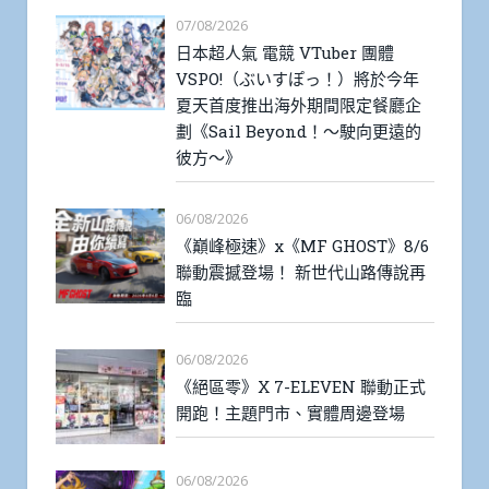
07/08/2026
日本超人氣 電競 VTuber 團體
VSPO!（ぶいすぽっ！）將於今年
夏天首度推出海外期間限定餐廳企
劃《Sail Beyond！～駛向更遠的
彼方～》
06/08/2026
《巔峰極速》x《MF GHOST》8/6
聯動震撼登場！ 新世代山路傳說再
臨
06/08/2026
《絕區零》X 7-ELEVEN 聯動正式
開跑！主題門市、實體周邊登場
06/08/2026