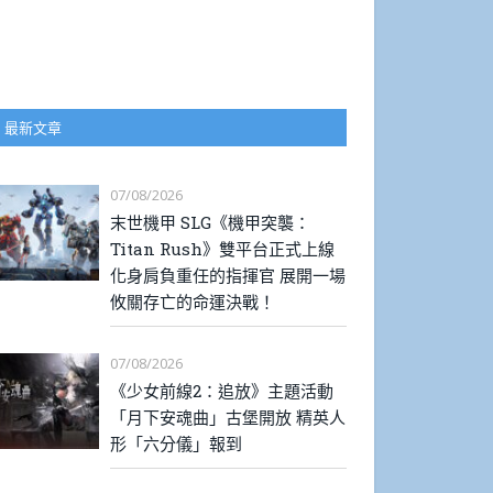
最新文章
07/08/2026
末世機甲 SLG《機甲突襲：
Titan Rush》雙平台正式上線
化身肩負重任的指揮官 展開一場
攸關存亡的命運決戰！
07/08/2026
《少女前線2：追放》主題活動
「月下安魂曲」古堡開放 精英人
形「六分儀」報到