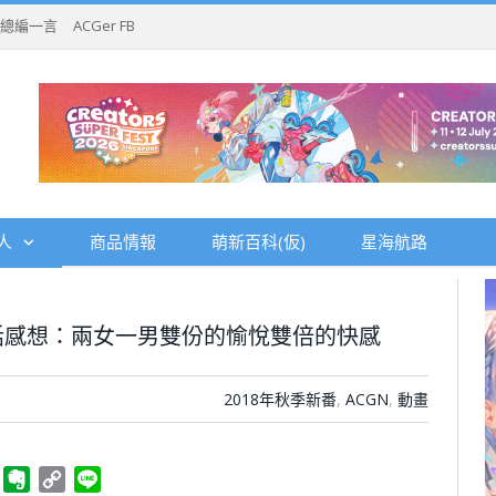
總編一言
ACGer FB
人
商品情報
萌新百科(仮)
星海航路
第3話感想：兩女一男雙份的愉悅雙倍的快感
2018年秋季新番
,
ACGN
,
動畫
ger
Telegram
Evernote
Copy
Line