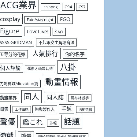
ACG業界
C94
C97
anisong
cosplay
FGO
Fate/stay night
Figure
LoveLive!
SAO
SSSS.GRIDMAN
不起眼女主角培育法
人氣排行
你的名字
五等分的花嫁
八掛
個人評論
偶像大師灰姑娘
動畫情報
刀劍神域Alicization篇
同人
同人誌
動畫業界
哥布林殺手
手遊
圖集
戀與製作人
工作細胞
活動情報
話題
聲優
艦これ
訃報
遊戲
銷量
關於我轉生變成史萊姆這檔事