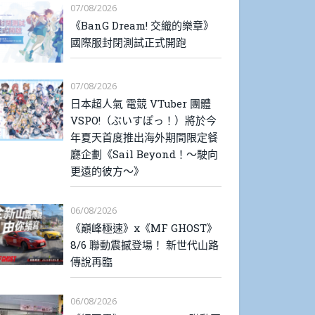
07/08/2026
《BanG Dream! 交織的樂章》
國際服封閉測試正式開跑
07/08/2026
日本超人氣 電競 VTuber 團體
VSPO!（ぶいすぽっ！）將於今
年夏天首度推出海外期間限定餐
廳企劃《Sail Beyond！～駛向
更遠的彼方～》
06/08/2026
《巔峰極速》x《MF GHOST》
8/6 聯動震撼登場！ 新世代山路
傳說再臨
06/08/2026