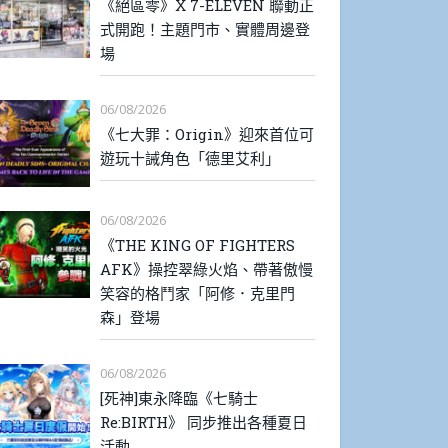
《絕區零》X 7-ELEVEN 聯動正
式開跑！主題門市、實體周邊登
場
06/08/2026
《七大罪：Origin》迎來首位可
遊玩十誡角色「德里艾利」
06/08/2026
《THE KING OF FIGHTERS
AFK》操控翠綠火焰、帶著傲慢
笑容的格鬥家「阿修．克里門
森」登場
06/08/2026
[死神]東永降臨《七騎士
Re:BIRTH》 同步推出各種夏日
活動