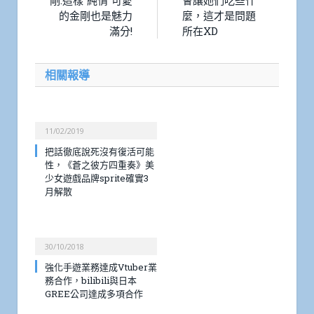
的金剛也是魅力
麼，這才是問題
滿分!
所在XD
相關報導
11/02/2019
把話徹底說死沒有復活可能
性，《蒼之彼方四重奏》美
少女遊戲品牌sprite確實3
月解散
30/10/2018
強化手遊業務達成Vtuber業
務合作，bilibili與日本
GREE公司達成多項合作