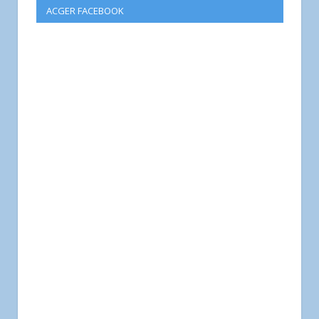
ACGER FACEBOOK