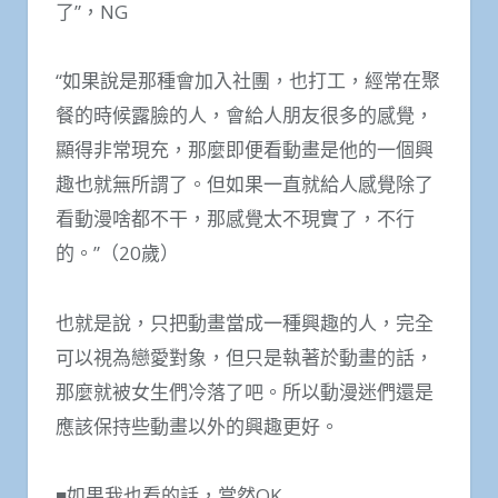
了”，NG
“如果說是那種會加入社團，也打工，經常在聚
餐的時候露臉的人，會給人朋友很多的感覺，
顯得非常現充，那麼即便看動畫是他的一個興
趣也就無所謂了。但如果一直就給人感覺除了
看動漫啥都不干，那感覺太不現實了，不行
的。”（20歲）
也就是說，只把動畫當成一種興趣的人，完全
可以視為戀愛對象，但只是執著於動畫的話，
那麼就被女生們冷落了吧。所以動漫迷們還是
應該保持些動畫以外的興趣更好。
■如果我也看的話，當然OK