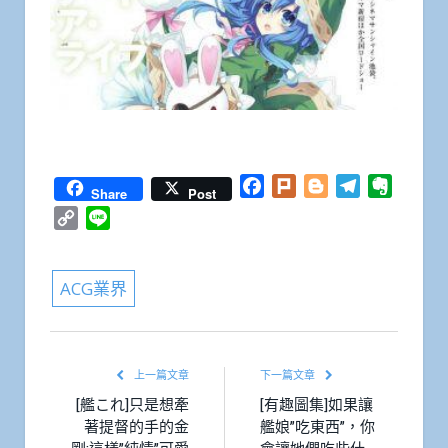
Facebook
Plurk
Blogger
Telegram
Everno
Share
Post
Copy
Line
Link
ACG業界
上一篇文章
下一篇文章
[艦これ]只是想牽
[有趣圖集]如果讓
著提督的手的金
艦娘”吃東西”，你
剛:這樣”純情”可愛
會讓她們吃些什