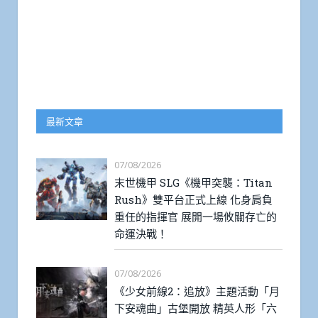
最新文章
07/08/2026
末世機甲 SLG《機甲突襲：Titan
Rush》雙平台正式上線 化身肩負
重任的指揮官 展開一場攸關存亡的
命運決戰！
07/08/2026
《少女前線2：追放》主題活動「月
下安魂曲」古堡開放 精英人形「六