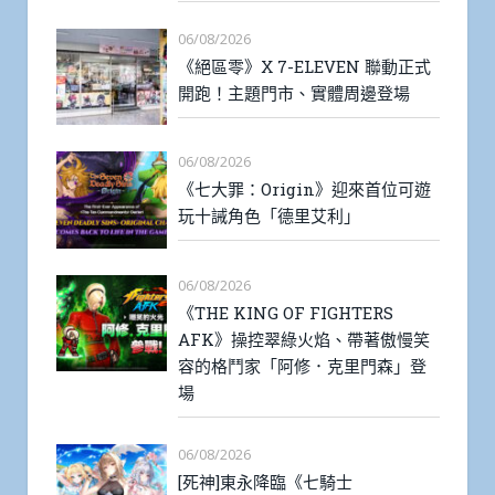
06/08/2026
《絕區零》X 7-ELEVEN 聯動正式
開跑！主題門市、實體周邊登場
06/08/2026
《七大罪：Origin》迎來首位可遊
玩十誡角色「德里艾利」
06/08/2026
《THE KING OF FIGHTERS
AFK》操控翠綠火焰、帶著傲慢笑
容的格鬥家「阿修．克里門森」登
場
06/08/2026
[死神]東永降臨《七騎士