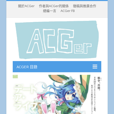
關於ACGer
作者與ACGer的關係
徵稿與推廣合作
總編一言
ACGer FB
ACGER 目錄