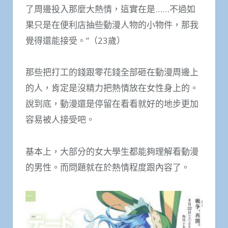
了周邊投入那麼大熱情，這實在是……不過如
果只是在便利店抽些動漫人物的小物件，那我
覺得還能接受。”（23歲）
那些把打工的錢跟零花錢全部砸在動漫周邊上
的人，肯定是沒精力把熱情放在女性身上的。
說到底，動漫還是停留在看看就好的地步更加
容易被人接受吧。
基本上，大部分的女大學生都能夠理解看動漫
的男性。而問題就在於熱情程度跟內容了。