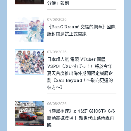
分儀」報到
07/08/2026
《BanG Dream! 交織的樂章》國際
服封閉測試正式開跑
07/08/2026
日本超人氣 電競 VTuber 團體
VSPO!（ぶいすぽっ！）將於今年
夏天首度推出海外期間限定餐廳企
劃《Sail Beyond！～駛向更遠的
彼方～》
06/08/2026
《巔峰極速》x《MF GHOST》8/6
聯動震撼登場！ 新世代山路傳說再
臨