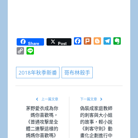
Facebook
Plurk
Blogger
Telegram
Everno
Share
Post
Copy
Line
Link
2018年秋季新番
哥布林殺手
上一篇文章
下一篇文章
茅野愛衣成為你
偽裝成家庭教師
媽你喜歡嗎，
的刺客與大小姐
《普通攻擊是全
的故事，輕小說
體二連擊這樣的
《刺客守則》動
媽媽你喜歡嗎》
畫化企劃進行中