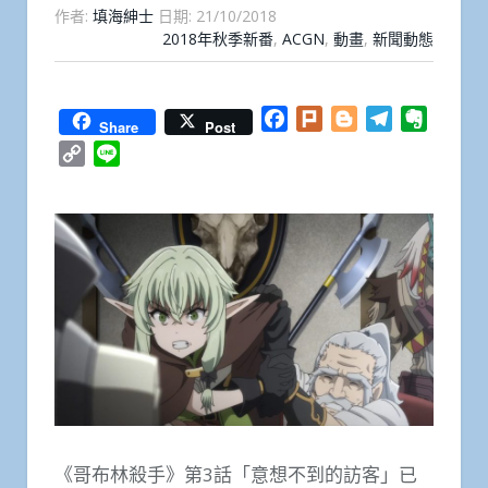
作者:
填海紳士
日期:
21/10/2018
2018年秋季新番
,
ACGN
,
動畫
,
新聞動態
Facebook
Plurk
Blogger
Telegram
Everno
Share
Post
Copy
Line
Link
《哥布林殺手》第3話「意想不到的訪客」已