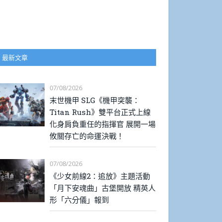
最新文章
07/08/2026
末世機甲 SLG《機甲突襲：
Titan Rush》雙平台正式上線
化身肩負重任的指揮官 展開一場
攸關存亡的命運決戰！
07/08/2026
《少女前線2：追放》主題活動
「月下安魂曲」古堡開放 精英人
形「六分儀」報到