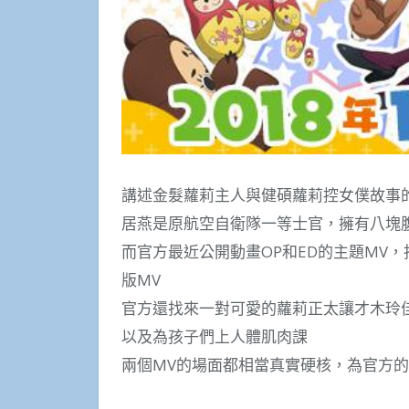
講述金髮蘿莉主人與健碩蘿莉控女僕故事
居燕是原航空自衛隊一等士官，擁有八塊
而官方最近公開動畫OP和ED的主題MV
版MV
官方還找來一對可愛的蘿莉正太讓才木玲佳
以及為孩子們上人體肌肉課
兩個MV的場面都相當真實硬核，為官方的