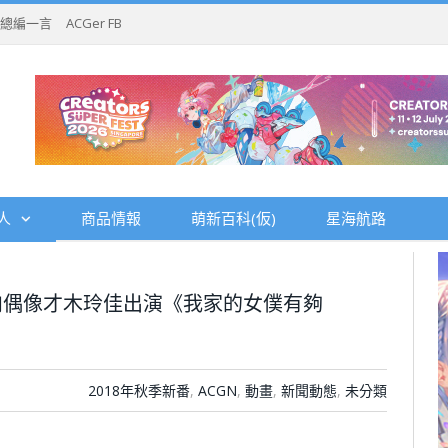
總編一言
ACGer FB
人
商品情報
萌新百科(仮)
星海航路
肉偶像才木玲佳出演《我家的女僕有夠
2018年秋季新番
,
ACGN
,
動畫
,
新聞動態
,
未分類