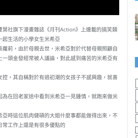
葉社旗下漫畫雜誌《月刊Action》上連載的搞笑類
一起生活的小學女生米希亞
美蘿莉，由於母親去世，米希亞對於代替母親照顧自
上一頭金發經常被人議論，對此感到痛苦的米希亞有
女控，其自稱對於有過初潮的女孩子不感興趣，就喜
因為在回老家途中看到米希亞一見鍾情，就跑來做米
希亞時這位肌肉健碩的大姐什麼事都能做得出來，不
日常工作上還是有很多優點的