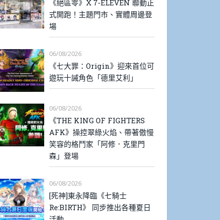
《絕區零》X 7-ELEVEN 聯動正
式開跑！主題門市、實體周邊登
場
06/08/2026
《七大罪：Origin》迎來首位可
遊玩十誡角色「德里艾利」
06/08/2026
《THE KING OF FIGHTERS
AFK》操控翠綠火焰、帶著傲慢
笑容的格鬥家「阿修．克里門
森」登場
06/08/2026
[死神]東永降臨《七騎士
Re:BIRTH》 同步推出各種夏日
活動