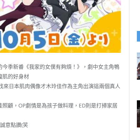
的今季新番《我家的女僕有夠煩！》，劇中女主角鴨
腹肌的好身材
，找來日本肌肉偶像才木玲佳作為主角出演這兩個真人
照顧，OP劇情是為孩子做料理，ED則是打掃家居
誠意點讚(笑