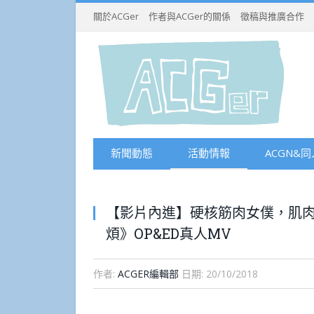
關於ACGer
作者與ACGer的關係
徵稿與推廣合作
新聞動態
活動情報
ACGN&同
【影片內進】硬核筋肉女僕，肌
煩》OP&ED真人MV
作者:
ACGER編輯部
日期:
20/10/2018