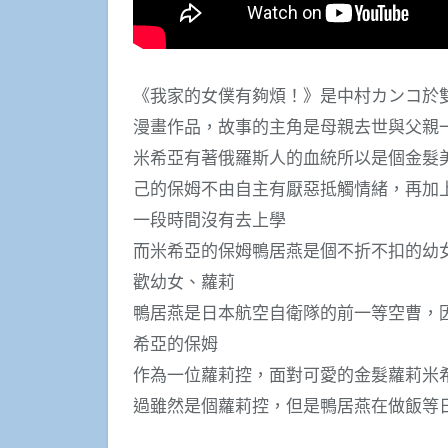
《我家的女僕有夠煩！》是中村カンコ於雙
漫畫作品，故事的主角是母親去世與父親
米希亞有著俄羅斯人的血統所以是個金髮
己的保姆不由自主有厭惡抵觸情緒，再加
一段時間沒有去上學
而米希亞的保姆鴨居燕是個不折不扣的幼
歡幼女、蘿莉
鴨居燕是日本航空自衛隊的前一等空曹，
希亞的保姆
作為一位蘿莉控，面對可愛的金髮蘿莉米
過雖然是個蘿莉控，但是鴨居燕在做飯等