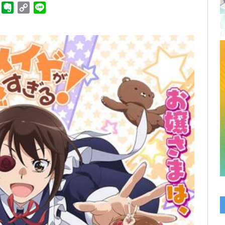
ger
Telegram
Evernote
Copy
Line
Link