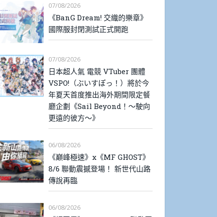
07/08/2026
《BanG Dream! 交織的樂章》
國際服封閉測試正式開跑
07/08/2026
日本超人氣 電競 VTuber 團體
VSPO!（ぶいすぽっ！）將於今
年夏天首度推出海外期間限定餐
廳企劃《Sail Beyond！～駛向
更遠的彼方～》
06/08/2026
《巔峰極速》x《MF GHOST》
8/6 聯動震撼登場！ 新世代山路
傳說再臨
06/08/2026