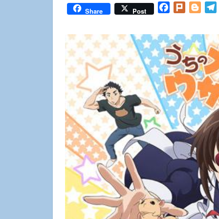
Facebook
Plurk
Blog
Share
Post