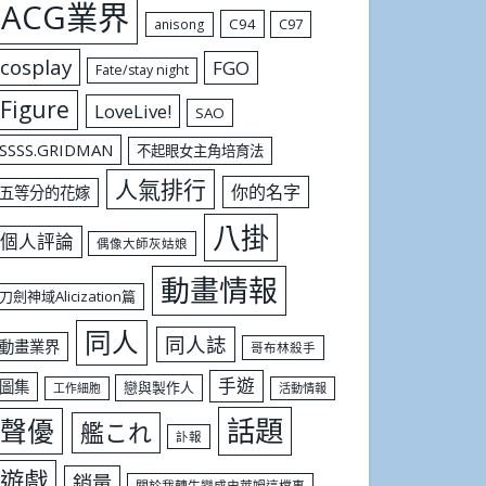
ACG業界
C94
C97
anisong
cosplay
FGO
Fate/stay night
Figure
LoveLive!
SAO
SSSS.GRIDMAN
不起眼女主角培育法
人氣排行
你的名字
五等分的花嫁
八掛
個人評論
偶像大師灰姑娘
動畫情報
刀劍神域Alicization篇
同人
同人誌
動畫業界
哥布林殺手
手遊
圖集
戀與製作人
工作細胞
活動情報
話題
聲優
艦これ
訃報
遊戲
銷量
關於我轉生變成史萊姆這檔事